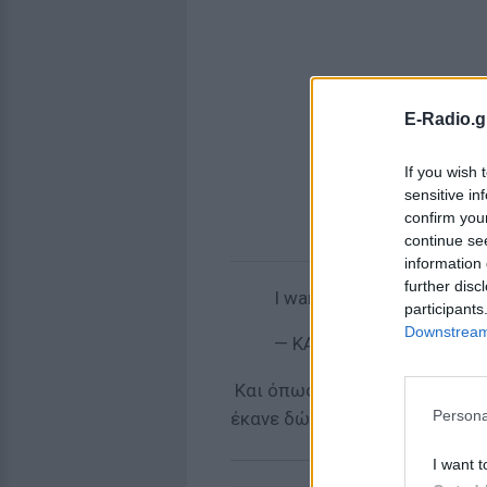
E-Radio.g
If you wish 
sensitive in
confirm you
continue se
information 
further disc
I wanna take a nap on dat
participants
Downstream 
— KATY PERRY (@katyper
Και όπως αποκάλυψε και η ίδια
Persona
έκανε δώρο η ίδια η Nicki Minaj
I want t