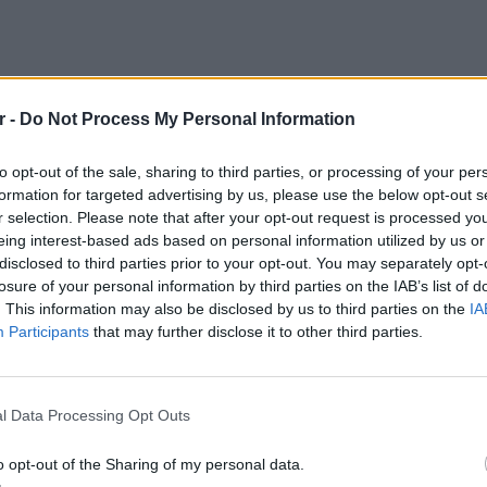
r -
Do Not Process My Personal Information
to opt-out of the sale, sharing to third parties, or processing of your per
formation for targeted advertising by us, please use the below opt-out s
r selection. Please note that after your opt-out request is processed y
eing interest-based ads based on personal information utilized by us or
disclosed to third parties prior to your opt-out. You may separately opt-
losure of your personal information by third parties on the IAB’s list of
 pillow doe
@NICKIMINAJ
. This information may also be disclosed by us to third parties on the
IA
Participants
that may further disclose it to other third parties.
ry)
July 25, 2014
 η Perry, το μαξιλάρι με τα οπίσθια της το
ΕΥ ΖΗΝ
6 φρού
l Data Processing Opt Outs
!
εκτός 
ΔΙΑΦΗΜΙΣΗ
o opt-out of the Sharing of my personal data.