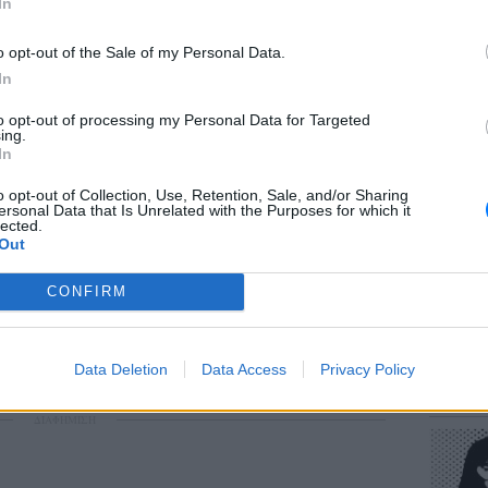
In
o opt-out of the Sale of my Personal Data.
In
to opt-out of processing my Personal Data for Targeted
ΕΥ ΖΗΝ
ing.
Πώς να
In
στους 
o opt-out of Collection, Use, Retention, Sale, and/or Sharing
ersonal Data that Is Unrelated with the Purposes for which it
lected.
Out
gr στο
Google News
και μάθετε πρώτοι
τα
CONFIRM
; Τα νέα της ημέρας και ότι σου κάνει κλικ!
POP CU
Data Deletion
Data Access
Privacy Policy
Η κωμω
r και στο Instagram
νεοπλο
ΔΙΑΦΗΜΙΣΗ