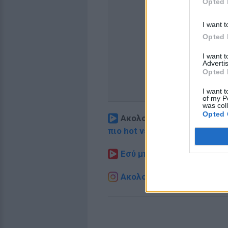
Opted 
I want t
Opted 
I want 
Advertis
Opted 
I want t
of my P
was col
Opted 
Ακολουθήστε το E-Radio.
πιο hot νέα
.
Εσύ μπήκες στο E-Daily.gr
Ακολουθήστε το E-Radio.g