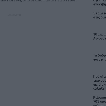
Dark Horse»), οπότε αποφάσισε να στείλει
αγέλη λύ
επενέβη
5 ταινίε
ΔΙΑΦΗΜΙΣΗ
στις δι
10 αποφ
Αύγουσ
Τα ζώδια
ευνοεί 
Πού εξα
τραγουδ
εκ. δίσ
άλλαξε 
Καλοκαι
70% από
ένδυσης