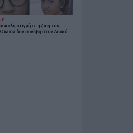
LE
δύσκολη στιγμή στη ζωή του
 Obama δεν συνέβη στον Λευκό