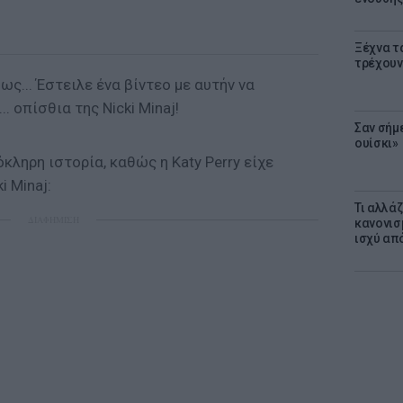
Ξέχνα τ
τρέχουν
ως... Έστειλε ένα βίντεο με αυτήν να
.. οπίσθια της Nicki Minaj!
Σαν σήμ
ουίσκι»
όκληρη ιστορία, καθώς η Katy Perry είχε
i Minaj:
Τι αλλά
ΔΙΑΦΗΜΙΣΗ
κανονισ
ισχύ απ