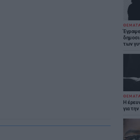
ΘΕΜΑΤ
Έγραψε 
δημοσι
των γυ
ΘΕΜΑΤ
Η έρευ
για τη