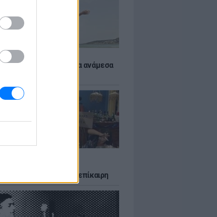
 αποφύγεις το σύγκαμα ανάμεσα
μηρούς
LTURE
δία που σατίρισε τον
υτισμό και παραμένει επίκαιρη