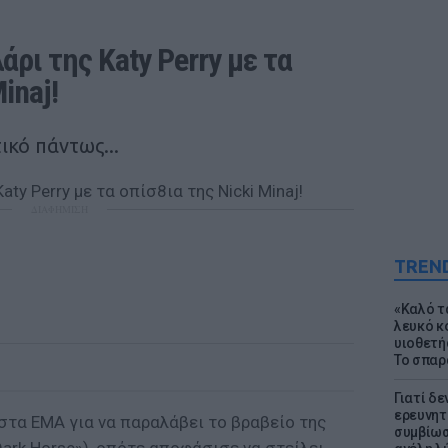
ρι της Katy Perry με τα 
inaj!
ικό πάντως...
ΔΙΑΦΗΜΙΣΗ
TREN
«Καλό τα
λευκό κ
υιοθετή
Το σπαρ
Γιατί δε
ερευνητ
 στα EMA για να παραλάβει το βραβείο της
συμβίωσ