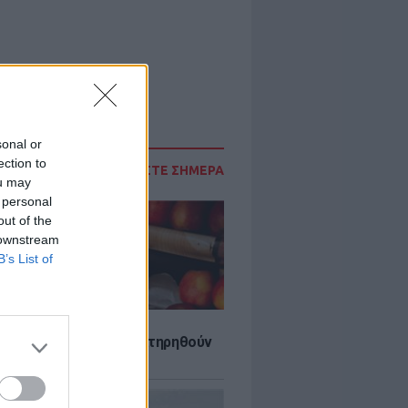
sonal or
ection to
ΔΙΑΒΑΣΤΕ ΣΗΜΕΡΑ
ou may
 personal
out of the
 downstream
B’s List of
τα που μπορουν να διατηρηθούν
ψυγείου το καλοκαίρι