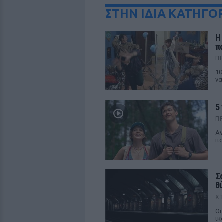
ΣΤΗΝ ΙΔΙΑ ΚΑΤΗΓΟ
Η
π
Π
10
να
5 
Π
Aν
πο
Σ
θ
Χ
Οι
ικ