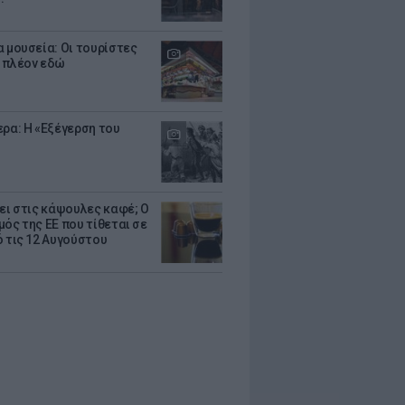
α μουσεία: Οι τουρίστες
 πλέον εδώ
ερα: Η «Εξέγερση του
ζει στις κάψουλες καφέ; Ο
μός της ΕΕ που τίθεται σε
ό τις 12 Αυγούστου