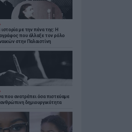
Α
ιστορία με την πένα της: Η
ογράφος που άλλαξε τον ρόλο
ναικών στην Παλαιστίνη
Α
να που ανατρέπει όσα πιστεύαμε
ν ανθρώπινη δημιουργικότητα