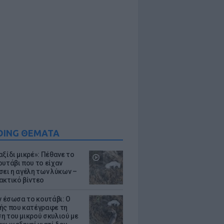
DING ΘΕΜΑΤΑ
ξίδι μικρέ»: Πέθανε το
ουτάβι που το είχαν
σει η αγέλη των λύκων –
ακτικό βίντεο
ν έσωσα το κουτάβι: Ο
ής που κατέγραφε τη
η του μικρού σκυλιού με