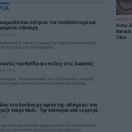
ΡΙΑ
LIFESTY
 κωμωδία που σατίρισε τον νεοπλουτισμό και
Η πιο 
αραμένει επίκαιρη
Barack
ΡΙΝ ΛΊΓΟ
Οίκο
8 επεισόδια γέλιου: Η σειρά του Χάρη Ρώμα που αξίζει
 δούμε ξανά στις επαναλήψεις
ταινίες του Netflix για να δεις στις διακοπές
ΡΙΝ ΛΊΓΟ
άλαφρες, διασκεδαστικές και ταξιδιάρικες ιστορίες
υ προσφέρουν την απόλυτη αίσθηση απόδρασης
άλος στο Λονδίνο με αφίσα της «Μούμιας» που
ύμιζε νεκρό παιδί ‑ Την απέσυραν από το μετρό
ΤΕΣ
 αρμόδιες βρετανικές αρχές έκριναν ότι το υλικό ήταν
ανό να προκαλέσει αναστάτωση σε ανήλικους