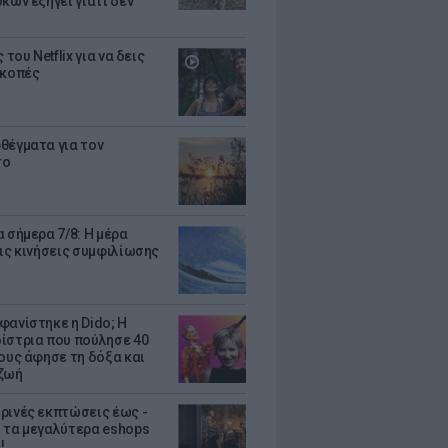
κων εξηγεί γιατί δεν
ς του Netflix για να δεις
ακοπές
θέγματα για τον
το
 σήμερα 7/8: Η μέρα
τις κινήσεις συμφιλίωσης
φανίστηκε η Dido; Η
ίστρια που πούλησε 40
κους άφησε τη δόξα και
ζωή
ρινές εκπτώσεις έως -
 τα μεγαλύτερα eshops
!