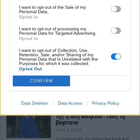
καφετέριας – Τι έγινε στο
I want to opt-out of the Sale of my
βίντεο
Personal Data.
Opted In
ΠΡΙΝ 8 ΏΡΕΣ
Συνεχή παράπονα για τον καφέ, στημένος
I want to opt-out of processing my
καβγάς και ενθουσιώδεις αντιδράσεις
Personal Data for Targeted Advertising.
από τους followers του
Opted In
Οι συναυλίες επιτέλους
I want to opt-out of Collection, Use,
βγάζουν φτηνά εισιτήρια ‑
Retention, Sale, and/or Sharing of my
Ποιοι καλλιτέχνες κατέβασαν
Personal Data that Is Unrelated with the
Purposes for which it was collected.
τις τιμές
Opted Out
ΠΡΙΝ 8 ΏΡΕΣ
CONFIRM
Οι fans δεν αντέχουν άλλες αυξήσεις: Τα
φθηνά εισιτήρια που εξαφανίζονται σε
λίγα λεπτά
Ο διάσημος κιθαρίστας απο τον
Data Deletion
Data Access
Privacy Policy
οποιο εμπνεύστηκε το όνομα
της η Αση Μπήλιου ‑ Πώς τη
βάφτισαν
ΠΡΙΝ 8 ΏΡΕΣ
Το πραγματικό της όνομα δεν είναι Αση: