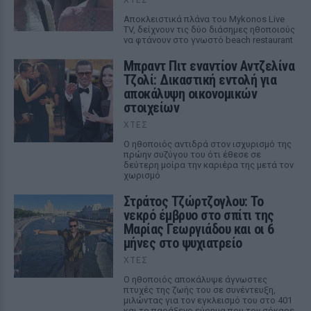
Αποκλειστικά πλάνα του Mykonos Live
TV, δείχνουν τις δύο διάσημες ηθοποιούς
να φτάνουν στο γνωστό beach restaurant
Μπραντ Πιτ εναντίον Αντζελίνα
Τζολί: Δικαστική εντολή για
αποκάλυψη οικονομικών
στοιχείων
ΧΤΕΣ
Ο ηθοποιός αντιδρά στον ισχυρισμό της
πρώην συζύγου του ότι έθεσε σε
δεύτερη μοίρα την καριέρα της μετά τον
χωρισμό
Στράτος Τζώρτζογλου: Το
νεκρό έμβρυο στο σπίτι της
Μαρίας Γεωργιάδου και οι 6
μήνες στο ψυχιατρείο
ΧΤΕΣ
Ο ηθοποιός αποκάλυψε άγνωστες
πτυχές της ζωής του σε συνέντευξη,
μιλώντας για τον εγκλεισμό του στο 401
και το παράξενο εύρημα που τον σόκαρε