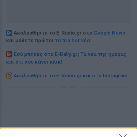
Ακολουθήστε το E-Radio.gr στο
Google News
και μάθετε πρώτοι
τα πιο hot νέα
.
Εσύ μπήκες στο E-Daily.gr; Τα νέα της ημέρας
και ότι σου κάνει κλικ!
Ακολουθήστε το E-Radio.gr και στο Instagram
ΔΙΑΦΗΜΙΣΗ