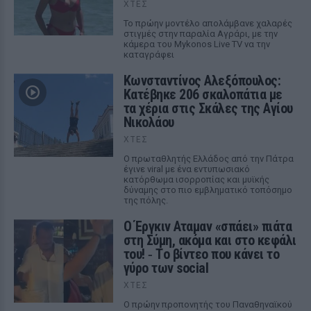
ΧΤΕΣ
Το πρώην μοντέλο απολάμβανε χαλαρές
στιγμές στην παραλία Αγράρι, με την
κάμερα του Mykonos Live TV να την
καταγράφει
Κωνσταντίνος Αλεξόπουλος:
Κατέβηκε 206 σκαλοπάτια με
τα χέρια στις Σκάλες της Αγίου
Νικολάου
ΧΤΕΣ
Ο πρωταθλητής Ελλάδος από την Πάτρα
έγινε viral με ένα εντυπωσιακό
κατόρθωμα ισορροπίας και μυϊκής
δύναμης στο πιο εμβληματικό τοπόσημο
της πόλης.
Ο Έργκιν Αταμαν «σπάει» πιάτα
στη Σύμη, ακόμα και στο κεφάλι
του! ‑ Tο βίντεο που κάνει το
γύρο των social
ΧΤΕΣ
Ο πρώην προπονητής του Παναθηναϊκού