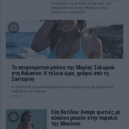
Η απίστευτη ιστορία πίσω από την
απόφαση της Ασης Μπήλιου που
ελάχιστοι γνώριζαν
Το απογευματινό μπάνιο της Μαρίας Σολωμού
στη θάλασσα: Η τέλεια ώρα, γράφει από τη
Σαντορίνη
Η ηθοποιός μοιράστηκε μία φωτογραφία της με μαγιό από
παραλία του νησιού
ΧΤΕΣ
Εύη Βατίδου: Αναψε φωτιές με
κόκκινο μπικίνι στην παραλία
της Μυκόνου