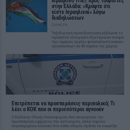
Ισραηλινό ΥΠΕΞ προς τουρίστες
στην Ελλάδα: «Κρύψτε ότι
είστε Ισραηλινοί» λόγω
διαδηλώσεων
ΣΉΜΕΡΑ
Ταξιδιωτική προειδοποίηση εξέδωσε το
ισραηλινό υπουργείο Εξωτερικών ενόψει
της «ημέρας οργής» φιλοπαλαιστινιακών
οργανώσεων σε 36 σημεία της χώρας.
Επιτρέπεται να προσπεράσεις περιπολικό; Τι
λέει ο ΚΟΚ που οι περισσότεροι αγνοούν
Ο Κώδικας Οδικής Κυκλοφορίας δεν απαγορεύει την
προσπέραση οχήματος της αστυνομίας, αλλά ισχύουν
συγκεκριμένοι κανόνες που κάθε οδηγός πρέπει να γνωρίζει.