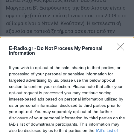
Δανία. Αρχηγός Κράτους είναι η Βασίλισσα
Μαργαρίτα Β΄. Εκπρόσωπος της Βασίλισσας είναι ο
αρμοστής (από την πρώτη Ιανουαρίου του 2008 στο
αξίωμα είναι ο Νταν Μ. Κνούτσεν). H εκτελεστική
εξουσία σε τοπικά ζητήματα ασκείται από την
κυβέρνηση των Φερόων Νήσων. Αρχηγός της
Κυβέρνησης είναι ο Πρωθυπουργός, στα πλαίσια
E-Radio.gr -
Do Not Process My Personal
Information
ενός πολυκομματικού συστήματος. Δικαίωμα
ψήφου παρέχεται στην ηλικία των 18 ετών.
If you wish to opt-out of the sale, sharing to third parties, or
Πρωθυπουργός των Φερόων Νήσων είναι ο Κάι Λέο
processing of your personal or sensitive information for
Γιοχάνεσεν από το Σεπτέμβριο του 2008. Η
targeted advertising by us, please use the below opt-out
νομοθετική εξουσία ασκείται από την κυβέρνηση
section to confirm your selection. Please note that after your
και τη Βουλή, που ονομάζεται Løgting ,
opt-out request is processed you may continue seeing
interest-based ads based on personal information utilized by
απαρτιζόμενη από 33 μέλη. Η δικαστική εξουσία
us or personal information disclosed to third parties prior to
είναι ανύπαρκτη. Οι τελευταίες βουλευτικές
your opt-out. You may separately opt-out of the further
εκλογές διεξήχθησαν στις 19 Ιανουαρίου του 2008.
disclosure of your personal information by third parties on the
Στις 13 Νοεμβρίου του 2007 διεξήχθησαν εκλογές
IAB’s list of downstream participants. This information may
also be disclosed by us to third parties on the
IAB’s List of
για δύο έδρες στο Κοινοβούλιο της Δανίας. Από μία