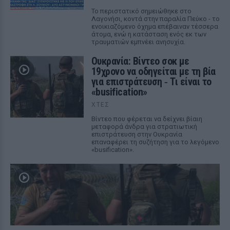
Το περιστατικό σημειώθηκε στο
Λαγονήσι, κοντά στην παραλία Πεύκο - το
ενοικιαζόμενο όχημα επέβαιναν τέσσερα
άτομα, ενώ η κατάσταση ενός εκ των
τραυματιών εμπνέει ανησυχία.
Ουκρανία: Βίντεο σοκ με
19χρονο να οδηγείται με τη βία
για επιστράτευση ‑ Τι είναι το
«busification»
ΧΤΕΣ
Βίντεο που φέρεται να δείχνει βίαιη
μεταφορά άνδρα για στρατιωτική
επιστράτευση στην Ουκρανία
επαναφέρει τη συζήτηση για το λεγόμενο
«busification».