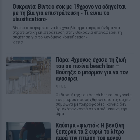
Ουκρανία: Βίντεο σοκ με 19χρονο να οδηγείται
με τη βία για επιστράτευση ‑ Τι είναι το
«busification»
Βίντεο που φέρεται να δείχνει βίαιη μεταφορά άνδρα για
στρατιωτική επιστράτευση στην Ουκρανία επαναφέρει τη
συζήτηση για το λεγόμενο «busification».
ΧΤΕΣ
Πάρο: 4χρονος έχασε τη ζωή
του σε πισίνα beach bar –
Βούτηξε ο μπάρμαν για να τον
ανασύρει
ΧΤΕΣ
Ο ιδιοκτήτης του beach bar και οι γονείς
του μικρού προσήχθησαν από τις αρχές -
σύμφωνα με πληροφορίες, κανείς δεν
βρισκόταν κοντά στο παιδί εκείνη την
ώρα
Καύσιμα «φωτιά»: Η βενζίνη
ξεπερνά τα 2 ευρώ το λίτρο
παρά την πτώση του αργού