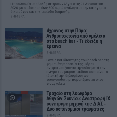
Η προθεσμία υποβολής αιτήσεων λήγει στις 21 Αυγούστου
2026, με επιδότηση έως 600 ευρώ ανάλογα με την κατηγορία
δικαιούχου και την περίοδο διαμονής.
ΣΉΜΕΡΑ
4χρονος στην Πάρο:
Ανθρωποκτονία από αμέλεια
στο beach bar ‑ Τι έδειξε η
έρευνα
ΣΉΜΕΡΑ
Γονείς και ιδιοκτήτης του beach bar στη
φημισμένη παραλία της Πάρου
αντιμετωπίζουν κατηγορίες μετά τον
πνιγμό του μικρού παιδιού σε πισίνα - ο
ιδιοκτήτης, δηλωμένος ως
ναυαγοσώστης, παραπέμπεται στον
εισαγγελέα
Τροχαίο στη λεωφόρο
Αθηνών‑Σουνίου: Αναστροφή ΙΧ
συνέτριψε μηχανή της ΔΙΑΣ ‑
Δύο αστυνομικοί τραυματίες
ΣΉΜΕΡΑ