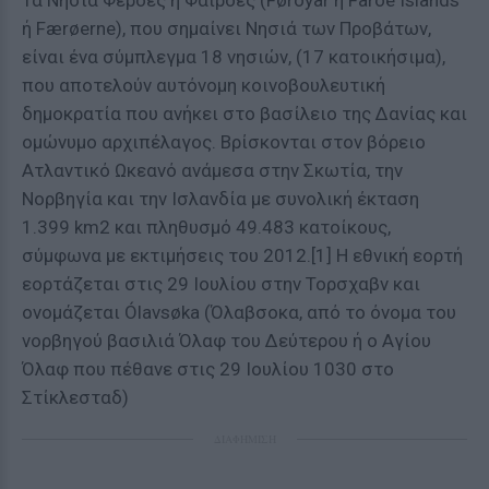
Τα Νησιά Φερόες ή Φαιρόες (Føroyar ή Faroe Ιslands
ή Færøerne), που σημαίνει Νησιά των Προβάτων,
είναι ένα σύμπλεγμα 18 νησιών, (17 κατοικήσιμα),
που αποτελούν αυτόνομη κοινοβουλευτική
δημοκρατία που ανήκει στο βασίλειο της Δανίας και
ομώνυμο αρχιπέλαγος. Βρίσκονται στον βόρειο
Ατλαντικό Ωκεανό ανάμεσα στην Σκωτία, την
Νορβηγία και την Ισλανδία με συνολική έκταση
1.399 km2 και πληθυσμό 49.483 κατοίκους,
σύμφωνα με εκτιμήσεις του 2012.[1] Η εθνική εορτή
εορτάζεται στις 29 Ιουλίου στην Τορσχαβν και
ονομάζεται Ólavsøka (Όλαβσοκα, από το όνομα του
νορβηγού βασιλιά Όλαφ του Δεύτερου ή ο Αγίου
Όλαφ που πέθανε στις 29 Ιουλίου 1030 στο
Στίκλεσταδ)
ΔΙΑΦΗΜΙΣΗ