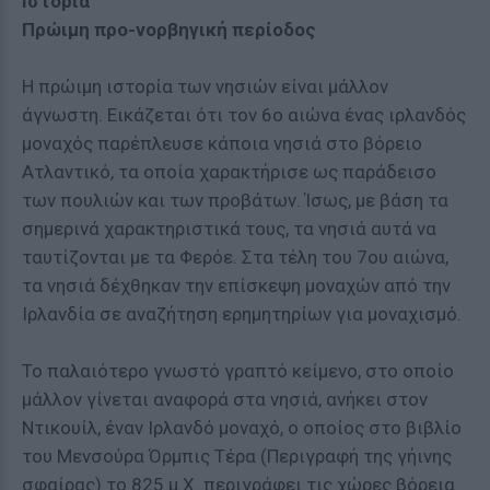
Ιστορία
Πρώιμη προ-νορβηγική περίοδος
Η πρώιμη ιστορία των νησιών είναι μάλλον
άγνωστη. Εικάζεται ότι τον 6ο αιώνα ένας ιρλανδός
μοναχός παρέπλευσε κάποια νησιά στο βόρειο
Ατλαντικό, τα οποία χαρακτήρισε ως παράδεισο
των πουλιών και των προβάτων. Ίσως, με βάση τα
σημερινά χαρακτηριστικά τους, τα νησιά αυτά να
ταυτίζονται με τα Φερόε. Στα τέλη του 7ου αιώνα,
τα νησιά δέχθηκαν την επίσκεψη μοναχών από την
Ιρλανδία σε αναζήτηση ερημητηρίων για μοναχισμό.
Το παλαιότερο γνωστό γραπτό κείμενο, στο οποίο
μάλλον γίνεται αναφορά στα νησιά, ανήκει στον
Ντικουίλ, έναν Ιρλανδό μοναχό, ο οποίος στο βιβλίο
του Μενσούρα Όρμπις Τέρα (Περιγραφή της γήινης
σφαίρας) το 825 μ.Χ. περιγράφει τις χώρες βόρεια