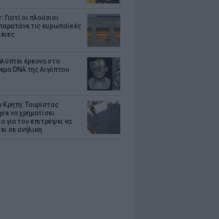
r: Γιατί οι πλούσιοι
 παρατάνε τις ευρωπαϊκές
ειες
αλύπτει έρευνα στο
ερο DNA της Αιγύπτου
ν Κρήτη: Τουρίστας
ησε να χρηματίσει
ο για του επιτρέψει να
ει σε ανήλικη