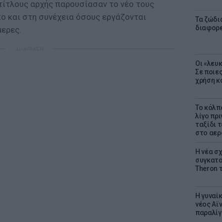
τίτλους αρχής παρουσίασαν το νέο τους
πο και στη συνέχεια όσους εργάζονται
Τα ζώδια
διαφορ
μερες.
ΔΙΑΦΗΜΙΣΗ
Οι «λευ
Σε ποιε
χρήση κ
Το κόλπ
λίγο πρι
ταξίδι 
στο αερ
Η νέα σχ
συγκατοί
Theron 
Η γυναί
νέος Αϊν
παραλίγο