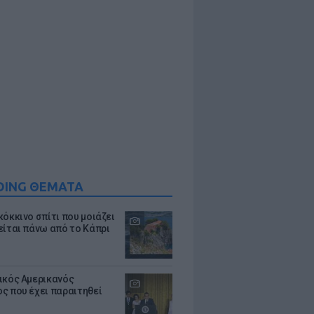
DING ΘΕΜΑΤΑ
κόκκινο σπίτι που μοιάζει
είται πάνω από το Κάπρι
ικός Αμερικανός
ς που έχει παραιτηθεί