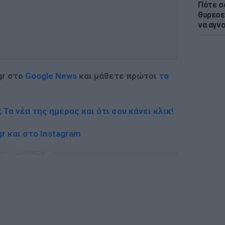
Πότε σ
θυρεοε
να αγν
gr στο
Google News
και μάθετε πρώτοι
τα
; Τα νέα της ημέρας και ότι σου κάνει κλικ!
r και στο Instagram
ΔΙΑΦΗΜΙΣΗ