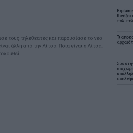
Explaine
Κινέζοι
πολυτέλ
Τι αποκ
σε τους τηλεθεατές και παρουσίασε το νέο
αρχαιότ
ίναι άλλη από την Λίτσα. Ποια είναι η Λίτσα;
κολουθεί.
Σοκ στη
επιχείρ
υπάλληλ
ασελγήσ