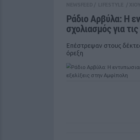
NEWSFEED
/
LIFESTYLE
/
ΧΙΟ
Ράδιο Αρβύλα: Η ε
σχολιασμός για τις
Επέστρεψαν στους δέκτες
όρεξη