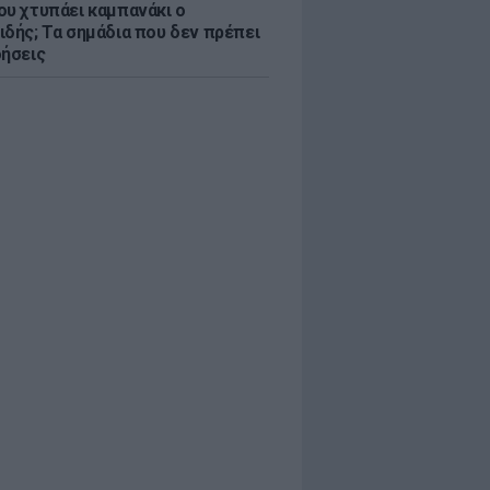
ου χτυπάει καμπανάκι ο
ιδής; Τα σημάδια που δεν πρέπει
οήσεις