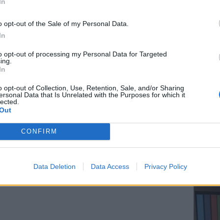
In
o opt-out of the Sale of my Personal Data.
In
ΕΥ ΖΗΝ
to opt-out of processing my Personal Data for Targeted
Ελληνικ
ing.
scramb
In
o opt-out of Collection, Use, Retention, Sale, and/or Sharing
ersonal Data that Is Unrelated with the Purposes for which it
lected.
Out
CONFIRM
ΚΕΡΔΙΣ
Καλοκα
Data Deletion
Data Access
Privacy Policy
τα μεγ