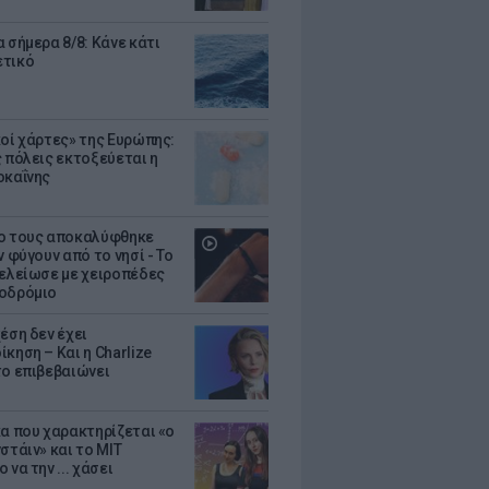
 σήμερα 8/8: Κάνε κάτι
ετικό
κοί χάρτες» της Ευρώπης:
ς πόλεις εκτοξεύεται η
οκαΐνης
ο τους αποκαλύφθηκε
ν φύγουν από το νησί - Το
τελείωσε με χειροπέδες
οδρόμιο
έση δεν έχει
κηση – Και η Charlize
το επιβεβαιώνει
κα που χαρακτηρίζεται «ο
στάιν» και το MIT
 να την ... χάσει