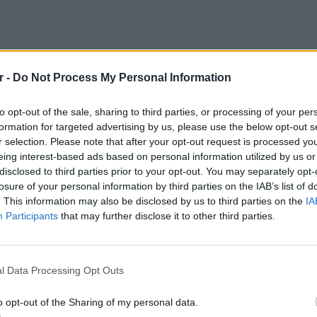
r -
Do Not Process My Personal Information
to opt-out of the sale, sharing to third parties, or processing of your per
formation for targeted advertising by us, please use the below opt-out s
μπορούσαν να μη σχολιάσουν τα όσα
r selection. Please note that after your opt-out request is processed y
eing interest-based ads based on personal information utilized by us or
απασχολούν την επικαιρότητα. Ένα από αυτά
disclosed to third parties prior to your opt-out. You may separately opt-
λης. Οι «Ράδιο Αρβύλα» σχολίασαν τα όσα
losure of your personal information by third parties on the IAB’s list of
τους τρόπο και έδωσαν μια άλλη εκδοχή στις
. This information may also be disclosed by us to third parties on the
IA
Participants
that may further disclose it to other third parties.
POP CU
ΔΙΑΦΗΜΙΣΗ
5 one-h
διάσημ
l Data Processing Opt Outs
o opt-out of the Sharing of my personal data.