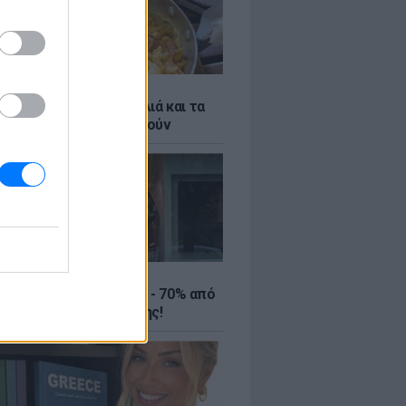
ό γιαούρτι: Μία κουταλιά και τα
led eggs θα απογειωθούν
ΤΕ
ιρινές εκπτώσεις έως - 70% από
αλύτερα eshops ένδυσης!