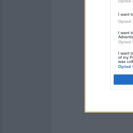
Opted 
I want t
Opted 
I want 
Advertis
Opted 
I want t
of my P
was col
Opted 