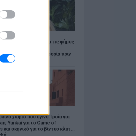
LE
η Βουλγαράκη ξεσπά για τις φήμες
ού με τον Ιωαννίδη:
αυρώστε καμία πληροφορία πριν
ύσετε τη βλακεία σας»
LE
κινό χωριό που έγινε Τροία για
an, Yunkai για το Game of
 και σκηνικό για το βίντεο κλιπ ...
νδή