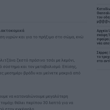
Καταδίω
Θεσσαλο
του οδη
μ@@@»,
λακτοκομικά
Αρχεία 
σκάφη 1
ση υγρών και για το πρήξιμο στο σώμα, ενώ
σφαίρα 
νέα απο
Σέρρες:
το τροχ
φλιτζάνα ζεστό πράσινο τσάι με λεμόνι,
στο αντ
ό σύστημα και τον μεταβολισμό. Επίσης,
ες μεσημέρι-βράδυ και μείνετε μακριά από
ουμε να καταναλώνουμε μεγαλύτερη
τομάχι θέλει περίπου 30 λεπτά για να
ού στον εγκέφαλο.