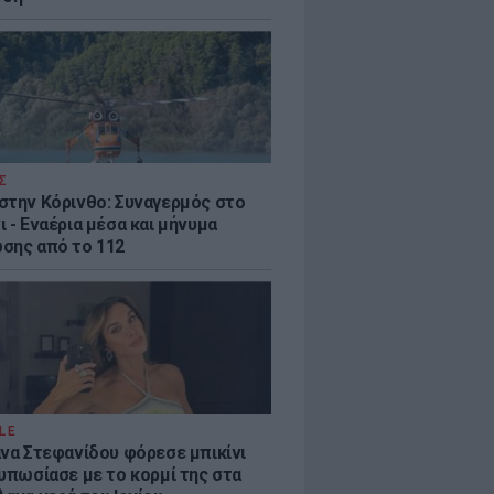
Σ
στην Κόρινθο: Συναγερμός στο
 - Εναέρια μέσα και μήνυμα
σης από το 112
LE
άνα Στεφανίδου φόρεσε μπικίνι
τυπωσίασε με το κορμί της στα