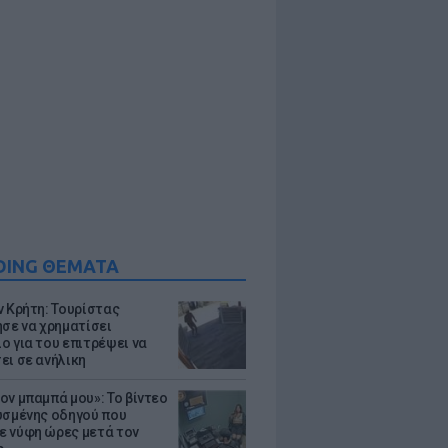
DING ΘΕΜΑΤΑ
ν Κρήτη: Τουρίστας
ησε να χρηματίσει
ο για του επιτρέψει να
ει σε ανήλικη
ον μπαμπά μου»: Το βίντεο
υσμένης οδηγού που
 νύφη ώρες μετά τον