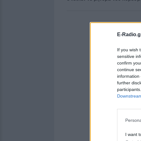
E-Radio.g
If you wish 
sensitive in
confirm you
continue se
information 
further disc
participants
Downstream 
Persona
I want t