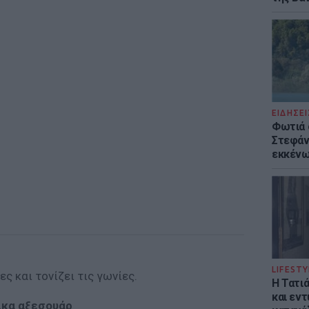
ΕΙΔΗΣΕΙ
Φωτιά 
Στεφάνι
εκκένω
LIFESTY
ες και τονίζει τις γωνίες.
Η Τατι
και εν
ρικα αξεσουάρ