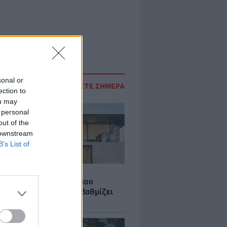
sonal or
ΔΙΑΒΑΣΤΕ ΣΗΜΕΡΑ
ection to
ou may
 personal
out of the
 downstream
B’s List of
Σ
λαστική: Καινοτομία που
ομεί ενέργεια και αναβαθμίζει
ιότητα ζωής