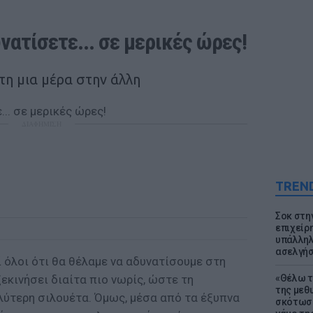
νατίσετε... σε μερικές ώρες!
τη μια μέρα στην άλλη
ΔΙΑΦΗΜΙΣΗ
TREN
Σοκ στη
επιχείρ
υπάλληλ
ασελγήσ
 όλοι ότι θα θέλαμε να αδυνατίσουμε στη
ξεκινήσει διαίτα πιο νωρίς, ώστε τη
«Θέλω τ
της μεθ
λύτερη σιλουέτα. Όμως, μέσα από τα έξυπνα
σκότωσε