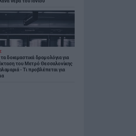
λανα νερά του Ιονίου
Σ
τα δοκιμαστικά δρομολόγια για
έκταση του Μετρό Θεσσαλονίκης
λαμαριά - Τι προβλέπεται για
ια