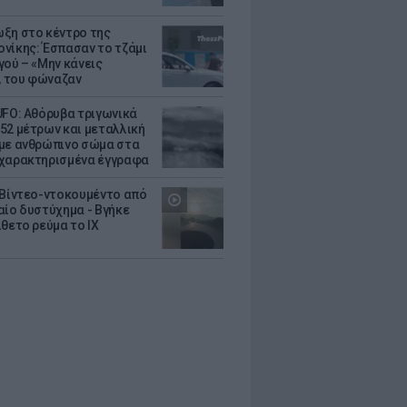
ξη στο κέντρο της
νίκης: Έσπασαν το τζάμι
γού – «Μην κάνεις
 του φώναζαν
UFO: Αθόρυβα τριγωνικά
52 μέτρων και μεταλλική
με ανθρώπινο σώμα στα
χαρακτηρισμένα έγγραφα
 Βίντεο-ντοκουμέντο από
αίο δυστύχημα - Βγήκε
ίθετο ρεύμα το ΙΧ