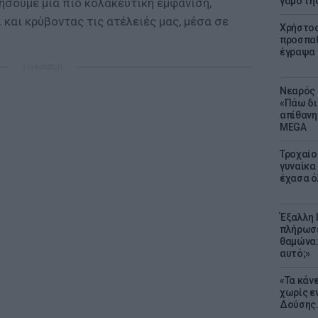
γάμο τη
τήσουμε μια πιο κολακευτική εμφάνιση,
 και κρύβοντας τις ατέλειές μας, μέσα σε
Χρήστος
προσπαθ
έγραψα τ
ΔΙΑΦΗΜΙΣΗ
Νεαρός 
«Πάω δι
απίθανη
MEGA
Τροχαίο
γυναίκα 
έχασα ό
Έξαλλη 
πλήρωσε
θαμώνα:
αυτό;»
«Τα κάν
χωρίς ε
Δούσης.