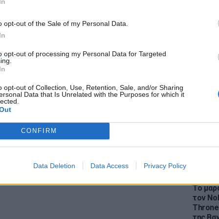
In
o opt-out of the Sale of my Personal Data.
In
του αέρα και περιέχουν σάκχαρα, που επίσης
to opt-out of processing my Personal Data for Targeted
LIFESTY
ing.
Η Ελέν
In
χωρισμ
«Διαστ
o opt-out of Collection, Use, Retention, Sale, and/or Sharing
 λειτουργεί σαν διουρητικό, ενώ
ersonal Data that Is Unrelated with the Purposes for which it
εκτοξε
lected.
το πρήξιμο.
Out
όχρωση
CONFIRM
 και λεπτά, σε αντίθεση με τα πιο τετράγωνα
Data Deletion
Data Access
Privacy Policy
ΔΙΑΦΗΜΙΣΗ
LIFESTY
Το μαρο
τον Nol
Thrones
της Βα