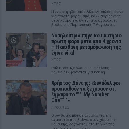
ΧΤΕΣ
Η γνωστή ηθοποιός Λίλα Μπακλέση έγινε
για πρώτη φορά μαμά, καλωσορίζοντας
στον κόσμο ένα υγιέστατο αγοράκι το
βράδυ της Παρασκευής 7 Αυγούστου.
Νοσηλεύτρια πήγε κομμωτήριο
πρώτη φορά μετά από 4 χρόνια
– Η απίθανη μεταμόρφωσή της
έγινε viral
ΧΤΕΣ
Ενώ φρόντιζε όλους τους άλλους...
κανείς δεν φρόντισε για εκείνη
Χρήστος Δάντης: «Συνάδελφοι
προσπαθούν να ξεχάσουν ότι
έγραψα το """"My Number
One""""»
ΠΡΟΧΤΈΣ
Ο συνθέτης μίλησε ανοιχτά για την
αχαριστία που βιώνει στον χώρο της
μουσικής, 22 χρόνια μετά τη νίκη της
Ελλάδας στη Eurovision.