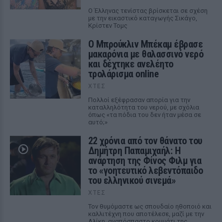
Ο Έλληνας τενίστας βρίσκεται σε σχέση
με την εικαστικό καταγωγής Σικάγο,
Κρίστεν Τομς
Ο Μπρούκλιν Μπέκαμ έβρασε
μακαρόνια με θαλασσινό νερό
και δέχτηκε ανελέητο
τρολάρισμα online
ΧΤΕΣ
Πολλοί εξέφρασαν απορία για την
καταλληλότητα του νερού, με σχόλια
όπως «τα πόδια του δεν ήταν μέσα σε
αυτό;»
22 χρόνια από τον θάνατο του
Δημήτρη Παπαμιχαήλ: Η
ανάρτηση της Φίνος Φιλμ για
το «γοητευτικό λεβεντόπαιδο
του ελληνικού σινεμά»
ΧΤΕΣ
Τον θυμόμαστε ως σπουδαίο ηθοποιό και
καλλιτέχνη που αποτέλεσε, μαζί με την
Αλίκη, αναπόσπαστο κομμάτι της