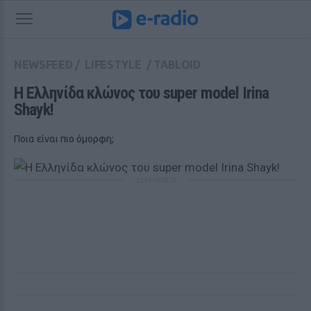
NEWSFEED
/
LIFESTYLE
/
TABLOID
H Eλληνίδα κλώνος του super model Irina 
Shayk! 
Ποια είναι πιο όμορφη;
ΔΙΑΦΗΜΙΣΗ