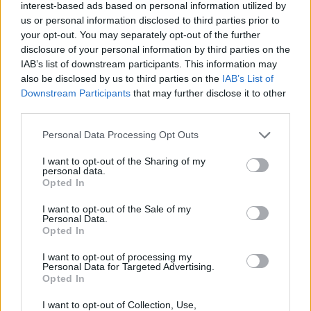
στην Κέρκυρα: «Θα σηκωθώ πιο
interest-based ads based on personal information utilized by
δυνατός»
us or personal information disclosed to third parties prior to
ΧΤΕΣ
your opt-out. You may separately opt-out of the further
disclosure of your personal information by third parties on the
Ο ηθοποιός και χορευτής μοιράστηκε
στο Instagram μια φωτογραφία από
IAB’s list of downstream participants. This information may
πρόσφατη εξέτασή του, με ένα μήνυμα
also be disclosed by us to third parties on the
IAB’s List of
θάρρους
Downstream Participants
that may further disclose it to other
Φοβερή ιστορία στον ΟΦΗ:
third parties.
Ένας κάτοχος εισιτηρίου
διαρκείας είναι μόλις 2 μηνών
Personal Data Processing Opt Outs
ΧΤΕΣ
I want to opt-out of the Sharing of my
personal data.
Οπαδός από κούνια κυριολεκτικά στον
Opted In
ΟΦΗ
Διακοπές στη Μύκονο για τη
I want to opt-out of the Sale of my
Personal Data.
Βάλια Χατζηθεοδώρου ‑ οι
Opted In
φωτογραφίες με μαγιό στην
παραλία
I want to opt-out of processing my
Personal Data for Targeted Advertising.
ΧΤΕΣ
Opted In
Μέσα από ανάρτηση στο Instagram
μοιράστηκε στιγμές από τις
I want to opt-out of Collection, Use,
καλοκαιρινές της διακοπές στο νησί των