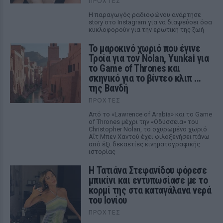
ΠΡΟΧΤΈΣ
Η παραγωγός ραδιοφώνου ανάρτησε
story στο Instagram για να διαψεύσει όσα
κυκλοφορούν για την ερωτική της ζωή
Το μαροκινό χωριό που έγινε
Τροία για τον Nolan, Yunkai για
το Game of Thrones και
σκηνικό για το βίντεο κλιπ ...
της Βανδή
ΠΡΟΧΤΈΣ
Από το «Lawrence of Arabia» και το Game
of Thrones μέχρι την «Οδύσσεια» του
Christopher Nolan, το οχυρωμένο χωριό
Αΐτ Μπεν Χαντού έχει φιλοξενήσει πάνω
από έξι δεκαετίες κινηματογραφικής
ιστορίας
Η Τατιάνα Στεφανίδου φόρεσε
μπικίνι και εντυπωσίασε με το
κορμί της στα καταγάλανα νερά
του Ιονίου
ΠΡΟΧΤΈΣ