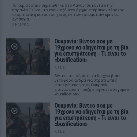
Το περιστατικό σημειώθηκε στο Λαγονήσι, κοντά στην
παραλία Πεύκο - το ενοικιαζόμενο όχημα επέβαιναν τέσσερα
άτομα, ενώ η κατάσταση ενός εκ των τραυματιών εμπνέει
ανησυχία.
ΣΉΜΕΡΑ
Ουκρανία: Βίντεο σοκ με
19χρονο να οδηγείται με τη βία
για επιστράτευση ‑ Τι είναι το
«busification»
ΧΤΕΣ
Βίντεο που φέρεται να δείχνει βίαιη
μεταφορά άνδρα για στρατιωτική
επιστράτευση στην Ουκρανία
επαναφέρει τη συζήτηση για το λεγόμενο
«busification».
Ουκρανία: Βίντεο σοκ με
19χρονο να οδηγείται με τη βία
για επιστράτευση ‑ Τι είναι το
«busification»
ΧΤΕΣ