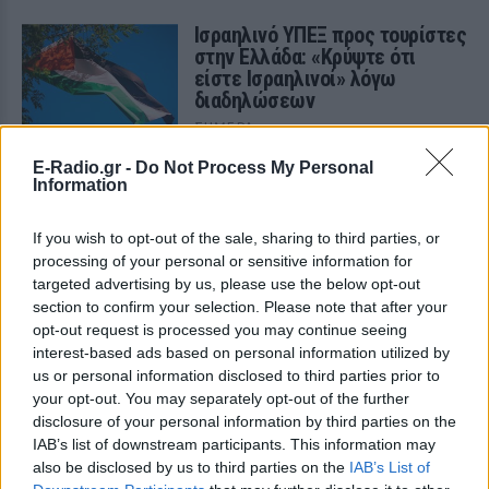
Ισραηλινό ΥΠΕΞ προς τουρίστες
στην Ελλάδα: «Κρύψτε ότι
είστε Ισραηλινοί» λόγω
διαδηλώσεων
ΣΉΜΕΡΑ
Ταξιδιωτική προειδοποίηση εξέδωσε το
E-Radio.gr -
Do Not Process My Personal
ισραηλινό υπουργείο Εξωτερικών ενόψει
Information
της «ημέρας οργής» φιλοπαλαιστινιακών
οργανώσεων σε 36 σημεία της χώρας.
If you wish to opt-out of the sale, sharing to third parties, or
Επιτρέπεται να προσπεράσεις
processing of your personal or sensitive information for
περιπολικό; Τι λέει ο ΚΟΚ που
targeted advertising by us, please use the below opt-out
οι περισσότεροι αγνοούν
section to confirm your selection. Please note that after your
ΣΉΜΕΡΑ
opt-out request is processed you may continue seeing
Ο Κώδικας Οδικής Κυκλοφορίας δεν
interest-based ads based on personal information utilized by
απαγορεύει την προσπέραση οχήματος
us or personal information disclosed to third parties prior to
της αστυνομίας, αλλά ισχύουν
your opt-out. You may separately opt-out of the further
συγκεκριμένοι κανόνες που κάθε οδηγός
πρέπει να γνωρίζει.
disclosure of your personal information by third parties on the
IAB’s list of downstream participants. This information may
Επίθεση στον Ερυθρό Σταυρό:
also be disclosed by us to third parties on the
IAB’s List of
Ασθενής χτύπησε νοσηλεύτρια