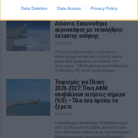
ΣΉΜΕΡΑ
Data Deletion
Data Access
Privacy Policy
Πανικός στο αεροδρόμιο της
Ατλάντα: Εκκενώθηκε
αεροσκάφος με τσουλήθρες
έκτακτης ανάγκης
ΣΉΜΕΡΑ
Πτήση με προορισμό το Ορλάντο
επέστρεψε εκτάκτως στην Ατλάντα
μετά από αναφορές για καπνό στο
πιλοτήριο - 199 επιβάτες εγκατέλειψαν
το Boeing 757 στον τροχόδρομο.
Τουρισμός για Όλους
2026‑2027: Ποια ΑΦΜ
υποβάλλουν αιτήσεις σήμερα
(9/8) – Όλα όσα πρέπει να
ξέρετε
ΣΉΜΕΡΑ
Η προθεσμία υποβολής αιτήσεων λήγει
στις 21 Αυγούστου 2026, με επιδότηση
έως 600 ευρώ ανάλογα με την κατηγορία
δικαιούχου και την περίοδο διαμονής.