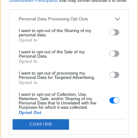
Downstream Participants
that may further disclose it to other
σε πόρτες ‑ Τι καταγγέλλει η
third parties.
ΠΟΕΔΗΝ για τους φύλακες
ΣΉΜΕΡΑ
Personal Data Processing Opt Outs
Το περιστατικό βίας στα Επείγοντα
σημειώθηκε τα ξημερώματα του
I want to opt-out of the Sharing of my
Σαββάτου - ο πρόεδρος της ΠΟΕΔΗΝ
personal data.
Μιχάλης Γιαννάκος ζητά ουσιαστικά
Opted In
μέτρα προστασίας για το νοσηλευτικό
προσωπικό
I want to opt-out of the Sale of my
Personal Data.
Opted In
I want to opt-out of processing my
Personal Data for Targeted Advertising.
Opted In
I want to opt-out of Collection, Use,
Retention, Sale, and/or Sharing of my
Πάρος: Κλειστό το beach bar όπου πνίγηκε ο
Personal Data that Is Unrelated with the
Purposes for which it was collected.
4χρονος – Δικογραφία για ανθρωποκτονία από
Opted Out
αμέλεια
Ο ιδιοκτήτης της επιχείρησης κρατείται και αναμένεται να
CONFIRM
οδηγηθεί στον εισαγγελέα, ενώ οι γονείς του παιδιού
αφέθηκαν ελεύθεροι μετά τη σχηματισθείσα δικογραφία.