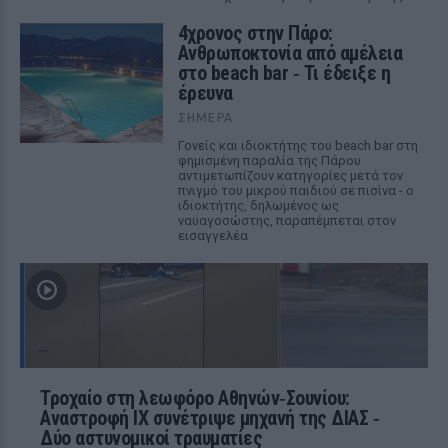
4χρονος στην Πάρο:
Ανθρωποκτονία από αμέλεια
στο beach bar ‑ Τι έδειξε η
έρευνα
ΣΉΜΕΡΑ
Γονείς και ιδιοκτήτης του beach bar στη
φημισμένη παραλία της Πάρου
αντιμετωπίζουν κατηγορίες μετά τον
πνιγμό του μικρού παιδιού σε πισίνα - ο
ιδιοκτήτης, δηλωμένος ως
ναυαγοσώστης, παραπέμπεται στον
εισαγγελέα
Τροχαίο στη λεωφόρο Αθηνών‑Σουνίου:
Αναστροφή ΙΧ συνέτριψε μηχανή της ΔΙΑΣ ‑
Δύο αστυνομικοί τραυματίες