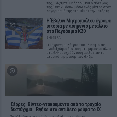
της, Ελίζαμπεθ Μόροου, και ο αδελφός
της, Όστιν Τάουλ, μέσω ενός βίντεο στον
λογαριασμό της στο TikTok την Τετάρτη
Η Έβελυν Μητροπούλου έγραψε
ιστορία με ασημένιο μετάλλιο
στο Παγκόσμιο Κ20
ΣΉΜΕΡΑ
Η 18χρονη αθλήτρια του ΓΣ Κηφισιάς
αναδείχθηκε δεύτερη στο μήκος με άλμα
στα 6,44μ., σχεδόν ισοφαρίζοντας το
ατομικό της ρεκόρ των 6,45μ.
Σέρρες: Βίντεο‑ντοκουμέντο από το τροχαίο
δυστύχημα ‑ Βγήκε στο αντίθετο ρεύμα το ΙΧ
Το ΙΧ βγήκε από το δρόμο, «καβάλησε» τη διπλή