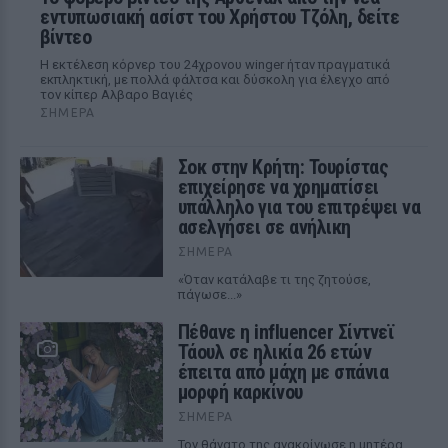
εντυπωσιακή ασίστ του Χρήστου Τζόλη, δείτε
βίντεο
Η εκτέλεση κόρνερ του 24χρονου winger ήταν πραγματικά
εκπληκτική, με πολλά φάλτσα και δύσκολη για έλεγχο από
τον κίπερ Αλβαρο Βαγιές
ΣΉΜΕΡΑ
Σοκ στην Κρήτη: Τουρίστας
επιχείρησε να χρηματίσει
υπάλληλο για του επιτρέψει να
ασελγήσει σε ανήλικη
ΣΉΜΕΡΑ
«Όταν κατάλαβε τι της ζητούσε,
πάγωσε...»
Πέθανε η influencer Σίντνεϊ
Τάουλ σε ηλικία 26 ετών
έπειτα από μάχη με σπάνια
μορφή καρκίνου
ΣΉΜΕΡΑ
Τον θάνατο της ανακοίνωσε η μητέρα