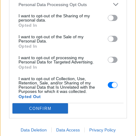
Personal Data Processing Opt Outs
I want to opt-out of the Sharing of my
personal data.
Opted In
I want to opt-out of the Sale of my
Personal Data.
Opted In
I want to opt-out of processing my
Ακολουθήστε το E-Radio.gr στο
Google News
Personal Data for Targeted Advertising.
Opted In
και μάθετε πρώτοι
τα πιο hot νέα
.
I want to opt-out of Collection, Use,
Για ακόμη περισσότερα
νέα
, μπείτε στην
ροή
Retention, Sale, and/or Sharing of my
Personal Data that Is Unrelated with the
ειδήσεων
του E-Daily.gr
Purposes for which it was collected.
Opted Out
Ακολουθήστε το E-Radio.gr και στο Instagram
CONFIRM
ΔΙΑΦΗΜΙΣΗ
Data Deletion
Data Access
Privacy Policy