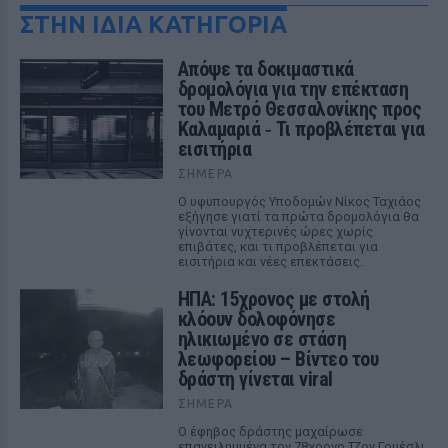
ΣΤΗΝ ΙΔΙΑ ΚΑΤΗΓΟΡΙΑ
Απόψε τα δοκιμαστικά
δρομολόγια για την επέκταση
του Μετρό Θεσσαλονίκης προς
Καλαμαριά ‑ Τι προβλέπεται για
εισιτήρια
ΣΉΜΕΡΑ
Ο υφυπουργός Υποδομών Νίκος Ταχιάος
εξήγησε γιατί τα πρώτα δρομολόγια θα
γίνονται νυχτερινές ώρες χωρίς
επιβάτες, και τι προβλέπεται για
εισιτήρια και νέες επεκτάσεις.
ΗΠΑ: 15χρονος με στολή
κλόουν δολοφόνησε
ηλικιωμένο σε στάση
λεωφορείου – Βίντεο του
δράστη γίνεται viral
ΣΉΜΕΡΑ
Ο έφηβος δράστης μαχαίρωσε
επανειλημμένα τον 78χρονο Τζον Γουέσλι