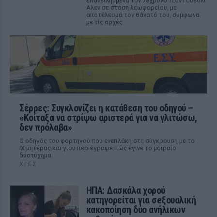
επανειλημμένα τον 78χρονο Τζον Γουέσλι
Αλεν σε στάση λεωφορείου, με
αποτέλεσμα τον θάνατό του, σύμφωνα
με τις αρχές
Σέρρες: Συγκλονίζει η κατάθεση του οδηγού –
«Κοίταξα να στρίψω αριστερά για να γλιτώσω,
δεν πρόλαβα»
Ο οδηγός του φορτηγού που ενεπλάκη στη σύγκρουση με το
ΙΧ μητέρας και γιου περιέγραψε πώς έγινε το μοιραίο
δυστύχημα.
ΧΤΕΣ
ΗΠΑ: Δασκάλα χορού
κατηγορείται για σeξουαλική
κακοποίηση δύο ανήλικων