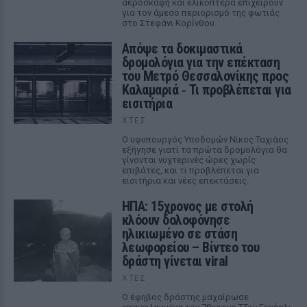
αεροσκάφη και ελικόπτερα επιχειρούν
για τον άμεσο περιορισμό της φωτιάς
στο Στεφάνι Κορίνθου.
Απόψε τα δοκιμαστικά
δρομολόγια για την επέκταση
του Μετρό Θεσσαλονίκης προς
Καλαμαριά ‑ Τι προβλέπεται για
εισιτήρια
ΧΤΕΣ
Ο υφυπουργός Υποδομών Νίκος Ταχιάος
εξήγησε γιατί τα πρώτα δρομολόγια θα
γίνονται νυχτερινές ώρες χωρίς
επιβάτες, και τι προβλέπεται για
εισιτήρια και νέες επεκτάσεις.
ΗΠΑ: 15χρονος με στολή
κλόουν δολοφόνησε
ηλικιωμένο σε στάση
λεωφορείου – Βίντεο του
δράστη γίνεται viral
ΧΤΕΣ
Ο έφηβος δράστης μαχαίρωσε