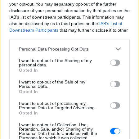
your opt-out. You may separately opt-out of the further
disclosure of your personal information by third parties on the
IAB’s list of downstream participants. This information may
also be disclosed by us to third parties on the
IAB’s List of
Downstream Participants
that may further disclose it to other
third parties.
Personal Data Processing Opt Outs
ΔΕΙΤΕ ΕΠΙΣΗΣ
I want to opt-out of the Sharing of my
personal data.
Opted In
ΣΤΗΝ ΙΔΙΑ ΚΑΤΗΓΟΡΙΑ
I want to opt-out of the Sale of my
«Θέλω τον μπαμπά μου»: Το
Personal Data.
Opted In
βίντεο της μεθυσμένης οδηγού
που σκότωσε νύφη ώρες μετά
I want to opt-out of processing my
τον γάμο της
Personal Data for Targeted Advertising.
Opted In
ΧΤΕΣ
Η Jamie Lee Komoroski, με αλκοόλ
I want to opt-out of Collection, Use,
τριπλάσιο του νόμιμου ορίου, έπεσε
Retention, Sale, and/or Sharing of my
πάνω στο golf cart των νεόνυμφων στο
Personal Data that Is Unrelated with the
Folly Beach - τώρα νέο υλικό από το
Purposes for which it was collected.