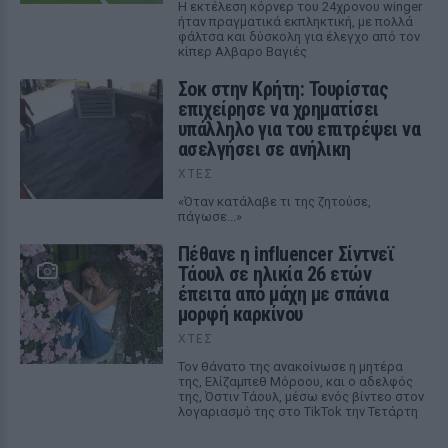
Η εκτέλεση κόρνερ του 24χρονου winger
ήταν πραγματικά εκπληκτική, με πολλά
φάλτσα και δύσκολη για έλεγχο από τον
κίπερ Αλβαρο Βαγιές
Σοκ στην Κρήτη: Τουρίστας
επιχείρησε να χρηματίσει
υπάλληλο για του επιτρέψει να
ασελγήσει σε ανήλικη
ΧΤΕΣ
«Όταν κατάλαβε τι της ζητούσε,
πάγωσε...»
Πέθανε η influencer Σίντνεϊ
Τάουλ σε ηλικία 26 ετών
έπειτα από μάχη με σπάνια
μορφή καρκίνου
ΧΤΕΣ
Τον θάνατο της ανακοίνωσε η μητέρα
της, Ελίζαμπεθ Μόροου, και ο αδελφός
της, Όστιν Τάουλ, μέσω ενός βίντεο στον
λογαριασμό της στο TikTok την Τετάρτη