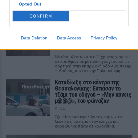
αστυνομικό τμήμα αποκαλύπτει τη
Opted Out
συμπεριφορά της λίγο μετά τη μοιραία
σύγκρουση
CONFIRM
Τροχαίο στις Σέρρες: «Έχασα τη
γυναίκα και το παιδί μου, τα
έχασα όλα» ‑ Ο πόνος του
Data Deletion
Data Access
Privacy Policy
πατέρα
ΧΤΕΣ
Μητέρα 43 ετών και ο 21χρονος γιος της
σκοτώθηκαν σε μετωπική σύγκρουση με
φορτηγό στην επαρχιακή οδό Αμφίπολης
– Δράμας, κοντά στην Παλαιοκώμη.
Καταδίωξη στο κέντρο της
Θεσσαλονίκης: Έσπασαν το
τζάμι του οδηγού – «Μην κάνεις
μ@@@», του φώναζαν
ΧΤΕΣ
Εξαιτίας των υψηλών ταχυτήτων το
λευκό όχημα έχασε τον έλεγχο και
καρφώθηκε πάνω σε κολονάκια.