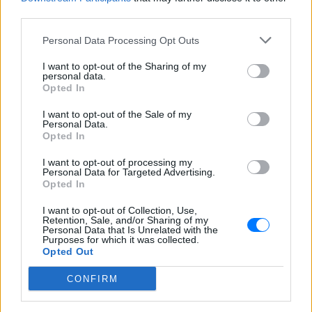
third parties.
Διακοπές στη Μύκονο για τη
Βάλια Χατζηθεοδώρου ‑ οι
Personal Data Processing Opt Outs
φωτογραφίες με μαγιό στην
παραλία
I want to opt-out of the Sharing of my
personal data.
ΧΤΕΣ
Opted In
Μέσα από ανάρτηση στο Instagram
μοιράστηκε στιγμές από τις
I want to opt-out of the Sale of my
καλοκαιρινές της διακοπές στο νησί των
Personal Data.
ανέμων
Opted In
I want to opt-out of processing my
Personal Data for Targeted Advertising.
Opted In
I want to opt-out of Collection, Use,
Retention, Sale, and/or Sharing of my
Personal Data that Is Unrelated with the
Purposes for which it was collected.
H Ιωάννα Σιαμπάνη ανέβασε φωτογραφίες με
Opted Out
τους γιους της – Η στιγμή του θηλασμού και οι
μέρες χωρίς πρόγραμμα
CONFIRM
Η πρώην παίκτρια του «My Style Rocks» και ο Τζίμης
Σταθοκωστόπουλος απέκτησαν πρόσφατα το δεύτερο