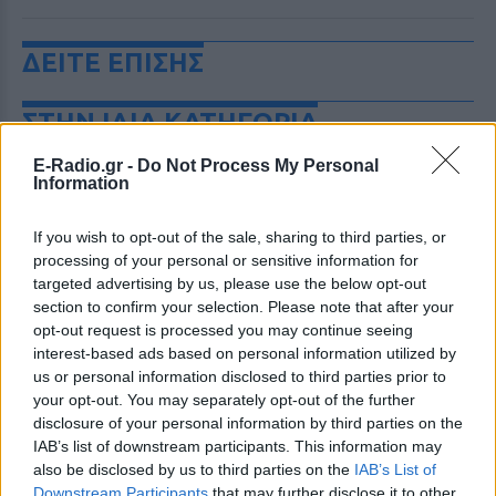
ΔΕΙΤΕ ΕΠΙΣΗΣ
ΣΤΗΝ ΙΔΙΑ ΚΑΤΗΓΟΡΙΑ
E-Radio.gr -
Do Not Process My Personal
Ατύχημα για τον Ιβάν Σβιτάιλο
Information
στην Κέρκυρα: «Θα σηκωθώ πιο
δυνατός»
If you wish to opt-out of the sale, sharing to third parties, or
ΧΤΕΣ
processing of your personal or sensitive information for
Ο ηθοποιός και χορευτής μοιράστηκε
targeted advertising by us, please use the below opt-out
στο Instagram μια φωτογραφία από
section to confirm your selection. Please note that after your
πρόσφατη εξέτασή του, με ένα μήνυμα
θάρρους
opt-out request is processed you may continue seeing
interest-based ads based on personal information utilized by
Φοβερή ιστορία στον ΟΦΗ:
us or personal information disclosed to third parties prior to
Ένας κάτοχος εισιτηρίου
your opt-out. You may separately opt-out of the further
διαρκείας είναι μόλις 2 μηνών
disclosure of your personal information by third parties on the
ΧΤΕΣ
IAB’s list of downstream participants. This information may
Οπαδός από κούνια κυριολεκτικά στον
also be disclosed by us to third parties on the
IAB’s List of
ΟΦΗ
Downstream Participants
that may further disclose it to other