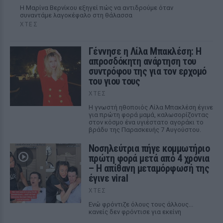
Η Μαρίνα Βερνίκου εξηγεί πώς να αντιδρούμε όταν
συναντάμε λαγοκέφαλο στη θάλασσα
ΧΤΕΣ
Γέννησε η Λίλα Μπακλέση: Η
απροσδόκητη ανάρτηση του
συντρόφου της για τον ερχομό
του γιου τους
ΧΤΕΣ
Η γνωστή ηθοποιός Λίλα Μπακλέση έγινε
για πρώτη φορά μαμά, καλωσορίζοντας
στον κόσμο ένα υγιέστατο αγοράκι το
βράδυ της Παρασκευής 7 Αυγούστου.
Νοσηλεύτρια πήγε κομμωτήριο
πρώτη φορά μετά από 4 χρόνια
– Η απίθανη μεταμόρφωσή της
έγινε viral
ΧΤΕΣ
Ενώ φρόντιζε όλους τους άλλους...
κανείς δεν φρόντισε για εκείνη