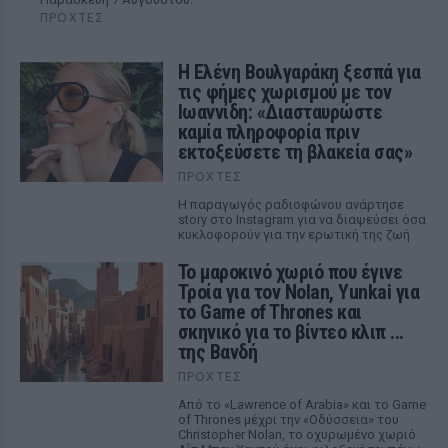
ΠΡΟΧΤΈΣ
Η Ελένη Βουλγαράκη ξεσπά για
τις φήμες χωρισμού με τον
Ιωαννίδη: «Διασταυρώστε
καμία πληροφορία πριν
εκτοξεύσετε τη βλακεία σας»
ΠΡΟΧΤΈΣ
Η παραγωγός ραδιοφώνου ανάρτησε
story στο Instagram για να διαψεύσει όσα
κυκλοφορούν για την ερωτική της ζωή
Το μαροκινό χωριό που έγινε
Τροία για τον Nolan, Yunkai για
το Game of Thrones και
σκηνικό για το βίντεο κλιπ ...
της Βανδή
ΠΡΟΧΤΈΣ
Από το «Lawrence of Arabia» και το Game
of Thrones μέχρι την «Οδύσσεια» του
Christopher Nolan, το οχυρωμένο χωριό