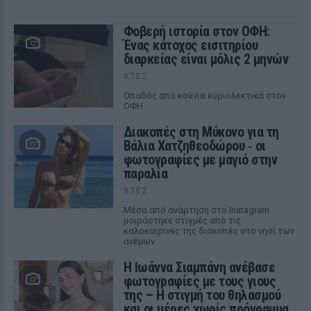
Φοβερή ιστορία στον ΟΦΗ:
Ένας κάτοχος εισιτηρίου
διαρκείας είναι μόλις 2 μηνών
ΧΤΕΣ
Οπαδός από κούνια κυριολεκτικά στον
ΟΦΗ
Διακοπές στη Μύκονο για τη
Βάλια Χατζηθεοδώρου ‑ οι
φωτογραφίες με μαγιό στην
παραλία
ΧΤΕΣ
Μέσα από ανάρτηση στο Instagram
μοιράστηκε στιγμές από τις
καλοκαιρινές της διακοπές στο νησί των
ανέμων
H Ιωάννα Σιαμπάνη ανέβασε
φωτογραφίες με τους γιους
της – Η στιγμή του θηλασμού
και οι μέρες χωρίς πρόγραμμα