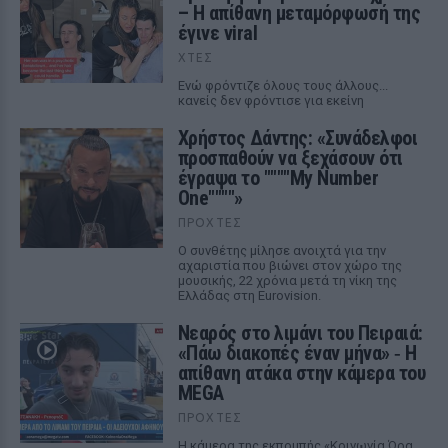
– Η απίθανη μεταμόρφωσή της
έγινε viral
ΧΤΕΣ
Ενώ φρόντιζε όλους τους άλλους...
κανείς δεν φρόντισε για εκείνη
Χρήστος Δάντης: «Συνάδελφοι
προσπαθούν να ξεχάσουν ότι
έγραψα το """"My Number
One""""»
ΠΡΟΧΤΈΣ
Ο συνθέτης μίλησε ανοιχτά για την
αχαριστία που βιώνει στον χώρο της
μουσικής, 22 χρόνια μετά τη νίκη της
Ελλάδας στη Eurovision.
Νεαρός στο λιμάνι του Πειραιά:
«Πάω διακοπές έναν μήνα» ‑ Η
απίθανη ατάκα στην κάμερα του
MEGA
ΠΡΟΧΤΈΣ
Η κάμερα της εκπομπής «Κοινωνία Ώρα