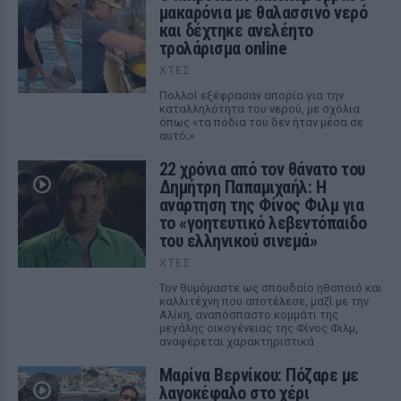
μακαρόνια με θαλασσινό νερό
και δέχτηκε ανελέητο
τρολάρισμα online
ΧΤΕΣ
Πολλοί εξέφρασαν απορία για την
καταλληλότητα του νερού, με σχόλια
όπως «τα πόδια του δεν ήταν μέσα σε
αυτό;»
22 χρόνια από τον θάνατο του
Δημήτρη Παπαμιχαήλ: Η
ανάρτηση της Φίνος Φιλμ για
το «γοητευτικό λεβεντόπαιδο
του ελληνικού σινεμά»
ΧΤΕΣ
Τον θυμόμαστε ως σπουδαίο ηθοποιό και
καλλιτέχνη που αποτέλεσε, μαζί με την
Αλίκη, αναπόσπαστο κομμάτι της
μεγάλης οικογένειας της Φίνος Φιλμ,
αναφέρεται χαρακτηριστικά
Μαρίνα Βερνίκου: Πόζαρε με
λαγοκέφαλο στο χέρι