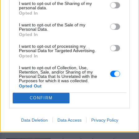
I want to opt-out of the Sharing of my
ΔΕΙΤΕ ΕΠΙΣΗΣ
personal data.
Opted In
ΣΤΗΝ ΙΔΙΑ ΚΑΤΗΓΟΡΙΑ
I want to opt-out of the Sale of my
Personal Data.
Opted In
Βάλια Χατζηθεοδώρου: Μπικίνι
και βραδινές έξοδοι στη
I want to opt-out of processing my
Μύκονο – Οι φωτογραφίες της
Personal Data for Targeted Advertising.
Opted In
ΣΉΜΕΡΑ
Η παρουσιάστρια μοιράστηκε στο
I want to opt-out of Collection, Use,
Instagram σειρά στιγμιότυπων από τις
Retention, Sale, and/or Sharing of my
καλοκαιρινές της διακοπές στο «νησί
Personal Data that Is Unrelated with the
των ανέμων».
Purposes for which it was collected.
Opted Out
Η Γαρυφαλλιά Καληφώνη στην
Πάρο με μαύρο μπικίνι ‑ δείτε
CONFIRM
τις πόζες της
ΣΉΜΕΡΑ
Data Deletion
Data Access
Privacy Policy
Το μοντέλο μοιράστηκε φωτογραφίες
από τις καλοκαιρινές της διακοπές στο
νησί των Κυκλάδων