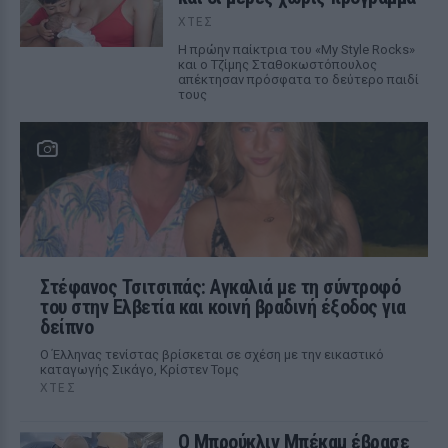
ΧΤΕΣ
Η πρώην παίκτρια του «My Style Rocks»
και ο Τζίμης Σταθοκωστόπουλος
απέκτησαν πρόσφατα το δεύτερο παιδί
τους
Στέφανος Τσιτσιπάς: Αγκαλιά με τη σύντροφό
του στην Ελβετία και κοινή βραδινή έξοδος για
δείπνο
Ο Έλληνας τενίστας βρίσκεται σε σχέση με την εικαστικό
καταγωγής Σικάγο, Κρίστεν Τομς
ΧΤΕΣ
Ο Μπρούκλιν Μπέκαμ έβρασε