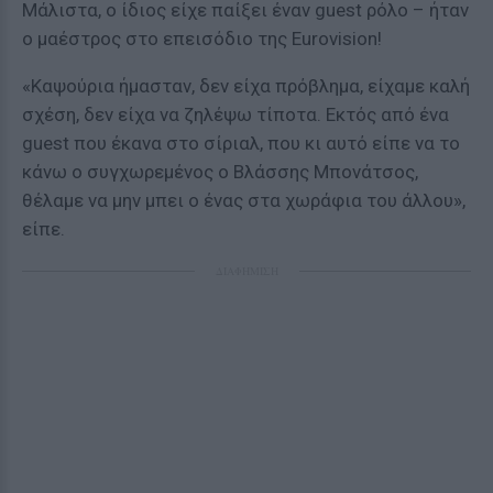
Μάλιστα, ο ίδιος είχε παίξει έναν guest ρόλο – ήταν
ο μαέστρος στο επεισόδιο της Εurovision!
«Καψούρια ήμασταν, δεν είχα πρόβλημα, είχαμε καλή
σχέση, δεν είχα να ζηλέψω τίποτα. Εκτός από ένα
guest που έκανα στο σίριαλ, που κι αυτό είπε να το
κάνω ο συγχωρεμένος ο Βλάσσης Μπονάτσος,
θέλαμε να μην μπει ο ένας στα χωράφια του άλλου»,
είπε.
ΔΙΑΦΗΜΙΣΗ