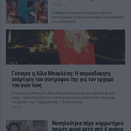
ΧΤΕΣ
Η Μαρίνα Βερνίκου εξηγεί πώς να
αντιδρούμε όταν συναντάμε λαγοκέφαλο
στη θάλασσα
Γέννησε η Λίλα Μπακλέση: Η απροσδόκητη
ανάρτηση του συντρόφου της για τον ερχομό
του γιου τους
Η γνωστή ηθοποιός Λίλα Μπακλέση έγινε για πρώτη φορά
μαμά, καλωσορίζοντας στον κόσμο ένα υγιέστατο αγοράκι
το βράδυ της Παρασκευής 7 Αυγούστου.
ΧΤΕΣ
Νοσηλεύτρια πήγε κομμωτήριο
πρώτη φορά μετά από 4 χρόνια