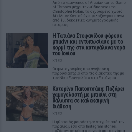
Από το «Lawrence of Arabia» και το Game
of Thrones μέχρι την «Οδύσσεια» του
Christopher Nolan, το οχυρωμένο χωριό
Αΐτ Μπεν Χαντού έχει φιλοξενήσει πάνω
από έξι δεκαετίες κινηματογραφικής
ιστορίας
Η Τατιάνα Στεφανίδου φόρεσε
μπικίνι και εντυπωσίασε με το
κορμί της στα καταγάλανα νερά
του Ιονίου
ΧΤΕΣ
Οι φωτογραφίες που ανέβασε η
παρουσιάστρια από τις διακοπές της με
τον Νίκο Ευαγγελάτο στα Επτάνησα
Κατερίνα Παπουτσάκη: Ποζάρει
χαμογελαστή με μπικίνι στη
θάλασσα σε καλοκαιρινή
διάθεση
ΧΤΕΣ
Η ηθοποιός μοιράστηκε στιγμές από την
παραλία μέσα από Instagram stories,
ποζάροντας μέσα στο νερό με τα αγόρια