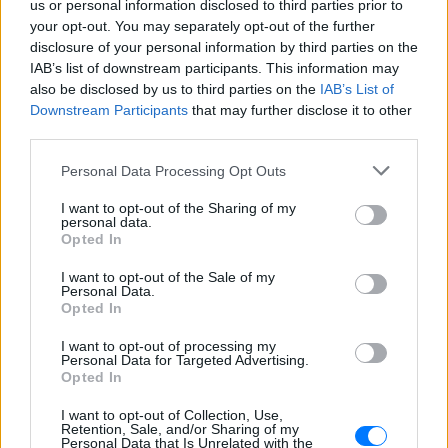
us or personal information disclosed to third parties prior to
ΣΉΜΕΡΑ
your opt-out. You may separately opt-out of the further
Πολλοί εξέφρασαν απορία για την
disclosure of your personal information by third parties on the
καταλληλότητα του νερού, με σχόλια
IAB’s list of downstream participants. This information may
όπως «τα πόδια του δεν ήταν μέσα σε
αυτό;»
also be disclosed by us to third parties on the
IAB’s List of
Downstream Participants
that may further disclose it to other
22 χρόνια από τον θάνατο του
third parties.
Δημήτρη Παπαμιχαήλ: Η
ανάρτηση της Φίνος Φιλμ για
Personal Data Processing Opt Outs
το «γοητευτικό λεβεντόπαιδο
του ελληνικού σινεμά»
I want to opt-out of the Sharing of my
personal data.
ΣΉΜΕΡΑ
Opted In
Τον θυμόμαστε ως σπουδαίο ηθοποιό και
καλλιτέχνη που αποτέλεσε, μαζί με την
I want to opt-out of the Sale of my
Αλίκη, αναπόσπαστο κομμάτι της
Personal Data.
μεγάλης οικογένειας της Φίνος Φιλμ,
Opted In
αναφέρεται χαρακτηριστικά
I want to opt-out of processing my
Μαρίνα Βερνίκου: Πόζαρε με
Personal Data for Targeted Advertising.
λαγοκέφαλο στο χέρι
Opted In
ΣΉΜΕΡΑ
I want to opt-out of Collection, Use,
Η Μαρίνα Βερνίκου εξηγεί πώς να
Retention, Sale, and/or Sharing of my
αντιδρούμε όταν συναντάμε λαγοκέφαλο
Personal Data that Is Unrelated with the