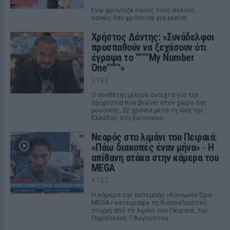
Ενώ φρόντιζε όλους τους άλλους...
κανείς δεν φρόντισε για εκείνη
Χρήστος Δάντης: «Συνάδελφοι
προσπαθούν να ξεχάσουν ότι
έγραψα το """"My Number
One""""»
ΧΤΕΣ
Ο συνθέτης μίλησε ανοιχτά για την
αχαριστία που βιώνει στον χώρο της
μουσικής, 22 χρόνια μετά τη νίκη της
Ελλάδας στη Eurovision.
Νεαρός στο λιμάνι του Πειραιά:
«Πάω διακοπές έναν μήνα» ‑ Η
απίθανη ατάκα στην κάμερα του
MEGA
ΧΤΕΣ
Η κάμερα της εκπομπής «Κοινωνία Ώρα
MEGA» κατέγραψε τη διασκεδαστική
στιγμή από το λιμάνι του Πειραιά, την
Παρασκευή 7 Αυγούστου.