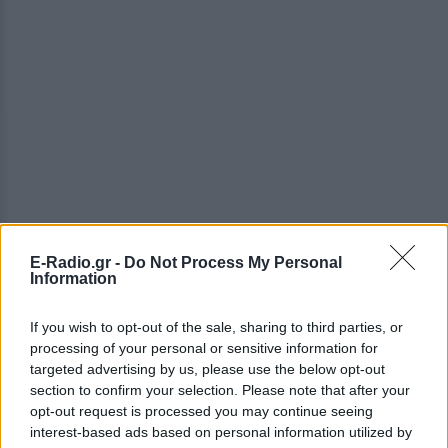
E-Radio.gr -
Do Not Process My Personal
ΔΕΙΤΕ ΕΠΙΣΗΣ
Information
ΣΤΗΝ ΙΔΙΑ ΚΑΤΗΓΟΡΙΑ
If you wish to opt-out of the sale, sharing to third parties, or
processing of your personal or sensitive information for
targeted advertising by us, please use the below opt-out
Ο Μπρούκλιν Μπέκαμ έβρασε
section to confirm your selection. Please note that after your
μακαρόνια με θαλασσινό νερό
opt-out request is processed you may continue seeing
και δέχτηκε ανελέητο
interest-based ads based on personal information utilized by
τρολάρισμα online