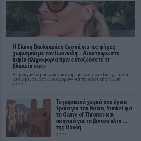
Η Ελένη Βουλγαράκη ξεσπά για τις φήμες
χωρισμού με τον Ιωαννίδη: «Διασταυρώστε
καμία πληροφορία πριν εκτοξεύσετε τη
βλακεία σας»
Η παραγωγός ραδιοφώνου ανάρτησε story στο Instagram για
να διαψεύσει όσα κυκλοφορούν για την ερωτική της ζωή
ΧΤΕΣ
Το μαροκινό χωριό που έγινε
Τροία για τον Nolan, Yunkai για
το Game of Thrones και
σκηνικό για το βίντεο κλιπ ...
της Βανδή
ΧΤΕΣ