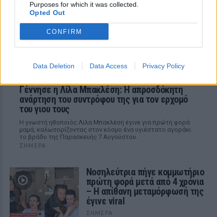
στη θάλασσα
Purposes for which it was collected.
Opted Out
CONFIRM
Data Deletion
Data Access
Privacy Policy
Γέννησε η Λίλα Μπακλέση: Η απροσδόκητη
ανάρτηση του συντρόφου της για τον ερχομό
του γιου τους
Η γνωστή ηθοποιός Λίλα Μπακλέση έγινε για πρώτη φορά
μαμά, καλωσορίζοντας στον κόσμο ένα υγιέστατο αγοράκι
το βράδυ της Παρασκευής 7 Αυγούστου.
ΣΉΜΕΡΑ
Νοσηλεύτρια πήγε κομμωτήριο
πρώτη φορά μετά από 4 χρόνια
– Η απίθανη μεταμόρφωσή της
έγινε viral
ΣΉΜΕΡΑ