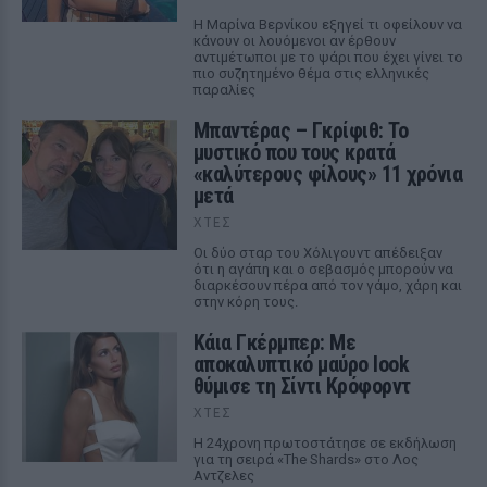
Η Μαρίνα Βερνίκου εξηγεί τι οφείλουν να
κάνουν οι λουόμενοι αν έρθουν
αντιμέτωποι με το ψάρι που έχει γίνει το
πιο συζητημένο θέμα στις ελληνικές
παραλίες
Μπαντέρας – Γκρίφιθ: Το
μυστικό που τους κρατά
«καλύτερους φίλους» 11 χρόνια
μετά
ΧΤΕΣ
Οι δύο σταρ του Χόλιγουντ απέδειξαν
ότι η αγάπη και ο σεβασμός μπορούν να
διαρκέσουν πέρα από τον γάμο, χάρη και
στην κόρη τους.
Κάια Γκέρμπερ: Με
αποκαλυπτικό μαύρο look
θύμισε τη Σίντι Κρόφορντ
ΧΤΕΣ
Η 24χρονη πρωτοστάτησε σε εκδήλωση
για τη σειρά «The Shards» στο Λος
Αντζελες