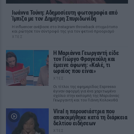
Ιωάννα Τούνη: Αδημοσίευτη φωτογραφία από
Ίμπιζα με τον Δημήτρη Σπυριδωνίδη
Η influencer ανέβασε στο Instagram throwback στιγμιότυπο
και ρώτησε τον σύντροφό της για τον φετινό προορισμό
ΧΤΕΣ
Η Μαριάννα Γεωργαντή είδε
τον Γιώργο Φραγκούλη και
έμεινε άφωνη: «Καλέ, τι
ωραίος που είναι»
ΧΤΕΣ
Οι τίτλοι της εφημερίδας Espresso
έγιναν αφορμή για ένα χαριτωμένο
σχόλιο στην εκπομπή της Μαριάννας
Γεωργαντή και του Γιάννη Κολοκυθά
Viral η παρουσιάστρια που
αποκοιμήθηκε κατά τη διάρκεια
δελτίου ειδήσεων
ΧΤΕΣ