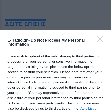
ΔΕΙΤΕ ΕΠΙΣΗΣ
ΣΤΗΝ ΙΔΙΑ ΚΑΤΗΓΟΡΙΑ
E-Radio.gr -
Do Not Process My Personal
Information
Νοσηλεύτρια πήγε κομμωτήριο
πρώτη φορά μετά από 4 χρόνια
If you wish to opt-out of the sale, sharing to third parties, or
– Η απίθανη μεταμόρφωσή της
processing of your personal or sensitive information for
έγινε viral
targeted advertising by us, please use the below opt-out
ΠΡΙΝ 9 ΏΡΕΣ
section to confirm your selection. Please note that after your
Ενώ φρόντιζε όλους τους άλλους...
opt-out request is processed you may continue seeing
κανείς δεν φρόντισε για εκείνη
interest-based ads based on personal information utilized by
us or personal information disclosed to third parties prior to
Χρήστος Δάντης: «Συνάδελφοι
your opt-out. You may separately opt-out of the further
προσπαθούν να ξεχάσουν ότι
disclosure of your personal information by third parties on the
έγραψα το """"My Number
IAB’s list of downstream participants. This information may
One""""»
also be disclosed by us to third parties on the
IAB’s List of
ΧΤΕΣ