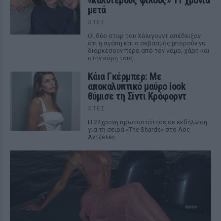
«καλύτερους φίλους» 11 χρόνια
μετά
ΧΤΕΣ
Οι δύο σταρ του Χόλιγουντ απέδειξαν
ότι η αγάπη και ο σεβασμός μπορούν να
διαρκέσουν πέρα από τον γάμο, χάρη και
στην κόρη τους.
Κάια Γκέρμπερ: Με
αποκαλυπτικό μαύρο look
θύμισε τη Σίντι Κρόφορντ
ΧΤΕΣ
Η 24χρονη πρωτοστάτησε σε εκδήλωση
για τη σειρά «The Shards» στο Λος
Αντζελες