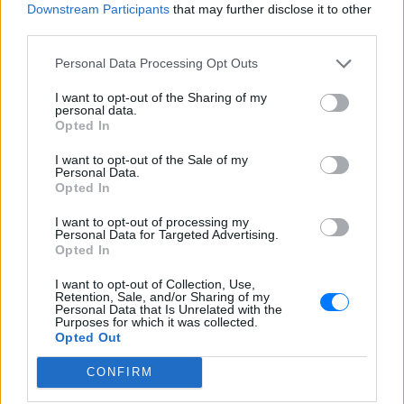
Downstream Participants
that may further disclose it to other
Ο συνθέτης μίλησε ανοιχτά για την
third parties.
αχαριστία που βιώνει στον χώρο της
μουσικής, 22 χρόνια μετά τη νίκη της
Personal Data Processing Opt Outs
Ελλάδας στη Eurovision.
Νεαρός στο λιμάνι του Πειραιά:
I want to opt-out of the Sharing of my
personal data.
«Πάω διακοπές έναν μήνα» ‑ Η
Opted In
απίθανη ατάκα στην κάμερα του
MEGA
I want to opt-out of the Sale of my
Personal Data.
ΧΤΕΣ
Opted In
Η κάμερα της εκπομπής «Κοινωνία Ώρα
MEGA» κατέγραψε τη διασκεδαστική
I want to opt-out of processing my
στιγμή από το λιμάνι του Πειραιά, την
Personal Data for Targeted Advertising.
Παρασκευή 7 Αυγούστου.
Opted In
I want to opt-out of Collection, Use,
Retention, Sale, and/or Sharing of my
Personal Data that Is Unrelated with the
Purposes for which it was collected.
Opted Out
CONFIRM
Η Ελένη Βουλγαράκη ξεσπά για τις φήμες