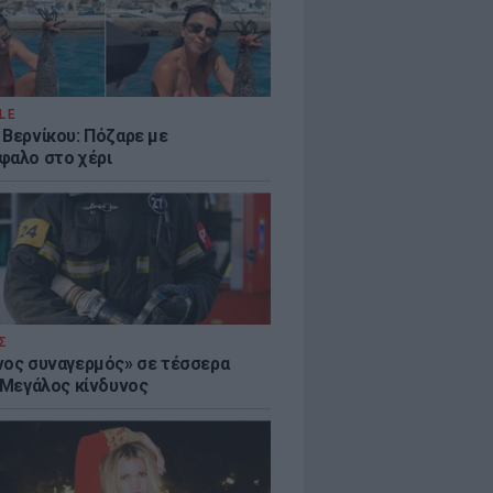
LE
 Βερνίκου: Πόζαρε με
φαλο στο χέρι
Σ
νος συναγερμός» σε τέσσερα
- Μεγάλος κίνδυνος