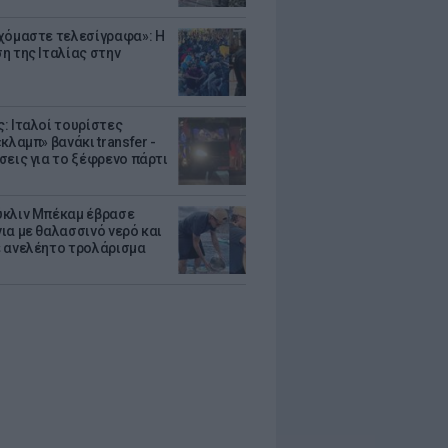
χόμαστε τελεσίγραφα»: Η
η της Ιταλίας στην
: Ιταλοί τουρίστες
κλαμπ» βανάκι transfer -
σεις για το ξέφρενο πάρτι
κλιν Μπέκαμ έβρασε
ια με θαλασσινό νερό και
 ανελέητο τρολάρισμα