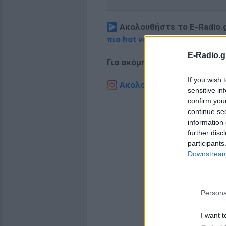
Ακολουθήστε το E-Radio.
πιο hot νέα
.
E-Radio.g
Για ακόμη περισσότερα
νέα
,
If you wish 
Ακολουθήστε το E-Radio.g
sensitive in
confirm you
continue se
information 
further disc
participants
Downstream 
Persona
I want t