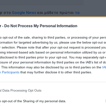
gr στο
Google News
και μάθετε πρώτοι
τα
r -
Do Not Process My Personal Information
 μπείτε στην
ροή ειδήσεων
του E-Daily.gr
to opt-out of the sale, sharing to third parties, or processing of your per
r και στο Instagram
formation for targeted advertising by us, please use the below opt-out s
r selection. Please note that after your opt-out request is processed y
ΔΙΑΦΗΜΙΣΗ
eing interest-based ads based on personal information utilized by us or
disclosed to third parties prior to your opt-out. You may separately opt-
losure of your personal information by third parties on the IAB’s list of
. This information may also be disclosed by us to third parties on the
IA
Participants
that may further disclose it to other third parties.
LIFESTY
22 χρό
Παπαμι
l Data Processing Opt Outs
για το
ελληνι
o opt-out of the Sharing of my personal data.