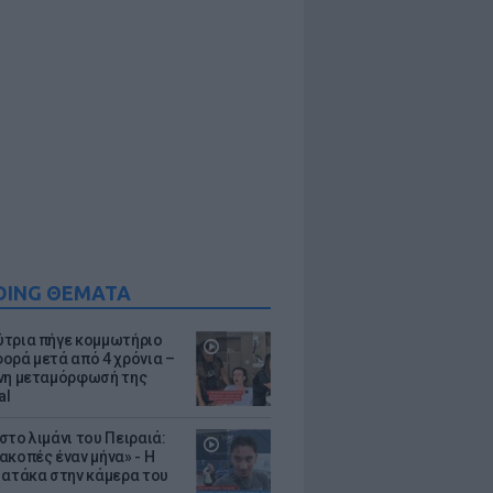
DING ΘΕΜΑΤΑ
τρια πήγε κομμωτήριο
ορά μετά από 4 χρόνια –
νη μεταμόρφωσή της
al
στο λιμάνι του Πειραιά:
ακοπές έναν μήνα» - Η
 ατάκα στην κάμερα του