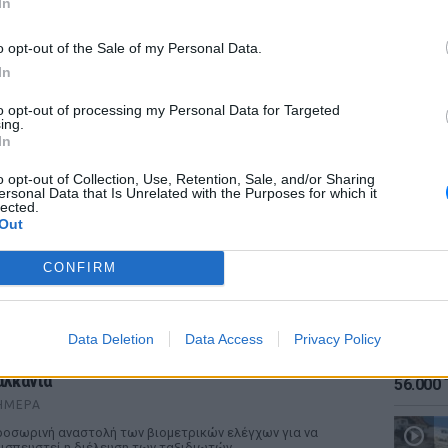
In
o opt-out of the Sale of my Personal Data.
In
to opt-out of processing my Personal Data for Targeted
ing.
ΕΙΔΗΣΕΙ
In
Καιρός:
σήμερα
o opt-out of Collection, Use, Retention, Sale, and/or Sharing
ersonal Data that Is Unrelated with the Purposes for which it
lected.
Out
CONFIRM
ΡΙΑ
Data Deletion
Data Access
Privacy Policy
άνω από 45.000 διελεύσεις ημερησίως στους
ΕΙΔΗΣΕΙ
υζώνους: Μαζική άφιξη τουριστών από τα
Αύγουσ
αλκάνια
56.000 
ΉΜΕΡΑ
οσωρινή αναστολή των βιομετρικών ελέγχων για να
ισπευστεί η διέλευση των ταξιδιωτών