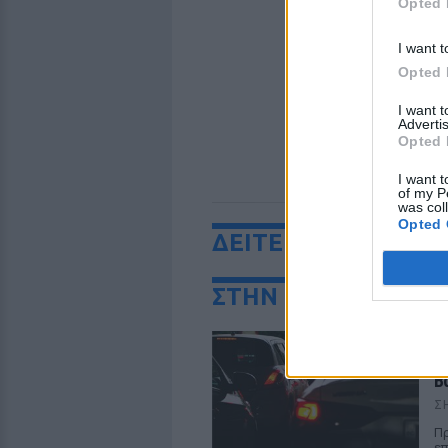
Opted 
I want t
Opted 
I want 
Advertis
Opted 
I want t
of my P
was col
Opted 
ΔΕΙΤΕ ΕΠΙΣΗΣ
ΣΤΗΝ ΙΔΙΑ ΚΑΤΗΓΟ
Π
Ε
Β
Σ
Πρ
επ