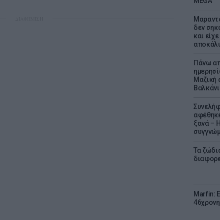
MEGA
ΔΙΑΦΗΜΙΣΗ
Μαραντό
δεν σηκ
και είχε
αποκάλυ
Πάνω απ
ημερησί
Μαζική 
Βαλκάνι
Συνελήφ
αφέθηκε
ξανά – 
συγγνώ
Τα ζώδια
διαφορ
Marfin: 
46χρονη