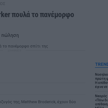
ΟΣ
rker πουλά το πανέμορφο 
ς πώληση
ΔΙΑΦΗΜΙΣΗ
TREN
Νοσηλεύ
πρώτη φ
Η απίθα
έγινε vir
Νεαρός 
«Πάω δι
σύζυγός της, Matthew Broderick, έχουν δύο
απίθανη