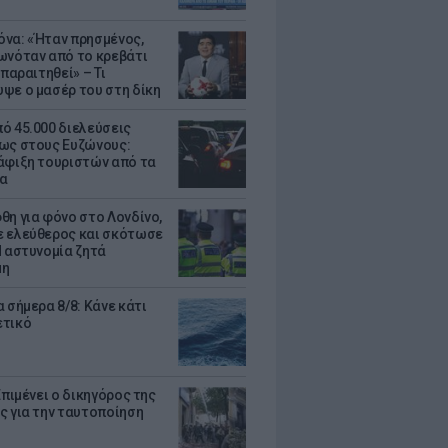
να: «Ήταν πρησμένος,
ωνόταν από το κρεβάτι
 παραιτηθεί» – Τι
ψε ο μασέρ του στη δίκη
ό 45.000 διελεύσεις
ως στους Ευζώνους:
άφιξη τουριστών από τα
α
θη για φόνο στο Λονδίνο,
 ελεύθερος και σκότωσε
Η αστυνομία ζητά
μη
 σήμερα 8/8: Κάνε κάτι
ετικό
Επιμένει ο δικηγόρος της
ς για την ταυτοποίηση