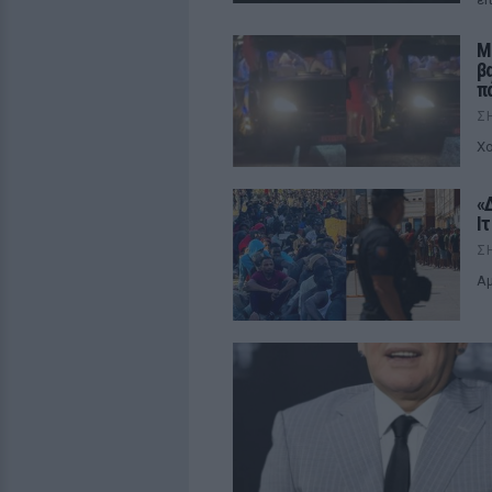
Μ
β
π
Σ
Χο
«
Ι
Σ
Αμ