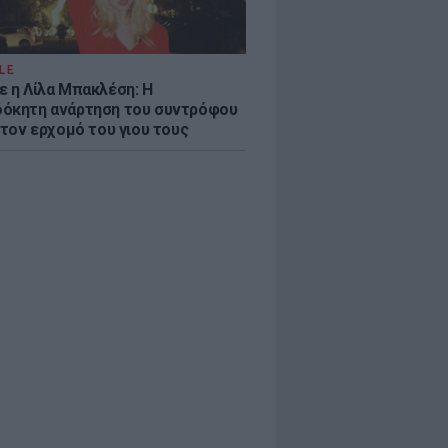
LE
ε η Λίλα Μπακλέση: Η
όκητη ανάρτηση του συντρόφου
 τον ερχομό του γιου τους