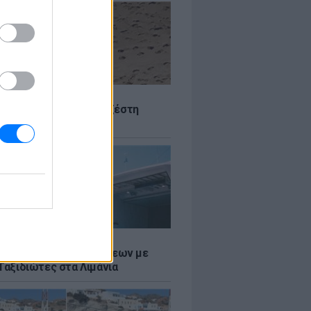
Σ
 Πού θα «χτυπήσει» η ζέστη
Σ
τος: Ρεκόρ Αναχωρήσεων με
Ταξιδιώτες στα Λιμάνια