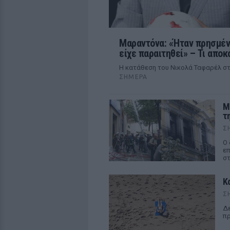
Μαραντόνα: «Ήταν πρησμένο
είχε παραιτηθεί» – Τι αποκ
Η κατάθεση του Νικολά Ταφαρέλ στ
ΣΉΜΕΡΑ
M
τ
Σ
Ο 
επ
στ
Κ
Σ
Δε
πρ