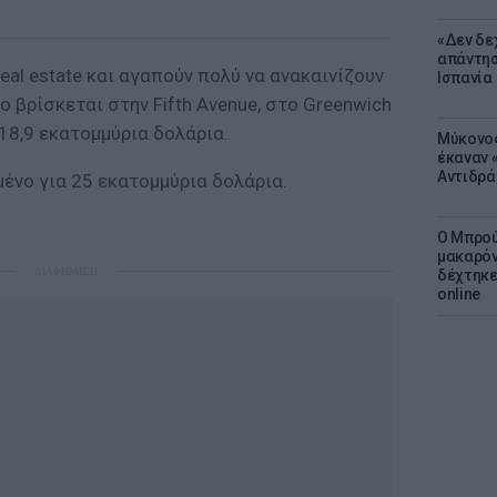
«Δεν δε
απάντησ
eal estate και αγαπούν πολύ να ανακαινίζουν
Ισπανία
ο βρίσκεται στην Fifth Avenue, στο Greenwich
 18,9 εκατομμύρια δολάρια.
Μύκονος
έκαναν «
Αντιδρά
ένο για 25 εκατομμύρια δολάρια.
Ο Μπρού
μακαρόν
ΔΙΑΦΗΜΙΣΗ
δέχτηκε
online