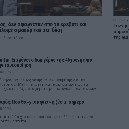
LIFESTY
ς, δεν σηκωνόταν από το κρεβάτι και
Γέννησ
άλυψε ο μασέρ του στη δίκη
απροσδ
της για
ο δικαστήριο
arfin: Επιμένει ο δικηγόρος της 46χρονης για
ην ταυτοποίηση
ΉΜΕΡΑ
δικηγόρος της 46χρονης κατηγορούμενης για την
ίθεση στη Marfin, επιμένει κατηγορηματικά πως τα
οιχεία που έχει στα χέρια της η αστυνομία δεν στέκουν.
αιρός: Πού θα «χτυπήσει» η ζέστη σήμερα
ΉΜΕΡΑ
ίτε πού θα χτυπήσει περισσότερο η ζέστη και πώς να
οετοιμαστείτε