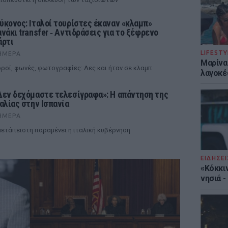
ύκονος: Ιταλοί τουρίστες έκαναν «κλαμπ»
ανάκι transfer ‑ Αντιδράσεις για το ξέφρενο
άρτι
LIFESTY
ΉΜΕΡΑ
Μαρίνα
ροί, φωνές, φωτογραφίες: Λες και ήταν σε κλαμπ
λαγοκέ
Δεν δεχόμαστε τελεσίγραφα»: Η απάντηση της
ταλίας στην Ισπανία
ΉΜΕΡΑ
ετάπειστη παραμένει η ιταλική κυβέρνηση
ΕΙΔΗΣΕΙ
«Κόκκι
νησιά 