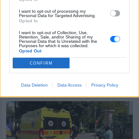
Βόλος: Ανάδοχη οικογένεια
βρήκε τοξικοεξαρτημένο
I want to opt-out of processing my
βρέφος που έζησε 8 μήνες σε
Personal Data for Targeted Advertising.
Opted In
νοσοκομείο
ΣΉΜΕΡΑ
I want to opt-out of Collection, Use,
Retention, Sale, and/or Sharing of my
Εδώ και λίγες ημέρες το κοριτσάκι
Personal Data that Is Unrelated with the
βρίσκεται πλέον στο νέο του σπίτι
Purposes for which it was collected.
Opted Out
Πάρος ‑ Πνιγμός 4χρονου: «Όλα
είναι νόμιμα, κάθε μέρα
CONFIRM
μαλώναμε με γονείς»
ΣΉΜΕΡΑ
Τι δήλωσαν ο συνήγορος του ιδιοκτήτη,
Data Deletion
Data Access
Privacy Policy
Χάρης Αμπραζής, και ο ίδιος ο
ιδιοκτήτης του beach bar