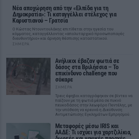
Νέα αποχώρηση από την «Ελπίδα για τη
Δημοκρατία»: Τι καταγγέλλει στέλεχος για
Καρυστιανού – Γρατσία
Ο Κώστας Ντουντουλάκης επιτίθεται στην ηγεσία του
κόμματος, καταγγέλλοντας «απολυταρχικό προσωποπαγές
διευθυντήριο» και άρνηση θέσπισης καταστατικού.
ΣΉΜΕΡΑ
Ανήλικοι έβαζαν φωτιά σε
δάσος στα Βριλήσσια – Το
επικίνδυνο challenge που
σόκαρε
ΣΉΜΕΡΑ
Τρεις έφηβοι καταγράφηκαν σε βίντεο να
παίζουν με τη φωτιά μέσα σε πυκνό
πευκοδάσος στην λεωφόρο Πεντέλης, με
την υπόθεση να ερευνά η Διεύθυνση
Αντιμετώπισης Εγκλημάτων Εμπρησμού.
Μεταφορές μέσω IRIS και
ΑΑΔΕ: Τι ισχύει για χαρτζιλίκια,
δωρεές και γονικές παροχές