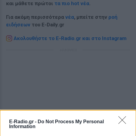
και μάθετε πρώτοι
τα πιο hot νέα
.
Για ακόμη περισσότερα
νέα
, μπείτε στην
ροή
ειδήσεων
του E-Daily.gr
Ακολουθήστε το E-Radio.gr και στο Instagram
ΔΙΑΦΗΜΙΣΗ
E-Radio.gr -
Do Not Process My Personal
Information