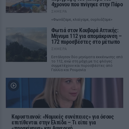
4χρονου που πνίγηκε στην Πάρο
ΣΉΜΕΡΑ
«Φωνάζαμε, κλαίγαμε, ουρλιάζαμε»
Φωτιά στον Κουβαρά Αττικής:
Μήνυμα 112 για απομάκρυνση –
172 πυροσβέστες στο μέτωπο
ΣΉΜΕΡΑ
Εστάλησαν δύο μηνύματα εκκένωσης από
το 112, ενώ στη μάχη με τις φλόγες
συμμετέχουν και πυροσβέστες από
Γαλλία και Ρουμανία
Καρυστιανού: «Νομικές συνέπειες» για όσους
επιτίθενται στην Ελπίδα – Τι είπε για
«παρακίνημα» και Αυγερινό