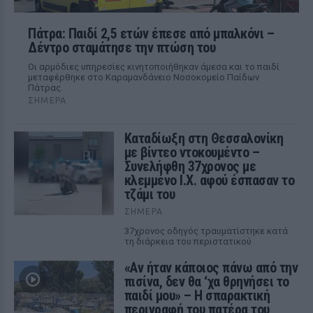
Πάτρα: Παιδί 2,5 ετών έπεσε από μπαλκόνι –
Δέντρο σταμάτησε την πτώση του
Οι αρμόδιες υπηρεσίες κινητοποιήθηκαν άμεσα και το παιδί
μεταφέρθηκε στο Καραμανδάνειο Νοσοκομείο Παίδων
Πάτρας.
ΣΉΜΕΡΑ
Καταδίωξη στη Θεσσαλονίκη
με βίντεο ντοκουμέντο –
Συνελήφθη 37χρονος με
κλεμμένο Ι.Χ. αφού έσπασαν το
τζάμι του
ΣΉΜΕΡΑ
37χρονος οδηγός τραυματίστηκε κατά
τη διάρκεια του περιστατικού
«Αν ήταν κάποιος πάνω από την
πισίνα, δεν θα ‘χα θρηνήσει το
παιδί μου» – Η σπαρακτική
περιγραφή του πατέρα του