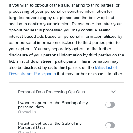
If you wish to opt-out of the sale, sharing to third parties, or
processing of your personal or sensitive information for
targeted advertising by us, please use the below opt-out
section to confirm your selection. Please note that after your
opt-out request is processed you may continue seeing
interest-based ads based on personal information utilized by
us or personal information disclosed to third parties prior to
your opt-out. You may separately opt-out of the further
disclosure of your personal information by third parties on the
ΔΕΙΤΕ ΕΠΙΣΗΣ
IAB’s list of downstream participants. This information may
also be disclosed by us to third parties on the
IAB’s List of
Downstream Participants
that may further disclose it to other
ΣΤΗΝ ΙΔΙΑ ΚΑΤΗΓΟΡΙΑ
third parties.
Πόρτο Χέλι: Νεκρή βρέθηκε
Personal Data Processing Opt Outs
64χρονη ιδιοκτήτρια
ξενοδοχείου
I want to opt-out of the Sharing of my
personal data.
ΣΉΜΕΡΑ
Opted In
Οι αρχές εκτιμούν ότι πρόκειται για
αυτοχειρία, αν και δεν έχει εντοπιστεί
I want to opt-out of the Sale of my
κανένα σημείωμα
Personal Data.
Opted In