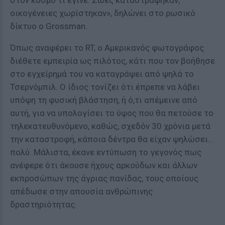
στον κόσμο τι έγινε. Ζωές καταστράφηκαν,
οικογένειες χωρίστηκαν», δηλώνει στο ρωσικό
δίκτυο ο Grossman.
Όπως αναφέρει το RT, ο Αμερικανός φωτογράφος
διέθετε εμπειρία ως πιλότος, κάτι που τον βοήθησε
στο εγχείρημά του να καταγράψει από ψηλά το
Τσερνόμπιλ. Ο ίδιος τονίζει ότι έπρεπε να λάβει
υπόψη τη φυσική βλάστηση, ή ό,τι απέμεινε από
αυτή, για να υπολογίσει το ύψος που θα πετούσε το
τηλεκατευθυνόμενο, καθώς, σχεδόν 30 χρόνια μετά
την καταστροφή, κάποια δέντρα θα είχαν ψηλώσει...
πολύ. Μάλιστα, έκανε εντύπωση το γεγονός πως
ανέφερε ότι άκουσε ήχους αρκούδων και άλλων
εκπροσώπων της άγριας πανίδας, τους οποίους
απέδωσε στην απουσία ανθρώπινης
δραστηριότητας.