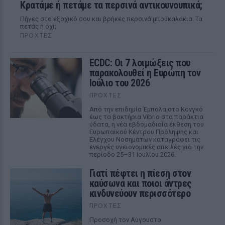
Κρατάμε ή πετάμε τα περσινά αντικουνουπικά;
Πήγες στο εξοχικό σου και βρήκες περσινά μπουκαλάκια. Τα
πετάς ή όχι;
ΠΡΟΧΤΈΣ
ECDC: Οι 7 λοιμώξεις που
παρακολουθεί η Ευρώπη τον
Ιούλιο του 2026
ΠΡΟΧΤΈΣ
Από την επιδημία Έμπολα στο Κονγκό
έως τα βακτήρια Vibrio στα παράκτια
ύδατα, η νέα εβδομαδιαία έκθεση του
Ευρωπαϊκού Κέντρου Πρόληψης και
Ελέγχου Νοσημάτων καταγράφει τις
ενεργές υγειονομικές απειλές για την
περίοδο 25–31 Ιουλίου 2026.
Γιατί πέφτει η πίεση στον
καύσωνα και ποιοι άντρες
κινδυνεύουν περισσότερο
ΠΡΟΧΤΈΣ
Προσοχή τον Αύγουστο