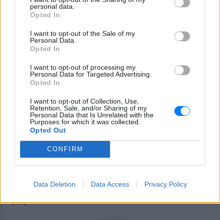
τους. Κι αυτό προστατεύει βαθιά την ψυχολογία
personal data.
Opted In
τους από το burnout, γιατί όταν κάτι πάει στραβά
επαγγελματικά, δεν καταρρέει ολόκληρη η ύπαρξή
I want to opt-out of the Sale of my
Personal Data.
τους μαζί.
Opted In
Ίσως τελικά η ξεκούραση να είναι μορφή
I want to opt-out of processing my
Personal Data for Targeted Advertising.
σοφίας
Opted In
Οι Σκανδιναβοί δεν έχουν ανακαλύψει κάποιο
I want to opt-out of Collection, Use,
Retention, Sale, and/or Sharing of my
“μυστικό” που δεν ξέρουμε. Απλώς αντιμετωπίζουν
Personal Data that Is Unrelated with the
Purposes for which it was collected.
τον άνθρωπο σαν οργανισμό που χρειάζεται
Opted Out
ισορροπία και όχι σαν μηχανή που πρέπει να
αποδίδει συνεχώς. Και ίσως η μεγαλύτερη
CONFIRM
φιλοσοφία τους να κρύβεται σε αυτή τη μικρή αλλά
τεράστια ιδέα: μια καλή ζωή δεν είναι μόνο το πόσα
Data Deletion
Data Access
Privacy Policy
καταφέρνεις — αλλά και το πώς νιώθεις όσο τη
ζεις.