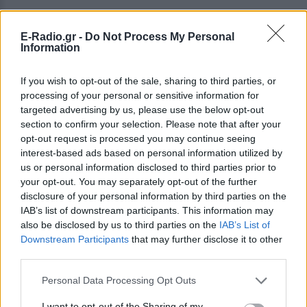
E-Radio.gr -
Do Not Process My Personal
Information
If you wish to opt-out of the sale, sharing to third parties, or
processing of your personal or sensitive information for
targeted advertising by us, please use the below opt-out
section to confirm your selection. Please note that after your
opt-out request is processed you may continue seeing
interest-based ads based on personal information utilized by
Δεν χτίζουν όλη την ταυτότητά τους γύρω
us or personal information disclosed to third parties prior to
από τη δουλειά
your opt-out. You may separately opt-out of the further
disclosure of your personal information by third parties on the
Αυτό είναι ίσως το μεγαλύτερο μάθημα. Οι
IAB’s list of downstream participants. This information may
also be disclosed by us to third parties on the
IAB’s List of
Σκανδιναβοί δεν θεωρούν ότι η αξία τους εξαρτάται
Downstream Participants
that may further disclose it to other
αποκλειστικά από την παραγωγικότητά τους. Έχουν
third parties.
χόμπι, προσωπικό χρόνο, οικογενειακή ζωή και
έντονη ανάγκη για ισορροπία. Η δουλειά είναι μέρος
Personal Data Processing Opt Outs
της ζωής τους — όχι ολόκληρη η προσωπικότητά
I want to opt-out of the Sharing of my