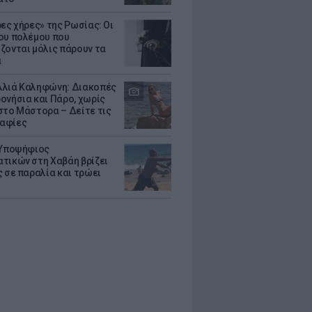
ρες χήρες» της Ρωσίας: Οι
ου πολέμου που
ζονται μόλις πάρουν τα
α
λιά Καληφώνη: Διακοπές
ονήσια και Πάρο, χωρίς
στο Μάστορα – Δείτε τις
αφίες
 Υποψήφιος
τικών στη Χαβάη βρίζει
ς σε παραλία και τρώει