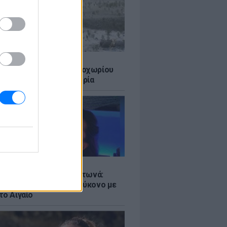
Σ
ε η λιμνοθάλασσα Καλοχωρίου
ν παρατεταμένη ανομβρία
LE
ς Λιάγκας και Μαρία Αντωνά:
ιρινές διακοπές στη Μύκονο με
το Αιγαίο