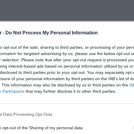
r -
Do Not Process My Personal Information
to opt-out of the sale, sharing to third parties, or processing of your per
formation for targeted advertising by us, please use the below opt-out s
r selection. Please note that after your opt-out request is processed y
eing interest-based ads based on personal information utilized by us or
disclosed to third parties prior to your opt-out. You may separately opt-
υ αέρα» και η υγεία
losure of your personal information by third parties on the IAB’s list of
. This information may also be disclosed by us to third parties on the
IA
ι στην αμέλεια, αλλά στην πεποίθηση ότι ο
Participants
that may further disclose it to other third parties.
σημασίας για την υγεία και την ανάπτυξη του
ΕΙΔΗΣΕΙ
εύουν ότι ο ύπνος στο κρύο ενισχύει το
Ανω Λι
ηθά τα βρέφη να κοιμούνται πιο βαθιά και
έπαθε 
l Data Processing Opt Outs
νεκρό 
o opt-out of the Sharing of my personal data.
τη επιβεβαίωσε αυτή την αντίληψη,