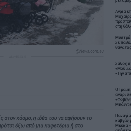
μεταμό
Αγρια ε
Μαχαίρω
προσπάθ
στη θά
Μυστράς
Σε παθο
θάνατος
@News.com.au
ΔΙΑΦΗΜΙΣΗ
Σάλος σ
«Μούμια
- Την α
Ο Τραμπ
αγόρι σ
«Φοβήθη
Μπάιντε
Παναγία
ς στον κόσμο, η ιδέα του να αφήσουν το
καβγάς 
αρότσι έξω από μια καφετέρια ή στο
Μέκκα –
απόστρ