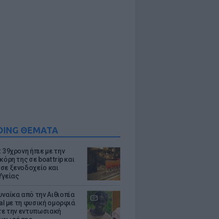
DING ΘΕΜΑΤΑ
 39χρονη ήπιε με την
κόρη της σε boat trip και
σε ξενοδοχείο και
Υγείας
υναίκα από την Αιθιοπία
ral με τη φυσική ομορφιά
ίτε την εντυπωσιακή