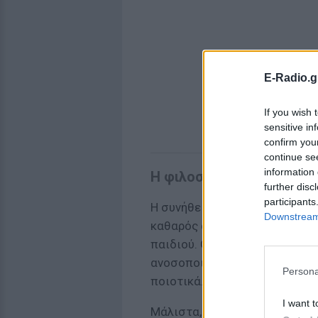
E-Radio.g
If you wish 
sensitive in
confirm you
continue se
information 
Η φιλοσοφία του «φρέσκο
further disc
participants
Η συνήθεια αυτή δεν βασίζετα
Downstream 
καθαρός αέρας είναι ζωτικής 
παιδιού. Οι Σκανδιναβοί πιστ
ανοσοποιητικό σύστημα και βο
Persona
ποιοτικά.
I want t
Μάλιστα, μια φινλανδική μελέ