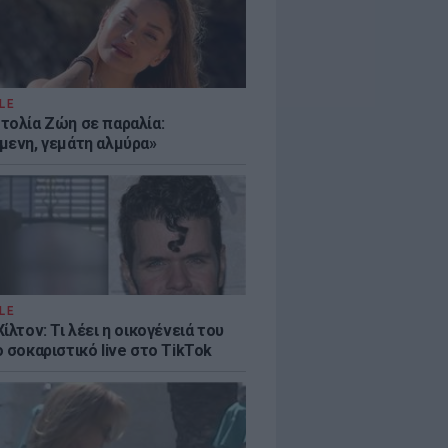
LE
τολία Ζώη σε παραλία:
μενη, γεμάτη αλμύρα»
LE
ίλτον: Τι λέει η οικογένειά του
 σοκαριστικό live στο TikTok