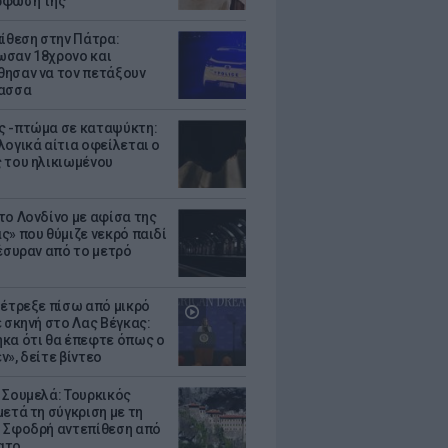
ρφωσή της
πίθεση στην Πάτρα:
σαν 18χρονο και
ησαν να τον πετάξουν
λασσα
 -πτώμα σε καταψύκτη:
λογικά αίτια οφείλεται ο
 του ηλικιωμένου
το Λονδίνο με αφίσα της
ς» που θύμιζε νεκρό παιδί
πέσυραν από το μετρό
 έτρεξε πίσω από μικρό
ε σκηνή στο Λας Βέγκας:
κα ότι θα έπεφτε όπως ο
ν», δείτε βίντεο
 Σουμελά: Τουρκικός
μετά τη σύγκριση με τη
 Σφοδρή αντεπίθεση από
ατο