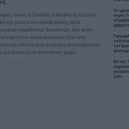
κή.
Οι «μαύ
ώρες, όπως η Σουηδία, η Νορβηγία, η Δανία
νύφες τ
εξαφανί
ική όχι μόνο είναι συνηθισμένη, αλλά
χρήματ
ιζωμένης παράδοσης δεκαετιών. Δεν είναι
Γαρυφαλ
 από καρότσια «παρκαρισμένα» έξω από
σε Κουφ
όμα και σπίτια, ενώ οι γονείς απολαμβάνουν
τον Χρή
φωτογρ
ν μια δουλειά σε εσωτερικό χώρο.
Βίντεο:
ΔΙΑΦΗΜΙΣΗ
Δημοκρα
γυναίκε
ξύλο