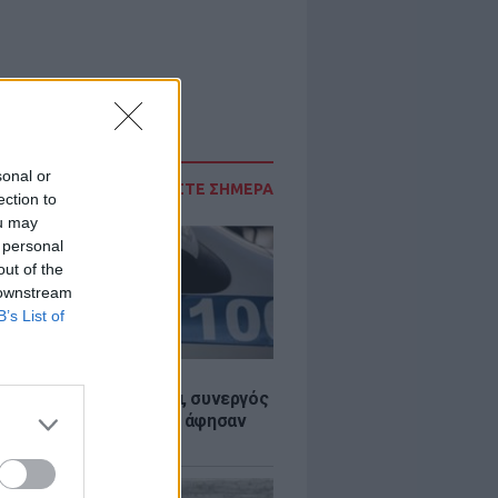
sonal or
ΔΙΑΒΑΣΤΕ ΣΗΜΕΡΑ
ection to
ou may
 personal
out of the
 downstream
B’s List of
Σ
όσια: Έκλεβαν καλώδια, συνεργός
ηλεκτροπληξία και τον άφησαν
σε αυτοκίνητο