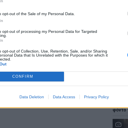
In
οιμούνται σε εξωτερικό χώρο έχουν διάρκεια
 αντίθεση με τον ύπνο σε εσωτερικό χώρο
o opt-out of the Sale of my Personal Data.
 μία ή δύο ώρες.
In
5°C
to opt-out of processing my Personal Data for Targeted
ΕΙΔΗΣΕΙ
ing.
Στέρεψ
In
είναι ότι η πρακτική αυτή συνεχίζεται ακόμα
από τη
 αρκετά κάτω από το μηδέν. Οι γονείς
o opt-out of Collection, Use, Retention, Sale, and/or Sharing
ersonal Data that Is Unrelated with the Purposes for which it
ς ντυσίματος, χρησιμοποιώντας μάλλινες
lected.
Out
μικούς υπνόσακους για να διατηρούν τη
υ μωρού σταθερή.
CONFIRM
ΔΙΑΦΗΜΙΣΗ
LIFESTY
Data Deletion
Data Access
Privacy Policy
Γιώργο
Καλοκα
φόντο 