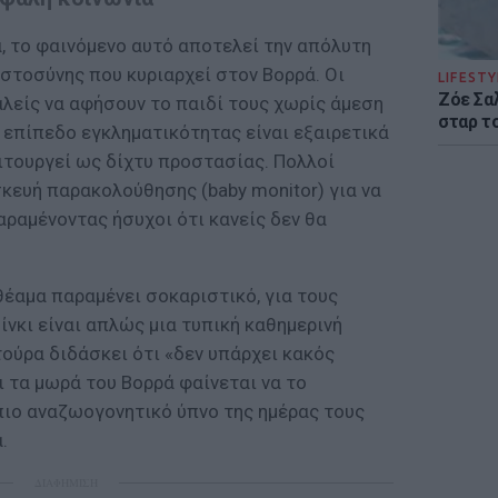
, το φαινόμενο αυτό αποτελεί την απόλυτη
στοσύνης που κυριαρχεί στον Βορρά. Οι
LIFESTY
Ζόε Σαλ
λείς να αφήσουν το παιδί τους χωρίς άμεση
σταρ τ
 επίπεδο εγκληματικότητας είναι εξαιρετικά
ειτουργεί ως δίχτυ προστασίας. Πολλοί
κευή παρακολούθησης (baby monitor) για να
παραμένοντας ήσυχοι ότι κανείς δεν θα
 θέαμα παραμένει σοκαριστικό, για τους
ίνκι είναι απλώς μια τυπική καθημερινή
τούρα διδάσκει ότι «δεν υπάρχει κακός
ι τα μωρά του Βορρά φαίνεται να το
πιο αναζωογονητικό ύπνο της ημέρας τους
.
ΔΙΑΦΗΜΙΣΗ