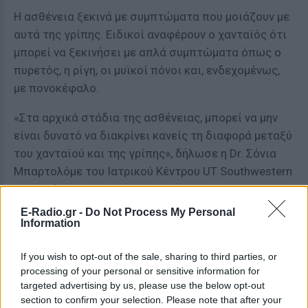
Η ασθένεια ξεκινά με συμπτώματα που μοιάζουν με
αυτά της γρίπης. Ειδικοί αναφέρουν ο χανταϊός ότι
μπορεί να ξεκινήσει με απλά συμπτώματα όπως ο
πυρετός, η ρίγη, οι μυϊκοί πόνοι και, ενδεχομένως,
με πονοκέφαλο.
«Στα αρχικά στάδια της ασθένειας, μπορεί να μην
είναι δυνατό να διακρίνει κανείς τη διαφορά μεταξύ
του χανταϊού και της γρίπης», δήλωσε η Dr. Σόνια
Μπαρτολόμε του Ιατρικού Κέντρου UT Southwestern
στο Ντάλας.
E-Radio.gr -
Do Not Process My Personal
Τα συμπτώματα του Πνευμονικού Σύνδρομο
Information
Χανταϊού εμφανίζονται συνήθως μία έως οκτώ
εβδομάδες μετά την επαφή με μολυσμένο τρωκτικό.
If you wish to opt-out of the sale, sharing to third parties, or
processing of your personal or sensitive information for
Καθώς η λοίμωξη εξελίσσεται, οι ασθενείς
targeted advertising by us, please use the below opt-out
ενδέχεται να αισθανθούν σφίξιμο στο στήθος,
section to confirm your selection. Please note that after your