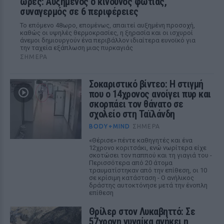
ώρες: Αυξημένος ο κίνδυνος φωτιάς,
συναγερμός σε 6 περιφέρειες
Το επόμενο 48ωρο, επομένως, απαιτεί αυξημένη προσοχή,
καθώς οι υψηλές θερμοκρασίες, η ξηρασία και οι ισχυροί
άνεμοι δημιουργούν ένα περιβάλλον ιδιαίτερα ευνοϊκό για
την ταχεία εξάπλωση μιας πυρκαγιάς
ΣΉΜΕΡΑ
Σοκαριστικό βίντεο: Η στιγμή
που ο 14χρονος ανοίγει πυρ και
σκορπάει τον θάνατο σε
σχολείο στη Ταϊλάνδη
BODY+MIND
ΣΉΜΕΡΑ
«Θέρισε» πέντε καθηγητές και ένα
12χρονο κοριτσάκι, ενώ νωρίτερα είχε
σκοτώσει τον παππού και τη γιαγιά του -
Περισσότερα από 20 άτομα
τραυματίστηκαν από την επίθεση, οι 10
σε κρίσιμη κατάσταση - Ο ανήλικος
δράστης αυτοκτόνησε μετά την ένοπλη
επίθεση
Θρίλερ στον Λυκαβηττό: Σε
57χρονη γυναίκα ανήκει η