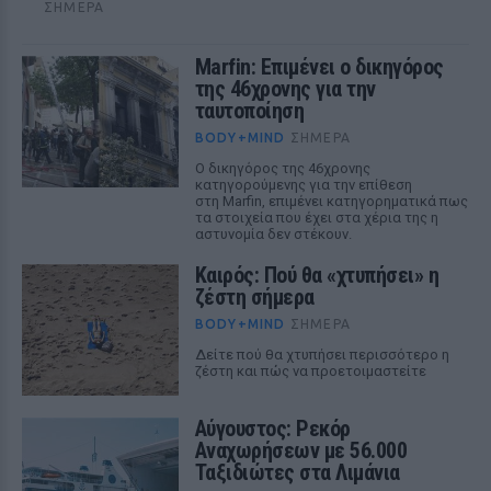
ΣΉΜΕΡΑ
Marfin: Επιμένει ο δικηγόρος
της 46χρονης για την
ταυτοποίηση
BODY+MIND
ΣΉΜΕΡΑ
Ο δικηγόρος της 46χρονης
κατηγορούμενης για την επίθεση
στη Marfin, επιμένει κατηγορηματικά πως
τα στοιχεία που έχει στα χέρια της η
αστυνομία δεν στέκουν.
Καιρός: Πού θα «χτυπήσει» η
ζέστη σήμερα
BODY+MIND
ΣΉΜΕΡΑ
Δείτε πού θα χτυπήσει περισσότερο η
ζέστη και πώς να προετοιμαστείτε
Αύγουστος: Ρεκόρ
Αναχωρήσεων με 56.000
Ταξιδιώτες στα Λιμάνια