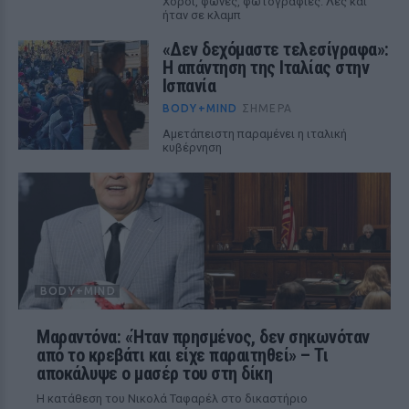
Χοροί, φωνές, φωτογραφίες: Λες και
ήταν σε κλαμπ
«Δεν δεχόμαστε τελεσίγραφα»:
Η απάντηση της Ιταλίας στην
Ισπανία
BODY+MIND
ΣΉΜΕΡΑ
Αμετάπειστη παραμένει η ιταλική
κυβέρνηση
BODY+MIND
Μαραντόνα: «Ήταν πρησμένος, δεν σηκωνόταν
από το κρεβάτι και είχε παραιτηθεί» – Τι
αποκάλυψε ο μασέρ του στη δίκη
Η κατάθεση του Νικολά Ταφαρέλ στο δικαστήριο