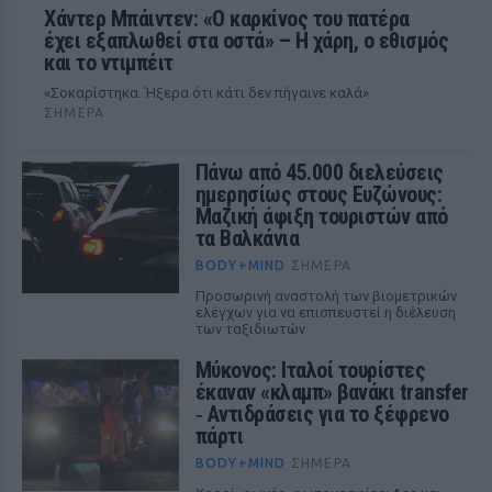
Χάντερ Μπάιντεν: «Ο καρκίνος του πατέρα
έχει εξαπλωθεί στα οστά» – Η χάρη, ο εθισμός
και το ντιμπέιτ
«Σοκαρίστηκα. Ήξερα ότι κάτι δεν πήγαινε καλά»
ΣΉΜΕΡΑ
Πάνω από 45.000 διελεύσεις
ημερησίως στους Ευζώνους:
Μαζική άφιξη τουριστών από
τα Βαλκάνια
BODY+MIND
ΣΉΜΕΡΑ
Προσωρινή αναστολή των βιομετρικών
ελέγχων για να επισπευστεί η διέλευση
των ταξιδιωτών
Μύκονος: Ιταλοί τουρίστες
έκαναν «κλαμπ» βανάκι transfer
‑ Αντιδράσεις για το ξέφρενο
πάρτι
BODY+MIND
ΣΉΜΕΡΑ