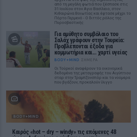
από τη μεγάλη φωτιά που ξέσπασε στις
31 Ιουλίου στον Αγιο Βασίλειο, στον
Κιθαιρώνα Βοιωτίας και έφτασε μέχρι το
Πόρτο Γερμενό - Ο διττός ρόλος της
Πυροσβεστικής
Για αμύθητο συμβόλαιο του
Σαλάχ γράφουν στην Τουρκία:
Προβλέπονται έξοδα για
κομμωτήρια και... χαρτί υγείας
BODY+MIND
ΣΉΜΕΡΑ
Οι Τούρκοί αναφέρουν τα οικονομικά
δεδομένα της μεταγραφής του Αιγύπτιου
σταρ στην Τραμπζονσπόρ και τα νούμερα
που βγάζουν, προκαλούν ίλιγγο
BODY+MIND
Καιρός «hot – dry – windy» τις επόμενες 48