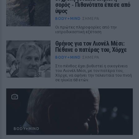
σορός ‑ Πιθανότατα έπεσε από
ύψος
BODY+MIND
ΣΉΜΕΡΑ
Οι πρώτες πληροφορίες από την
ιατροδικαστική εξέταση
Θρήνος για τον Λιονέλ Μέσι:
Πέθανε ο πατέρας του, Χόρχε
BODY+MIND
ΣΉΜΕΡΑ
Στο πένθος έχει βυθιστεί η οικογένεια
του Λιονέλ Μέσι, με τον πατέρα του,
Χόρχε, να αφήνει την τελευταία του πνοή
σε ηλικία 68 ετών.
BODY+MIND