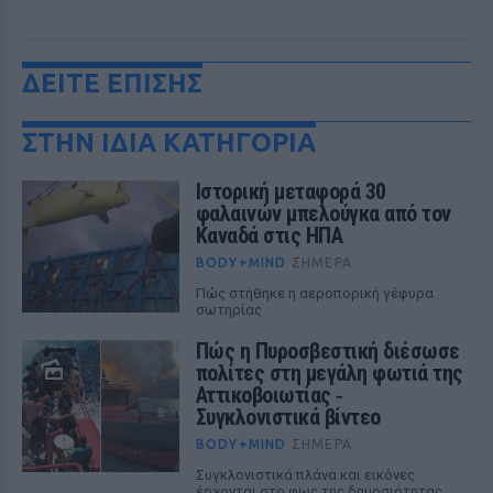
ΔΕΙΤΕ ΕΠΙΣΗΣ
ΣΤΗΝ ΙΔΙΑ ΚΑΤΗΓΟΡΙΑ
Ιστορική μεταφορά 30
φαλαινών μπελούγκα από τον
Καναδά στις ΗΠΑ
BODY+MIND
ΣΉΜΕΡΑ
Πώς στήθηκε η αεροπορική γέφυρα
σωτηρίας
Πώς η Πυροσβεστική διέσωσε
πολίτες στη μεγάλη φωτιά της
Αττικοβοιωτίας ‑
Συγκλονιστικά βίντεο
BODY+MIND
ΣΉΜΕΡΑ
Συγκλονιστικά πλάνα και εικόνες
έρχονται στο φως της δημοσιότητας