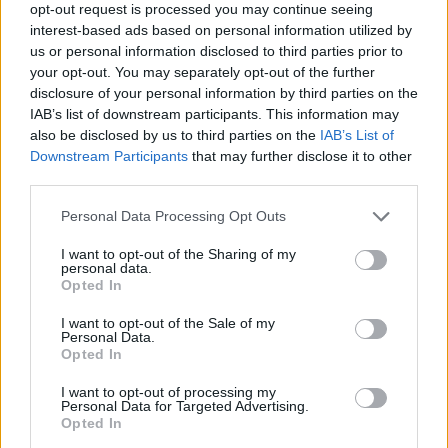
καθώς οι πνεύμονες γεμίζουν με υγρό.
opt-out request is processed you may continue seeing
interest-based ads based on personal information utilized by
Το Πνευμονικό Σύνδρομο Χανταϊού, εμφανίζεται
us or personal information disclosed to third parties prior to
συχνότερα στη Βόρεια και τη Νότια Αμερική.
your opt-out. You may separately opt-out of the further
disclosure of your personal information by third parties on the
Τα συμπτώματα του Αιμορραγικού Πυρετού με
IAB’s list of downstream participants. This information may
also be disclosed by us to third parties on the
IAB’s List of
Νεφρικό Σύνδρομο συνήθως εμφανίζονται εντός
Downstream Participants
that may further disclose it to other
μίας ή δύο εβδομάδων μετά την έκθεση.
third parties.
Ποια είναι η θεραπεία
Personal Data Processing Opt Outs
Δεν υπάρχει ειδική θεραπεία ή φάρμακο για τον
I want to opt-out of the Sharing of my
personal data.
χανταϊό, αλλά η έγκαιρη ιατρική φροντίδα μπορεί να
Opted In
αυξήσει τις πιθανότητες επιβίωσης.
I want to opt-out of the Sale of my
Personal Data.
Παρά πολλά χρόνια έρευνας, η Μισέλ Χάρκινς,
Opted In
πνευμονολόγος στο Κέντρο Επιστημών Υγείας του
I want to opt-out of processing my
Πανεπιστημίου του Νέου Μεξικού, είπε ότι πολλά
Personal Data for Targeted Advertising.
ερωτήματα παραμένουν αναπάντητα,
Opted In