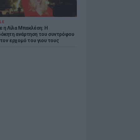
LE
ε η Λίλα Μπακλέση: Η
όκητη ανάρτηση του συντρόφου
 τον ερχομό του γιου τους