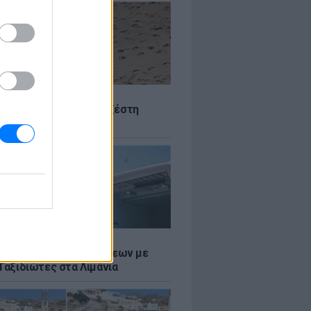
Σ
 Πού θα «χτυπήσει» η ζέστη
Σ
τος: Ρεκόρ Αναχωρήσεων με
Ταξιδιώτες στα Λιμάνια