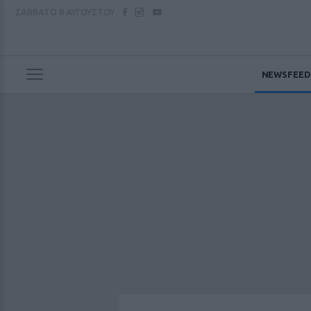
ΣΑΒΒΑΤΟ
8 ΑΥΓΟΥΣΤΟΥ
NEWSFEED