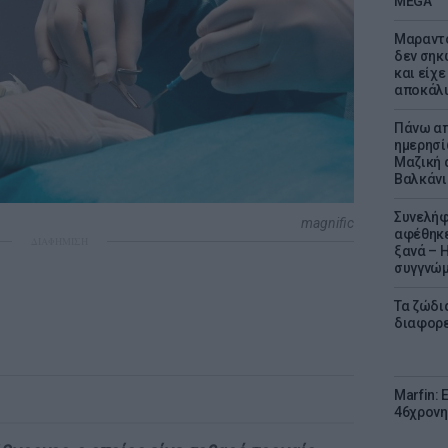
MEGA
Μαραντό
δεν σηκ
και είχε
αποκάλυ
Πάνω απ
ημερησί
Μαζική 
Βαλκάνι
Συνελήφ
magnific
αφέθηκε
ΔΙΑΦΗΜΙΣΗ
ξανά – 
συγγνώ
Τα ζώδια
διαφορ
Marfin: 
46χρονη