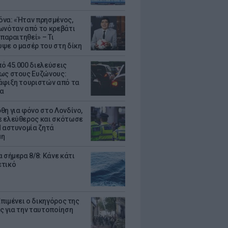
να: «Ήταν πρησμένος,
ωνόταν από το κρεβάτι
 παραιτηθεί» – Τι
ψε ο μασέρ του στη δίκη
ό 45.000 διελεύσεις
ως στους Ευζώνους:
άφιξη τουριστών από τα
α
θη για φόνο στο Λονδίνο,
 ελεύθερος και σκότωσε
Η αστυνομία ζητά
μη
 σήμερα 8/8: Κάνε κάτι
ετικό
Επιμένει ο δικηγόρος της
ς για την ταυτοποίηση