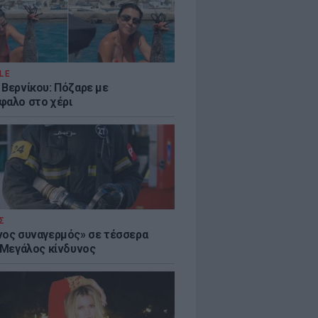
LE
 Βερνίκου: Πόζαρε με
φαλο στο χέρι
Σ
νος συναγερμός» σε τέσσερα
- Μεγάλος κίνδυνος