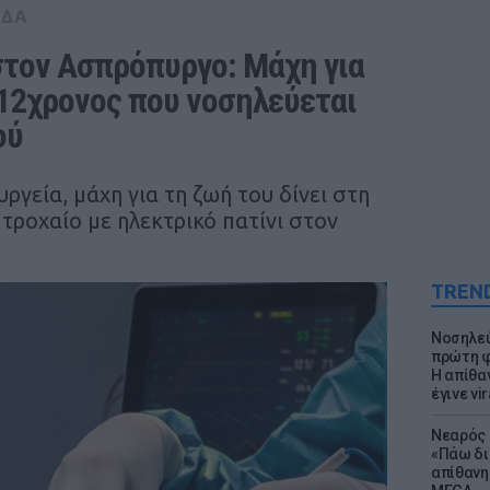
ΑΔΑ
στον Ασπρόπυργο: Μάχη για 
 12χρονος που νοσηλεύεται 
ού
γεία, μάχη για τη ζωή του δίνει στη
τροχαίο με ηλεκτρικό πατίνι στον
TREN
Νοσηλεύ
πρώτη φ
Η απίθα
έγινε vir
Νεαρός 
«Πάω δι
απίθανη