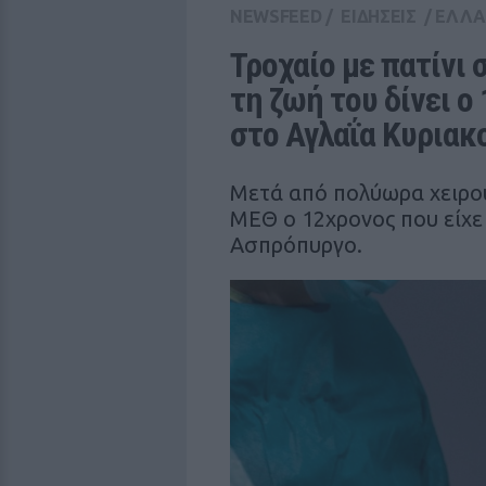
NEWSFEED
/
ΕΙΔΗΣΕΙΣ
/
ΕΛΛ
Τροχαίο με πατίνι 
τη ζωή του δίνει ο
στο Αγλαΐα Κυριακ
Μετά από πολύωρα χειρουρ
ΜΕΘ ο 12χρονος που είχε 
Ασπρόπυργο.