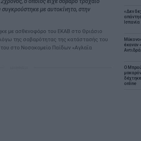
12χρονος, ο οποίος είχε σοβαρό τροχαίο
υ συγκρούστηκε με αυτοκίνητο, στην
«Δεν δε
απάντησ
Ισπανία
θηκε με ασθενοφόρο του ΕΚΑΒ στο Θριάσιο
 λόγω της σοβαρότητας της κατάστασής του
Μύκονος
έκαναν «
ή του στο Νοσοκομείο Παίδων «Αγλαΐα
Αντιδρά
Ο Μπρού
ΔΙΑΦΗΜΙΣΗ
μακαρόν
δέχτηκε
online