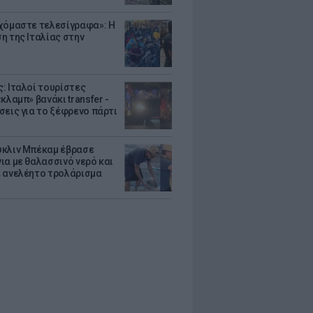
χόμαστε τελεσίγραφα»: Η
η της Ιταλίας στην
: Ιταλοί τουρίστες
κλαμπ» βανάκι transfer -
σεις για το ξέφρενο πάρτι
κλιν Μπέκαμ έβρασε
ια με θαλασσινό νερό και
 ανελέητο τρολάρισμα