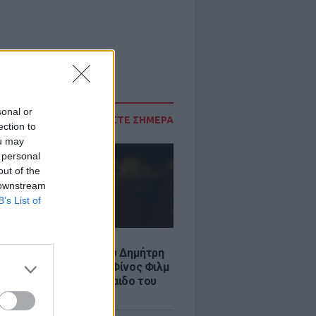
sonal or
ΔΙΑΒΑΣΤΕ ΣΗΜΕΡΑ
ection to
ou may
 personal
out of the
 downstream
B’s List of
LE
νια από τον θάνατο του Δημήτρη
χαήλ: Η ανάρτηση της Φίνος Φιλμ
 «γοητευτικό λεβεντόπαιδο του
κού σινεμά»