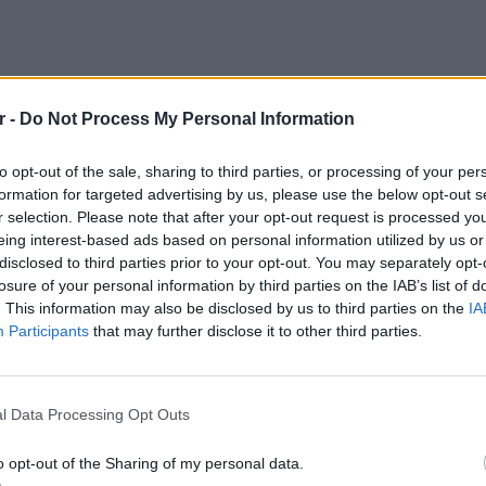
r -
Do Not Process My Personal Information
to opt-out of the sale, sharing to third parties, or processing of your per
formation for targeted advertising by us, please use the below opt-out s
r selection. Please note that after your opt-out request is processed y
eing interest-based ads based on personal information utilized by us or
disclosed to third parties prior to your opt-out. You may separately opt-
ΕΡΤ, προχώρησαν άμεσα σε πολύωρη
losure of your personal information by third parties on the IAB’s list of
μένου να αντιμετωπίσουν τις βαριές
. This information may also be disclosed by us to third parties on the
IA
 που υπέστη. Παράλληλα, διαπιστώθηκαν
Participants
that may further disclose it to other third parties.
τα στον θώρακα και στα κάτω άκρα. Μετά το
LIFESTY
θη στη ΜΕΘ, όπου παραμένει διασωληνωμένο.
22 χρό
ηρίζουν τα επόμενα 24ωρα ως εξαιρετικά
Παπαμι
l Data Processing Opt Outs
για το
είας του.
ελληνι
o opt-out of the Sharing of my personal data.
 το ατύχημα