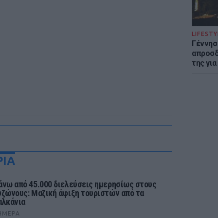
LIFESTY
Γέννησ
απροσδ
της για
ΡΙΑ
άνω από 45.000 διελεύσεις ημερησίως στους
υζώνους: Μαζική άφιξη τουριστών από τα
αλκάνια
ΉΜΕΡΑ