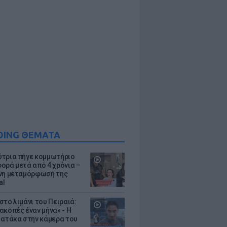
DING ΘΕΜΑΤΑ
τρια πήγε κομμωτήριο
ορά μετά από 4 χρόνια –
νη μεταμόρφωσή της
al
στο λιμάνι του Πειραιά:
ακοπές έναν μήνα» - Η
 ατάκα στην κάμερα του