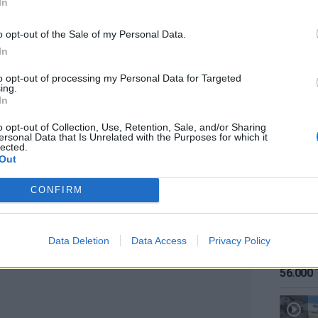
In
α σημειώθηκε λίγο μετά τις 10 το πρωί της
o opt-out of the Sale of my Personal Data.
ών Αθανασίου Τσίγκου και Θρασυβούλου.
In
ν και τα πρώτα στοιχεία της Τροχαίας, ο
to opt-out of processing my Personal Data for Targeted
ίσει κάθετα τον δρόμο με το ηλεκτρικό
ing.
ΕΙΔΗΣΕΙ
βίασε πινακίδα STOP, με αποτέλεσμα να
In
Καιρός:
χημα.
σήμερα
o opt-out of Collection, Use, Retention, Sale, and/or Sharing
ersonal Data that Is Unrelated with the Purposes for which it
lected.
Out
CONFIRM
ΔΙΑΦΗΜΙΣΗ
Data Deletion
Data Access
Privacy Policy
ΕΙΔΗΣΕΙ
Αύγουσ
56.000 