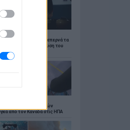
Σ
α «φωτιά»: Η βενζίνη ξεπερνά τα
 το λίτρο παρά την πτώση του
πετρελαίου διεθνώς
Σ
κή μεταφορά 30 φαλαινών
γκα από τον Καναδά στις ΗΠΑ