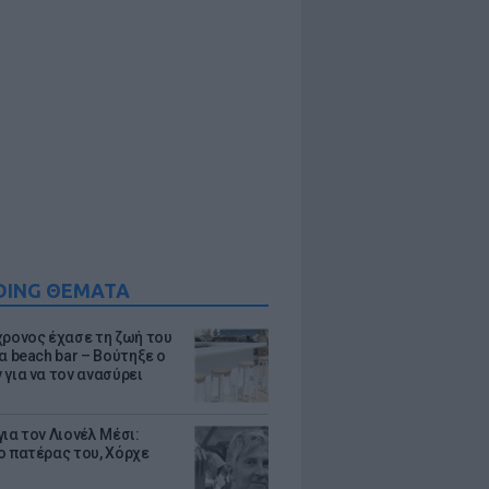
DING ΘΕΜΑΤΑ
χρονος έχασε τη ζωή του
α beach bar – Βούτηξε ο
 για να τον ανασύρει
ια τον Λιονέλ Μέσι:
ο πατέρας του, Χόρχε