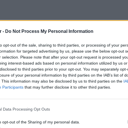
r -
Do Not Process My Personal Information
to opt-out of the sale, sharing to third parties, or processing of your per
formation for targeted advertising by us, please use the below opt-out s
r selection. Please note that after your opt-out request is processed y
eing interest-based ads based on personal information utilized by us or
ρής έντασης» επεισόδιο Ελ Νίνιο –
disclosed to third parties prior to your opt-out. You may separately opt-
losure of your personal information by third parties on the IAB’s list of
ό Μάιο έως Ιούλιο
. This information may also be disclosed by us to third parties on the
IA
Participants
that may further disclose it to other third parties.
σμιος Οργανισμός Μετεωρολογίας
ενός επεισοδίου El Niño είναι όλο και
ΕΙΔΗΣΕΙ
Ουκραν
σα του 2026, με συνέπειες για τις
οδηγείτ
l Data Processing Opt Outs
τώσεις σε παγκόσμια κλίμακα.
είναι τ
o opt-out of the Sharing of my personal data.
ικαιροποίηση στοιχείων της υπηρεσίας