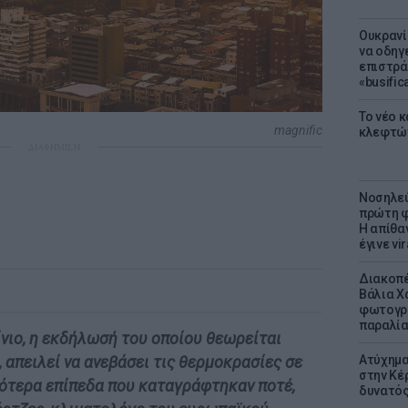
Ουκρανί
να οδηγε
επιστράτ
«busific
Το νέο 
magnific
κλεφτώ
ΔΙΑΦΗΜΙΣΗ
Νοσηλεύ
πρώτη φ
Η απίθα
έγινε vir
Διακοπέ
Βάλια Χ
φωτογρα
παραλί
ίνιο, η εκδήλωσή του οποίου θεωρείται
Ατύχημα 
 απειλεί να ανεβάσει τις θερμοκρασίες σε
στην Κέ
ότερα επίπεδα που καταγράφτηκαν ποτέ,
δυνατό