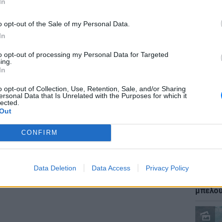
In
 σαφή μεταβολή στον Ισημερινό Ειρηνικό, «οι
άνονται με ταχύτητα, αφήνοντας να διαφανεί
o opt-out of the Sale of my Personal Data.
ο από την περίοδο από τα μέσα του Μαΐου
In
to opt-out of processing my Personal Data for Targeted
ΕΙΔΗΣΕΙ
ing.
ις επόμενους μήνες παραπέμπουν σε
Καύσιμ
In
2 ευρώ
οκρασιών υψηλότερων του κανονικού στην
αργού 
o opt-out of Collection, Use, Retention, Sale, and/or Sharing
περιοχών καθώς και τοπικές
ersonal Data that Is Unrelated with the Purposes for which it
lected.
ων βροχόπτωσης, εξηγεί ο Παγκόσμιος
Out
ε βάση τις προβλέψεις πολλών
CONFIRM
ΔΙΑΦΗΜΙΣΗ
Data Deletion
Data Access
Privacy Policy
ΕΙΔΗΣΕΙ
Ιστορι
μπελού