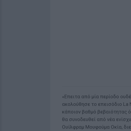
«Επειτα από μία περίοδο ουδ
ακολούθησε το επεισόδιο La N
κάποιον βαθμό βεβαιότητας ότ
θα συνοδευθεί από νέα ενίσχ
Ουίλφραμ Μουφούμα Οκία, δι