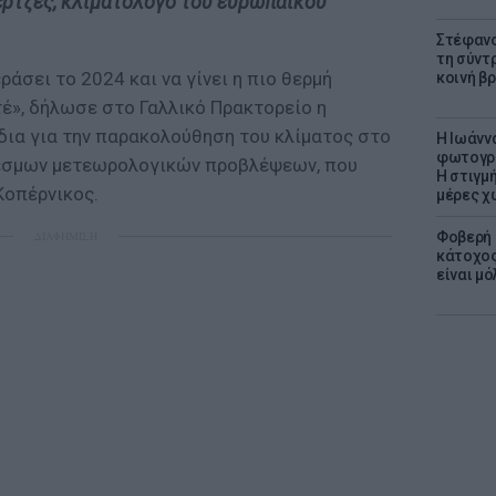
ρτζες, κλιματολόγο του ευρωπαϊκού
Στέφανο
τη σύντ
ράσει το 2024 και να γίνει η πιο θερμή
κοινή β
έ», δήλωσε στο Γαλλικό Πρακτορείο η
δια για την παρακολούθηση του κλίματος στο
H Ιωάνν
φωτογρα
εσμων μετεωρολογικών προβλέψεων, που
Η στιγμή
Κοπέρνικος.
μέρες χ
Φοβερή 
ΔΙΑΦΗΜΙΣΗ
κάτοχος
είναι μό