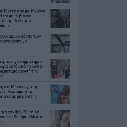
α: Βίντεο σοκ με 19χρονο
ίται με τη βία για
ευση - Τι είναι το
ation»
καλοκαιρινό κόλπο των
ν αυτοκινήτων
τρια πήγε κομμωτήριο
ορά μετά από 4 χρόνια –
νη μεταμόρφωσή της
al
ς στη Μύκονο για τη
ατζηθεοδώρου - οι
φίες με μαγιό στην
α
για τον Ιβάν Σβιτάιλο
ρκυρα: «Θα σηκωθώ πιο
ς»