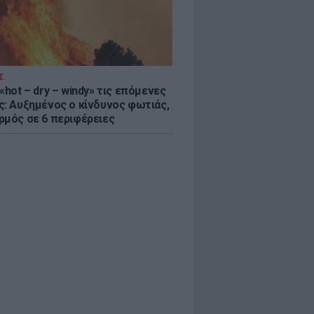
Σ
«hot – dry – windy» τις επόμενες
ς: Αυξημένος ο κίνδυνος φωτιάς,
ρμός σε 6 περιφέρειες