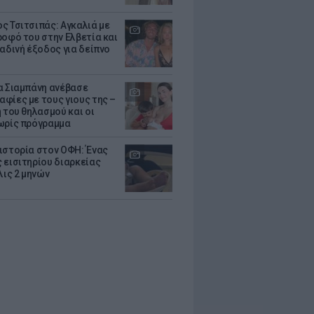
ς Τσιτσιπάς: Αγκαλιά με
ροφό του στην Ελβετία και
ραδινή έξοδος για δείπνο
α Σιαμπάνη ανέβασε
φίες με τους γιους της –
 του θηλασμού και οι
ωρίς πρόγραμμα
ιστορία στον ΟΦΗ: Ένας
 εισιτηρίου διαρκείας
λις 2 μηνών