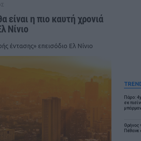
ΟΣ
α είναι η πιο καυτή χρονιά 
λ Νίνιο
ής έντασης» επεισόδιο Ελ Νίνιο
TREN
Πάρο: 4
σε πισίν
μπάρμαν
Θρήνος γ
Πέθανε 