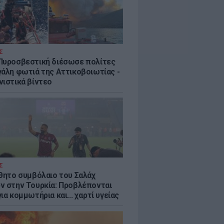
Σ
Πυροσβεστική διέσωσε πολίτες
γάλη φωτιά της Αττικοβοιωτίας -
νιστικά βίντεο
Σ
ύθητο συμβόλαιο του Σαλάχ
ν στην Τουρκία: Προβλέπονται
ια κομμωτήρια και... χαρτί υγείας