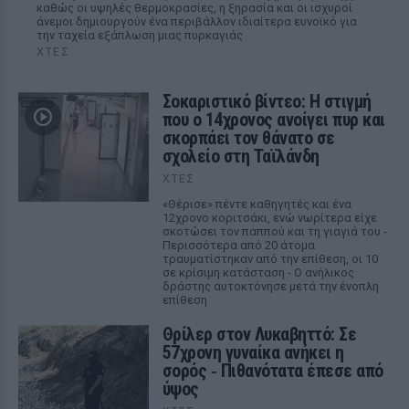
καθώς οι υψηλές θερμοκρασίες, η ξηρασία και οι ισχυροί
άνεμοι δημιουργούν ένα περιβάλλον ιδιαίτερα ευνοϊκό για
την ταχεία εξάπλωση μιας πυρκαγιάς
ΧΤΕΣ
Σοκαριστικό βίντεο: Η στιγμή
που ο 14χρονος ανοίγει πυρ και
σκορπάει τον θάνατο σε
σχολείο στη Ταϊλάνδη
ΧΤΕΣ
«Θέρισε» πέντε καθηγητές και ένα
12χρονο κοριτσάκι, ενώ νωρίτερα είχε
σκοτώσει τον παππού και τη γιαγιά του -
Περισσότερα από 20 άτομα
τραυματίστηκαν από την επίθεση, οι 10
σε κρίσιμη κατάσταση - Ο ανήλικος
δράστης αυτοκτόνησε μετά την ένοπλη
επίθεση
Θρίλερ στον Λυκαβηττό: Σε
57χρονη γυναίκα ανήκει η
σορός ‑ Πιθανότατα έπεσε από
ύψος