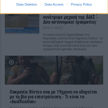
Data Deletion
Data Access
Privacy Policy
Τροχαίο στη λεωφόρο
Αθηνών‑Σουνίου: Αναστροφή ΙΧ
συνέτριψε μηχανή της ΔΙΑΣ ‑
Δύο αστυνομικοί τραυματίες
ΠΡΙΝ 9 ΏΡΕΣ
Το περιστατικό σημειώθηκε στο
Λαγονήσι, κοντά στην παραλία Πεύκο - το
ενοικιαζόμενο όχημα επέβαιναν τέσσερα
άτομα, ενώ η κατάσταση ενός εκ των
τραυματιών εμπνέει ανησυχία.
Ουκρανία: Βίντεο σοκ με 19χρονο να οδηγείται
με τη βία για επιστράτευση ‑ Τι είναι το
«busification»