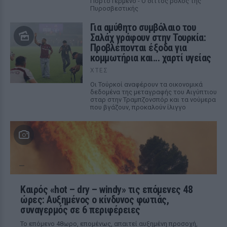
Πόρτο Γερμενό - Ο διττός ρόλος της
Πυροσβεστικής
Για αμύθητο συμβόλαιο του
Σαλάχ γράφουν στην Τουρκία:
Προβλέπονται έξοδα για
κομμωτήρια και... χαρτί υγείας
ΧΤΕΣ
Οι Τούρκοί αναφέρουν τα οικονομικά
δεδομένα της μεταγραφής του Αιγύπτιου
σταρ στην Τραμπζονσπόρ και τα νούμερα
που βγάζουν, προκαλούν ίλιγγο
Καιρός «hot – dry – windy» τις επόμενες 48
ώρες: Αυξημένος ο κίνδυνος φωτιάς,
συναγερμός σε 6 περιφέρειες
Το επόμενο 48ωρο, επομένως, απαιτεί αυξημένη προσοχή,