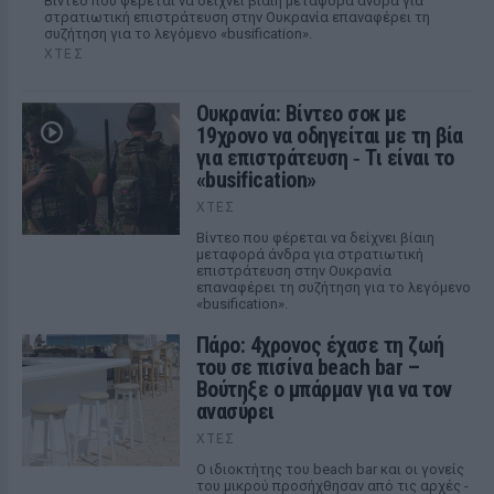
Βίντεο που φέρεται να δείχνει βίαιη μεταφορά άνδρα για
στρατιωτική επιστράτευση στην Ουκρανία επαναφέρει τη
συζήτηση για το λεγόμενο «busification».
ΧΤΕΣ
Ουκρανία: Βίντεο σοκ με
19χρονο να οδηγείται με τη βία
για επιστράτευση ‑ Τι είναι το
«busification»
ΧΤΕΣ
Βίντεο που φέρεται να δείχνει βίαιη
μεταφορά άνδρα για στρατιωτική
επιστράτευση στην Ουκρανία
επαναφέρει τη συζήτηση για το λεγόμενο
«busification».
Πάρο: 4χρονος έχασε τη ζωή
του σε πισίνα beach bar –
Βούτηξε ο μπάρμαν για να τον
ανασύρει
ΧΤΕΣ
Ο ιδιοκτήτης του beach bar και οι γονείς
του μικρού προσήχθησαν από τις αρχές -