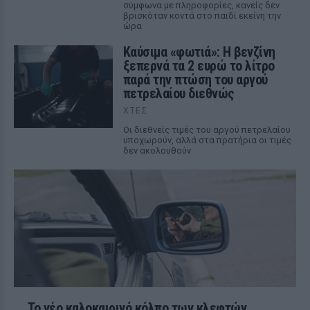
σύμφωνα με πληροφορίες, κανείς δεν
βρισκόταν κοντά στο παιδί εκείνη την
ώρα
Καύσιμα «φωτιά»: Η βενζίνη
ξεπερνά τα 2 ευρώ το λίτρο
παρά την πτώση του αργού
πετρελαίου διεθνώς
ΧΤΕΣ
Οι διεθνείς τιμές του αργού πετρελαίου
υποχωρούν, αλλά στα πρατήρια οι τιμές
δεν ακολουθούν
Το νέο καλοκαιρινό κόλπο των κλεφτών