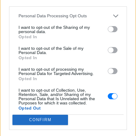
third parties.
Τουρισμός για Όλους
2026‑2027: Ποια ΑΦΜ
Personal Data Processing Opt Outs
υποβάλλουν αιτήσεις σήμερα
(9/8) – Όλα όσα πρέπει να
I want to opt-out of the Sharing of my
ξέρετε
personal data.
Opted In
ΠΡΙΝ 9 ΏΡΕΣ
Η προθεσμία υποβολής αιτήσεων λήγει
I want to opt-out of the Sale of my
στις 21 Αυγούστου 2026, με επιδότηση
Personal Data.
έως 600 ευρώ ανάλογα με την κατηγορία
Opted In
δικαιούχου και την περίοδο διαμονής.
I want to opt-out of processing my
4χρονος στην Πάρο:
Personal Data for Targeted Advertising.
Ανθρωποκτονία από αμέλεια
Opted In
στο beach bar ‑ Τι έδειξε η
έρευνα
I want to opt-out of Collection, Use,
Retention, Sale, and/or Sharing of my
Personal Data that Is Unrelated with the
ΠΡΙΝ 9 ΏΡΕΣ
Purposes for which it was collected.
Γονείς και ιδιοκτήτης του beach bar στη
Opted Out
φημισμένη παραλία της Πάρου
αντιμετωπίζουν κατηγορίες μετά τον
CONFIRM
πνιγμό του μικρού παιδιού σε πισίνα - ο
ιδιοκτήτης, δηλωμένος ως
ναυαγοσώστης, παραπέμπεται στον
εισαγγελέα