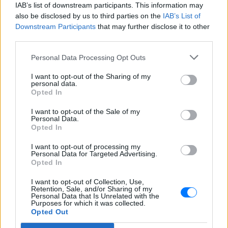
πόρτες να παραχωρήσει στην ευρωατλαντική
IAB’s list of downstream participants. This information may
also be disclosed by us to third parties on the
IAB’s List of
σύμμαχο Ουκρανία την ελληνική επικράτεια για τη
Downstream Participants
that may further disclose it to other
διεξαγωγή πολεμικών επιχειρήσεων» αναφέρει σε
third parties.
ανακοίνωσή του το γραφείο τύπου του ΚΚΕ.
Personal Data Processing Opt Outs
«Αδιανόητη πολεμική πρόκληση το πλωτό drone
I want to opt-out of the Sharing of my
που δεν πρέπει να μείνει αναπάντητη» σχολιάζει η
personal data.
Opted In
Ελληνική Λύση.
I want to opt-out of the Sale of my
«Προκύπτει μείζον ζήτημα για το αν η ελληνική
Personal Data.
Opted In
πλευρά είχε γνώση ή παρακολούθηση μιας τέτοιας
δραστηριότητας» το σχόλιο της «Νίκης».
I want to opt-out of processing my
Personal Data for Targeted Advertising.
Opted In
I want to opt-out of Collection, Use,
Retention, Sale, and/or Sharing of my
Personal Data that Is Unrelated with the
Purposes for which it was collected.
Opted Out