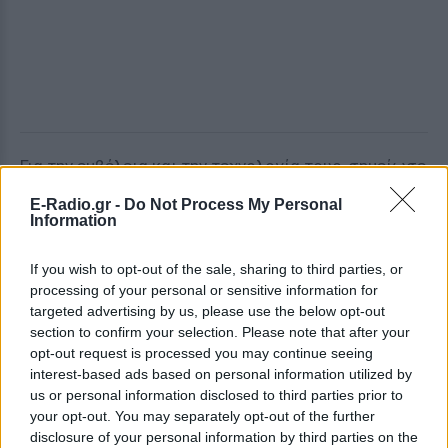
Για την εμβέλεια και την τεχνολογία τους, σημείωσε
ότι τέτοια μη επανδρωμένα σκάφη μπορούν να
E-Radio.gr -
Do Not Process My Personal
έχουν αυτονομία αρκετών ωρών και να ελέγχονται
Information
ακόμη και από πολύ μεγάλες αποστάσεις μέσω
δορυφορικών συστημάτων, παρόμοια με
If you wish to opt-out of the sale, sharing to third parties, or
processing of your personal or sensitive information for
στρατιωτικά drones που επιχειρούν σε άλλες
targeted advertising by us, please use the below opt-out
περιοχές του κόσμου.
section to confirm your selection. Please note that after your
opt-out request is processed you may continue seeing
Την ίδια στιγμή, εξηγήσεις από την κυβέρνηση
interest-based ads based on personal information utilized by
ζητούν τα κόμματα της αντιπολίτευσης.
us or personal information disclosed to third parties prior to
your opt-out. You may separately opt-out of the further
«Έχει η κυβέρνηση συμφωνήσει πίσω από κλειστές
disclosure of your personal information by third parties on the