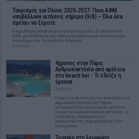
Τουρισμός για Όλους 2026‑2027: Ποια ΑΦΜ
υποβάλλουν αιτήσεις σήμερα (9/8) – Όλα όσα
πρέπει να ξέρετε
Η προθεσμία υποβολής αιτήσεων λήγει στις 21 Αυγούστου
2026, με επιδότηση έως 600 ευρώ ανάλογα με την κατηγορία
δικαιούχου και την περίοδο διαμονής.
ΣΉΜΕΡΑ
4χρονος στην Πάρο:
Ανθρωποκτονία από αμέλεια
στο beach bar ‑ Τι έδειξε η
έρευνα
ΣΉΜΕΡΑ
Γονείς και ιδιοκτήτης του beach bar στη
φημισμένη παραλία της Πάρου
αντιμετωπίζουν κατηγορίες μετά τον
πνιγμό του μικρού παιδιού σε πισίνα - ο
ιδιοκτήτης, δηλωμένος ως
ναυαγοσώστης, παραπέμπεται στον
εισαγγελέα
Τροχαίο στη λεωφόρο