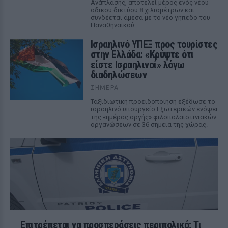
Ανάπλασης, αποτελεί μέρος ενός νέου
οδικού δικτύου 8 χιλιομέτρων και
συνδέεται άμεσα με το νέο γήπεδο του
Παναθηναϊκού.
Ισραηλινό ΥΠΕΞ προς τουρίστες
στην Ελλάδα: «Κρύψτε ότι
είστε Ισραηλινοί» λόγω
διαδηλώσεων
ΣΉΜΕΡΑ
Ταξιδιωτική προειδοποίηση εξέδωσε το
ισραηλινό υπουργείο Εξωτερικών ενόψει
της «ημέρας οργής» φιλοπαλαιστινιακών
οργανώσεων σε 36 σημεία της χώρας.
Επιτρέπεται να προσπεράσεις περιπολικό; Τι