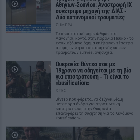
Αθηνών‑Σουνίου: Αναστροφή ΙΧ
συνέτριψε μηχανή της ΔΙΑΣ ‑
Δύο αστυνομικοί τραυματίες
ΣΉΜΕΡΑ
Το περιστατικό σημειώθηκε στο
Λαγονήσι, κοντά στην παραλία Πεύκο - το
ενοικιαζόμενο όχημα επέβαιναν τέσσερα
άτομα, ενώ η κατάσταση ενός εκ των
τραυματιών εμπνέει ανησυχία.
Ουκρανία: Βίντεο σοκ με
19χρονο να οδηγείται με τη βία
για επιστράτευση ‑ Τι είναι το
«busification»
ΧΤΕΣ
Βίντεο που φέρεται να δείχνει βίαιη
μεταφορά άνδρα για στρατιωτική
επιστράτευση στην Ουκρανία
επαναφέρει τη συζήτηση για το λεγόμενο
«busification».