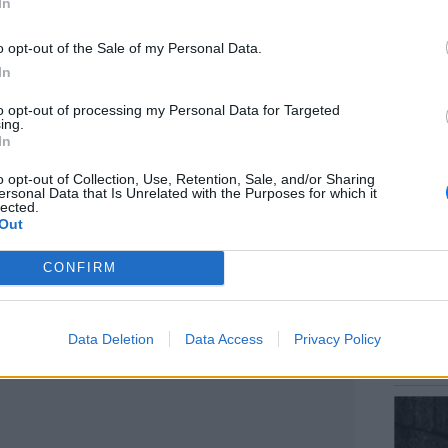
μετά από 20 χρόνια παιδιά. Οι άνθρωποι να
In
ι έμειναν εκεί και περίμεναν να ολοκληρώσει
o opt-out of the Sale of my Personal Data.
ιρετήσουν φεύγωντας από το κανάλι. Αυτό
In
ΕΙΔΗΣΕΙ
to opt-out of processing my Personal Data for Targeted
Αύγουσ
ing.
56.000 
In
o opt-out of Collection, Use, Retention, Sale, and/or Sharing
ersonal Data that Is Unrelated with the Purposes for which it
lected.
Out
ΔΙΑΦΗΜΙΣΗ
CONFIRM
ΕΙΔΗΣΕΙ
Σητεία
Data Deletion
Data Access
Privacy Policy
– Σε επ
πυρκαγ