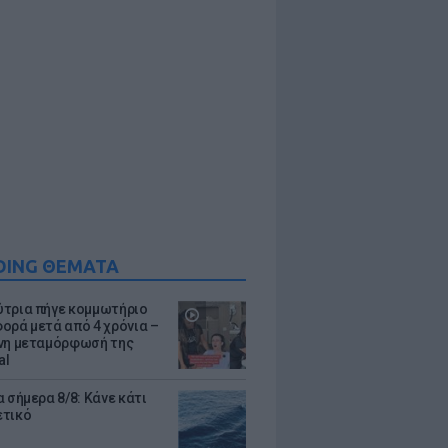
DING ΘΕΜΑΤΑ
τρια πήγε κομμωτήριο
ορά μετά από 4 χρόνια –
νη μεταμόρφωσή της
al
 σήμερα 8/8: Κάνε κάτι
ετικό