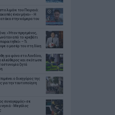
στο λιμάνι του Πειραιά:
ακοπές έναν μήνα» - Η
 ατάκα στην κάμερα του
να: «Ήταν πρησμένος,
ωνόταν από το κρεβάτι
 παραιτηθεί» – Τι
ψε ο μασέρ του στη δίκη
θη για φόνο στο Λονδίνο,
 ελεύθερος και σκότωσε
Η αστυνομία ζητά
μη
Επιμένει ο δικηγόρος της
ς για την ταυτοποίηση
ος συναγερμός» σε
 νησιά - Μεγάλος
ς