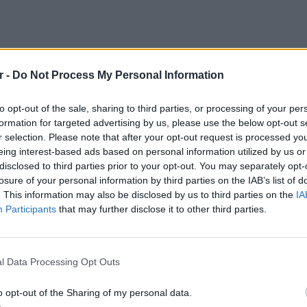
r -
Do Not Process My Personal Information
to opt-out of the sale, sharing to third parties, or processing of your per
formation for targeted advertising by us, please use the below opt-out s
r selection. Please note that after your opt-out request is processed y
eing interest-based ads based on personal information utilized by us or
disclosed to third parties prior to your opt-out. You may separately opt-
losure of your personal information by third parties on the IAB’s list of
ν αποχαιρετισμό της Σίας Κοσιώνη, η
. This information may also be disclosed by us to third parties on the
IA
συνέχεια πως ήταν εξαιρετική: «Εντάξει και
Participants
that may further disclose it to other third parties.
Κοσιώνη. Βρήκα εξαιρετικό τον τρόπο που το
ΕΙΔΗΣΕΙ
α σε ένα πλαίσιο που είναι πολύ αυστηρό,
Καιρός:
 να βγεις από αυτό. Κι όμως το έκανε,
σήμερα
l Data Processing Opt Outs
ο της, το έκανε. Παρόλα αυτά είδαμε τη
ύσαμε τη συγκίνηση στη φωνή της, το
o opt-out of the Sharing of my personal data.