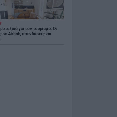
Σ
ροταξικό για τον τουρισμό: Οι
 σε Airbnb, επενδύσεις και
η