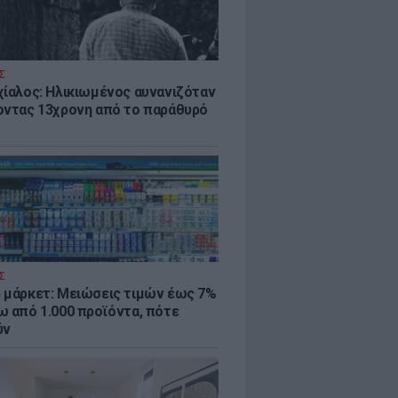
Σ
χίαλος: Ηλικιωμένος αυνανιζόταν
οντας 13χρονη από το παράθυρό
Σ
 μάρκετ: Μειώσεις τιμών έως 7%
ω από 1.000 προϊόντα, πότε
ύν