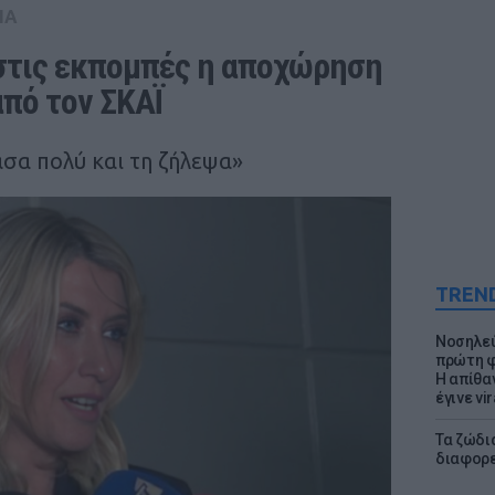
IA
τις εκπομπές η αποχώρηση 
από τον ΣΚΑΪ
σα πολύ και τη ζήλεψα»
TREN
Νοσηλεύ
πρώτη φ
Η απίθα
έγινε vir
Τα ζώδια
διαφορ