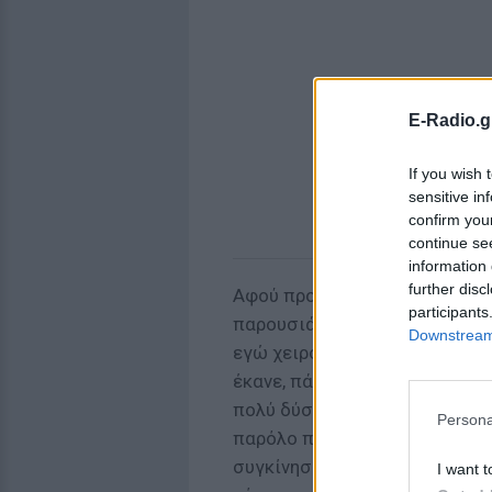
E-Radio.g
If you wish 
sensitive in
confirm you
continue se
information 
further disc
Αφού προβλήθηκε βίντεο με το
participants
παρουσιάστρια πρόσθεσε στη 
Downstream 
εγώ χειροκροτώ όρθια τη Σία 
έκανε, πάρα πολύ αληθινό μέσ
πολύ δύσκολα σου επιτρέπεται
Persona
παρόλο που ήταν μέσα στο ρόλ
συγκίνηση στα μάτια της. Ακο
I want t