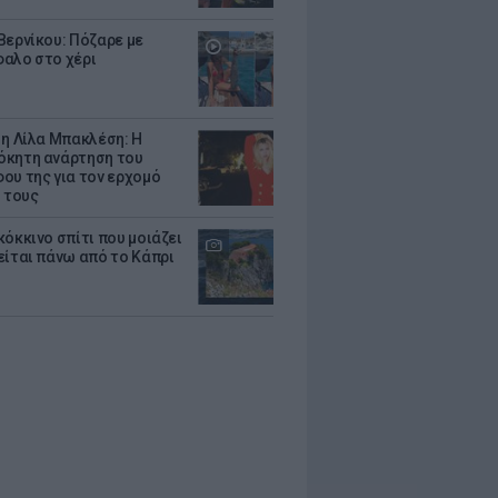
Βερνίκου: Πόζαρε με
αλο στο χέρι
 η Λίλα Μπακλέση: Η
κητη ανάρτηση του
ου της για τον ερχομό
υ τους
κόκκινο σπίτι που μοιάζει
είται πάνω από το Κάπρι