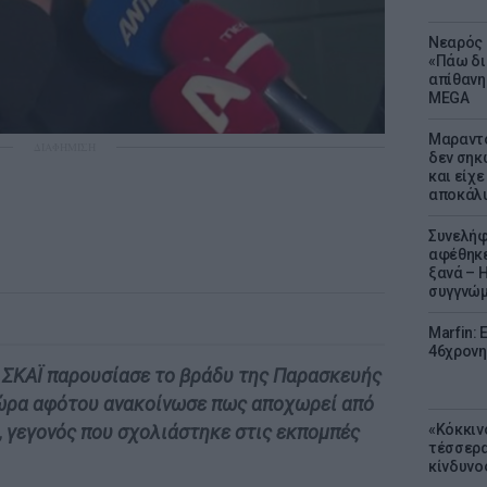
Νεαρός 
«Πάω δι
απίθανη
MEGA
Μαραντό
ΔΙΑΦΗΜΙΣΗ
δεν σηκ
και είχε
αποκάλυ
Συνελήφ
αφέθηκε
ξανά – 
συγγνώ
Marfin: 
46χρονη
ν ΣΚΑΪ παρουσίασε το βράδυ της Παρασκευής
η ώρα αφότου ανακοίνωσε πως αποχωρεί από
«Κόκκιν
α, γεγονός που σχολιάστηκε στις εκπομπές
τέσσερα
κίνδυνο