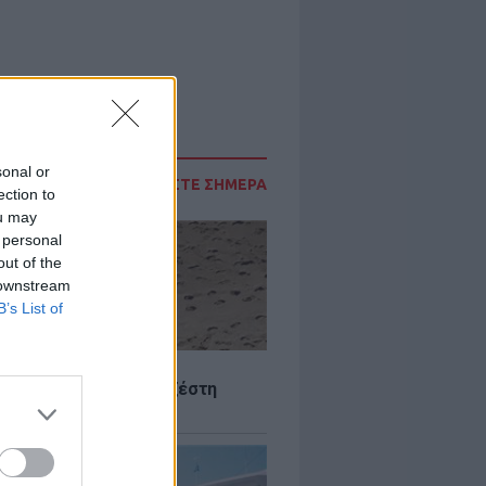
sonal or
ΔΙΑΒΑΣΤΕ ΣΗΜΕΡΑ
ection to
ou may
 personal
out of the
 downstream
B’s List of
Σ
 Πού θα «χτυπήσει» η ζέστη