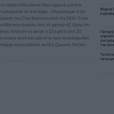
σσυ Χρηστίδου έκανε λόγο αρχικά για ένα
Μαρίνα 
εν μπορούσε να πιστέψει: «Πηγαίνουμε στην
λαγοκέφ
ώρηση της Σίας Κοσιώνη από τον ΣΚΑΪ. Όταν
φισβήτησα παρόλο που το ρεπορτάζ ξέρω ότι
είναι δυνατόν να φύγει η Σία μετά από 20
Γέννησε
απροσδό
βα έπεσε αυτό και μάλιστα πριν ολοκληρωθεί
συντρόφ
 υπήρχε καιρό μάλλον αυτή η ζύμωση. Καζάνι
του γιο
Το κατα
να αιωρ
ΔΙΑΦΗΜΙΣΗ