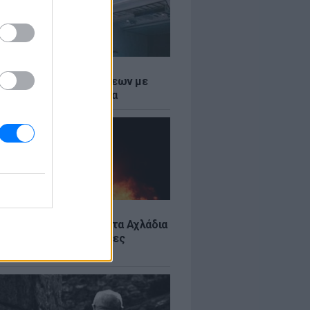
Σ
τος: Ρεκόρ Αναχωρήσεων με
Ταξιδιώτες στα Λιμάνια
Σ
: Υπό έλεγχο η φωτιά στα Αχλάδια
ιφυλακή η Κρήτη για νέες
ιές