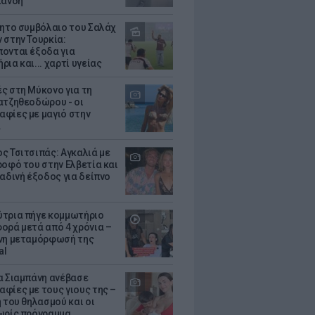
λάνδη
θητο συμβόλαιο του Σαλάχ
 στην Τουρκία:
ονται έξοδα για
ια και... χαρτί υγείας
ς στη Μύκονο για τη
ατζηθεοδώρου - οι
φίες με μαγιό στην
α
ς Τσιτσιπάς: Αγκαλιά με
ροφό του στην Ελβετία και
ραδινή έξοδος για δείπνο
τρια πήγε κομμωτήριο
ορά μετά από 4 χρόνια –
νη μεταμόρφωσή της
al
α Σιαμπάνη ανέβασε
φίες με τους γιους της –
 του θηλασμού και οι
ωρίς πρόγραμμα