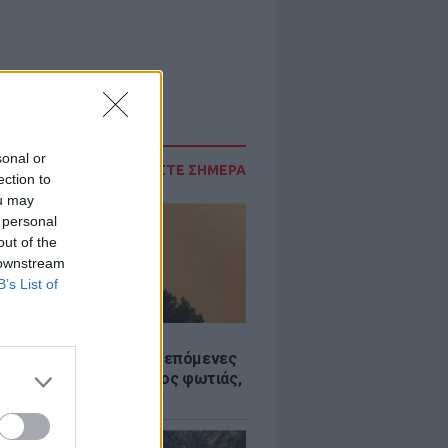
sonal or
ΔΙΑΒΑΣΤΕ ΣΗΜΕΡΑ
ection to
ou may
 personal
out of the
 downstream
B’s List of
Σ
«hot – dry – windy» τις επόμενες
ς: Αυξημένος ο κίνδυνος φωτιάς,
ρμός σε 6 περιφέρειες