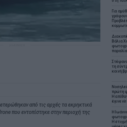
στη Ταϊ
Για αμύ
γράφουν
Προβλέπ
κομμωτήρ
Διακοπέ
Βάλια Χ
ΔΙΑΦΗΜΙΣΗ
φωτογρα
παραλί
Στέφανο
τη σύντ
κοινή β
Νοσηλεύ
πρώτη φ
Η απίθα
έγινε vir
ετερώθηκαν από τις αρχές τα εκρηκτικά
rone που εντοπίστηκε στην περιοχή της
H Ιωάνν
φωτογρα
Η στιγμή
μέρες χ