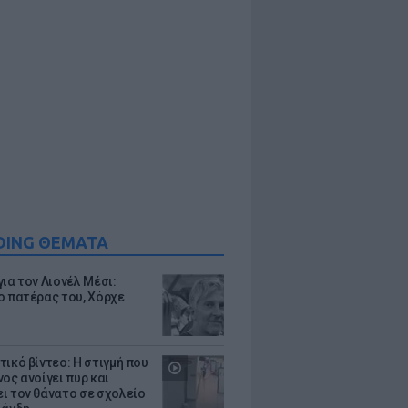
DING ΘΕΜΑΤΑ
ια τον Λιονέλ Μέσι:
ο πατέρας του, Χόρχε
τικό βίντεο: Η στιγμή που
ος ανοίγει πυρ και
ι τον θάνατο σε σχολείο