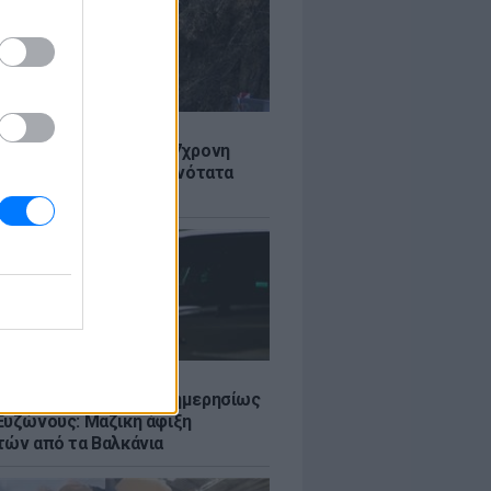
Σ
 στον Λυκαβηττό: Σε 57χρονη
 ανήκει η σορός - Πιθανότατα
από ύψος
Σ
πό 45.000 διελεύσεις ημερησίως
Ευζώνους: Μαζική άφιξη
τών από τα Βαλκάνια