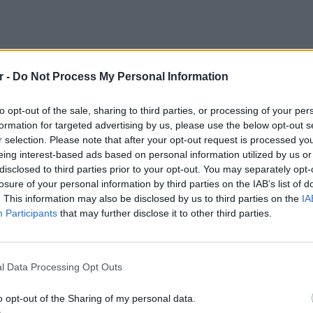
r -
Do Not Process My Personal Information
to opt-out of the sale, sharing to third parties, or processing of your per
 δύο ψαράδες στη θαλάσσια περιοχή της
formation for targeted advertising by us, please use the below opt-out s
εσα το Λιμεναρχείο Λευκάδας και το Νυδρί.
r selection. Please note that after your opt-out request is processed y
λιμάνι της περιοχής, πριν μεταφερθεί για
eing interest-based ads based on personal information utilized by us or
ιάλι Αστακού.
disclosed to third parties prior to your opt-out. You may separately opt-
losure of your personal information by third parties on the IAB’s list of
ο πώς βρέθηκε στη χώρα μας
. This information may also be disclosed by us to third parties on the
IA
Participants
that may further disclose it to other third parties.
ς ιδιαίτερα σοβαρή και να εξετάζεται με
ιδικές υπηρεσίες και στρατιωτικά κλιμάκια.
ΕΙΔΗΣΕΙ
Καιρός 
48 ώρε
έρευνα έχει αναλάβει και η Διοίκηση
l Data Processing Opt Outs
συναγε
ώς τα τεχνικά χαρακτηριστικά του drone
o opt-out of the Sharing of my personal data.
έρεται να έφερε προκαλούν έντονο