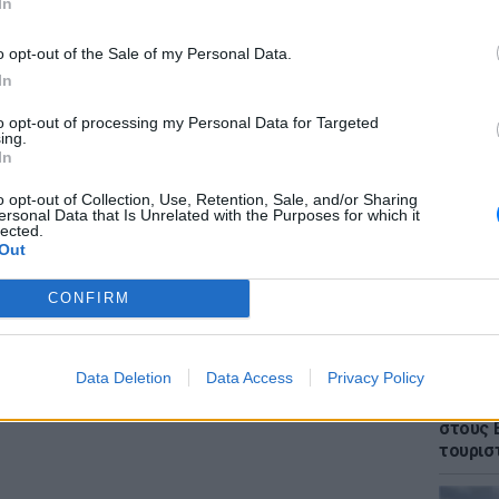
In
 πρώτα στοιχεία δείχνουν ότι το μη
ροκροτητές και εκρηκτικά, γεγονός που το
o opt-out of the Sale of my Personal Data.
οιμο για επίθεση.
In
ΔΙΑΦΗΜΙΣΗ
to opt-out of processing my Personal Data for Targeted
ΕΙΔΗΣΕΙ
ing.
Θρίλερ
In
γυναίκα
έπεσε 
o opt-out of Collection, Use, Retention, Sale, and/or Sharing
ersonal Data that Is Unrelated with the Purposes for which it
lected.
Out
CONFIRM
Data Deletion
Data Access
Privacy Policy
ΕΙΔΗΣΕΙ
Πάνω α
στους 
τουρισ