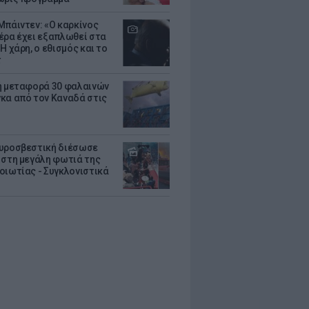
Μπάιντεν: «Ο καρκίνος
έρα έχει εξαπλωθεί στα
Η χάρη, ο εθισμός και το
τ
ή μεταφορά 30 φαλαινών
κα από τον Καναδά στις
υροσβεστική διέσωσε
 στη μεγάλη φωτιά της
οιωτίας - Συγκλονιστικά