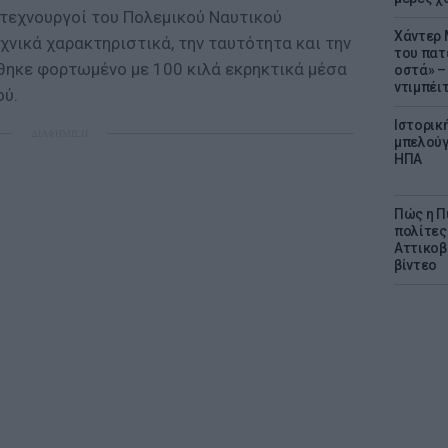
οτεχνουργοί του Πολεμικού Ναυτικού
Χάντερ 
χνικά χαρακτηριστικά, την ταυτότητα και την
του πατ
θηκε φορτωμένο με 100 κιλά εκρηκτικά μέσα
οστά» – 
ντιμπέι
ού.
Ιστορικ
ΔΙΑΦΗΜΙΣΗ
μπελούγ
ΗΠΑ
Πώς η Π
πολίτες
Αττικοβ
βίντεο