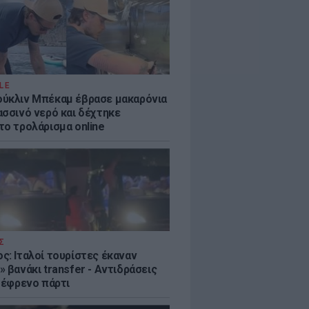
LE
ύκλιν Μπέκαμ έβρασε μακαρόνια
ασσινό νερό και δέχτηκε
το τρολάρισμα online
Σ
ς: Ιταλοί τουρίστες έκαναν
 βανάκι transfer - Αντιδράσεις
 ξέφρενο πάρτι