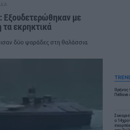
ΑΔΑ
: Εξουδετερώθηκαν με 
 τα εκρηκτικά
πισαν δύο ψαράδες στη θαλάσσια
TREN
Θρήνος γ
Πέθανε 
Σοκαρισ
ο 14χρον
σκορπάε