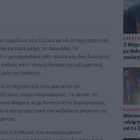
LIFESTY
 οι αρμόδιοι εξετάζουν με ιδιαίτερη προσοχή
Ο Μπρο
one έφτασε μέχρι τη Λευκάδα. Το
με θαλ
ότι μεταφέρθηκε από πλοίο και δεν διέσχισε
ανελέη
 καθώς κάτι τέτοιο θεωρείται εξαιρετικά
ιγμής εκτιμήσεις.
και η τεχνολογία που φαίνεται να
τις έως τώρα πληροφορίες, το drone, το
νικό Magura, είχε δυνατότητα δορυφορικής
ΕΙΔΗΣΕΙ
νώ η επιχειρησιακή του εμβέλεια φέρεται να
Μύκονο
όμετρα.
«κλαμπ»
για το
ότι η ανάλυση του συγκεκριμένου