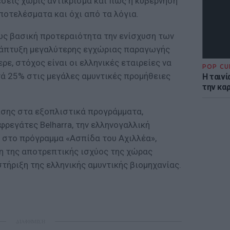
έσεις χωρίς αντίκρισμα και πως η κυβέρνηση
αποτελέσματα και όχι από τα λόγια.
 ως βασική προτεραιότητα την ενίσχυση των
νάπτυξη μεγαλύτερης εγχώριας παραγωγής
ρε, στόχος είναι οι ελληνικές εταιρείες να
POP CU
ά 25% στις μεγάλες αμυντικές προμήθειες
Η ταιν
την καρ
σης στα εξοπλιστικά προγράμματα,
φρεγάτες Belharra, την ελληνογαλλική
ι στο πρόγραμμα «Ασπίδα του Αχιλλέα»,
ση της αποτρεπτικής ισχύος της χώρας
στήριξη της ελληνικής αμυντικής βιομηχανίας.
ΔΙΑΦΗΜΙΣΗ