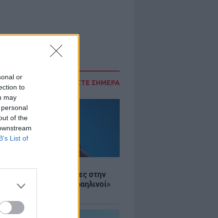
sonal or
ΔΙΑΒΑΣΤΕ ΣΗΜΕΡΑ
ection to
ou may
 personal
out of the
 downstream
B’s List of
Σ
ινό ΥΠΕΞ προς τουρίστες στην
 «Κρύψτε ότι είστε Ισραηλινοί»
διαδηλώσεων