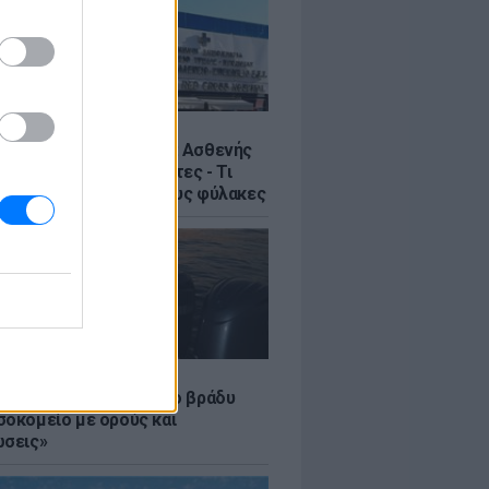
Σ
η στον Ερυθρό Σταυρό: Ασθενής
ε νοσηλεύτρια σε πόρτες - Τι
έλλει η ΠΟΕΔΗΝ για τους φύλακες
LE
 Τούνη: «Έβγαλα όλο το βράδυ
σοκομείο με ορούς και
ώσεις»