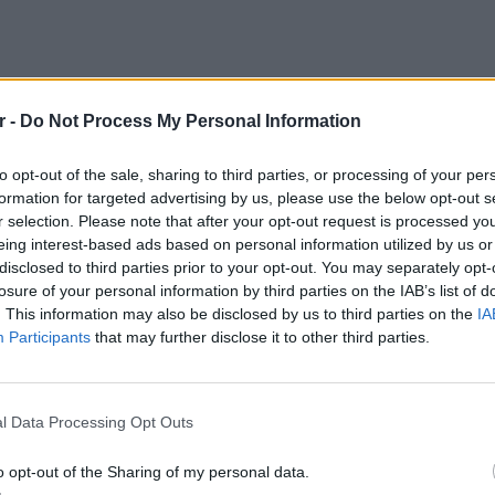
r -
Do Not Process My Personal Information
to opt-out of the sale, sharing to third parties, or processing of your per
formation for targeted advertising by us, please use the below opt-out s
r selection. Please note that after your opt-out request is processed y
eing interest-based ads based on personal information utilized by us or
disclosed to third parties prior to your opt-out. You may separately opt-
losure of your personal information by third parties on the IAB’s list of
. This information may also be disclosed by us to third parties on the
IA
αι την οικονομική πίεση στα νοικοκυριά,
Participants
that may further disclose it to other third parties.
καταβάλλει κάθε δυνατή προσπάθεια για τη
ΕΙΔΗΣΕΙ
νειας, ξεκαθαρίζοντας ωστόσο ότι «δεν θα
Ισραηλ
Ελλάδα:
πορούν να γίνουν». Παράλληλα, άφησε
l Data Processing Opt Outs
λόγω 
ση λέγοντας πως «όταν ορισμένοι
o opt-out of the Sharing of my personal data.
 καταστροφικό 2015, η ΝΔ σχεδιάζει το