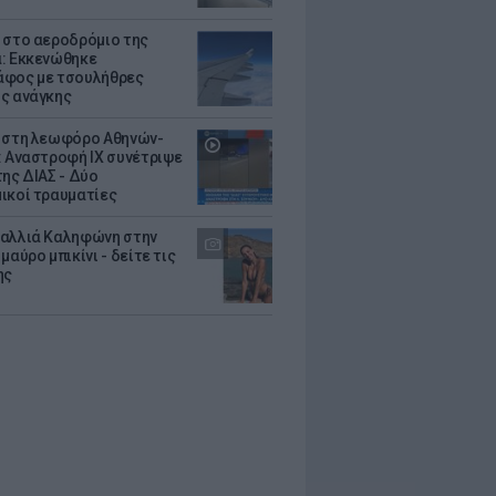
 στο αεροδρόμιο της
: Εκκενώθηκε
φος με τσουλήθρες
ς ανάγκης
 στη λεωφόρο Αθηνών-
: Αναστροφή ΙΧ συνέτριψε
της ΔΙΑΣ - Δύο
ικοί τραυματίες
αλλιά Καληφώνη στην
μαύρο μπικίνι - δείτε τις
ης