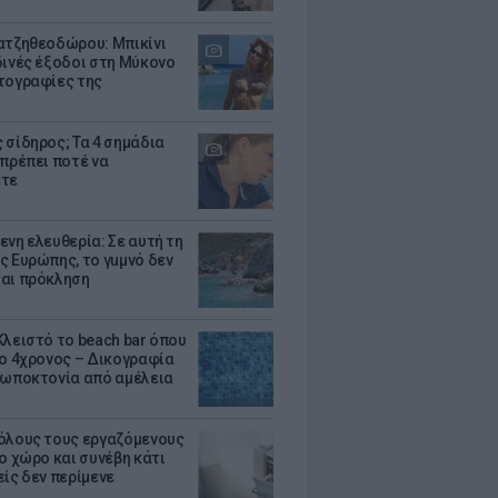
ατζηθεοδώρου: Μπικίνι
δινές έξοδοι στη Μύκονο
τογραφίες της
 σίδηρος; Τα 4 σημάδια
 πρέπει ποτέ να
ετε
ενη ελευθερία: Σε αυτή τη
ς Ευρώπης, το γuμνό δεν
αι πρόκληση
Κλειστό το beach bar όπου
 ο 4χρονος – Δικογραφία
ρωποκτονία από αμέλεια
όλους τους εργαζόμενους
ο χώρο και συνέβη κάτι
είς δεν περίμενε