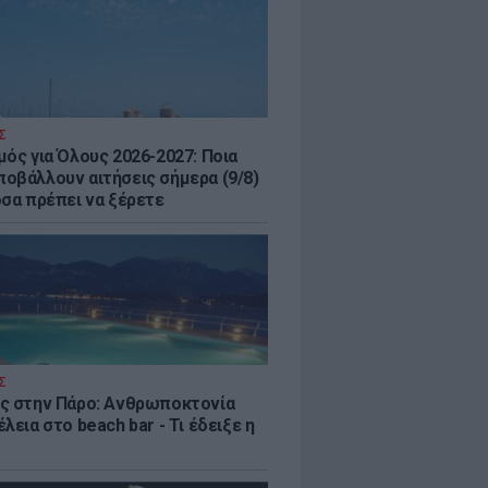
Σ
μός για Όλους 2026-2027: Ποια
οβάλλουν αιτήσεις σήμερα (9/8)
όσα πρέπει να ξέρετε
Σ
ς στην Πάρο: Ανθρωποκτονία
λεια στο beach bar - Τι έδειξε η