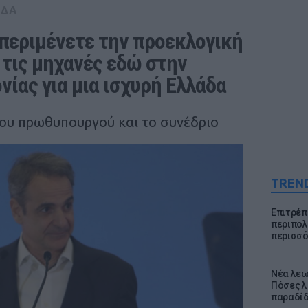
ΑΔΑ
εριμένετε την προεκλογική 
τις μηχανές εδώ στην 
νίας για μια ισχυρή Ελλάδα
ου πρωθυπουργού και το συνέδριο
TREN
Επιτρέπ
περιπολι
περισσό
Νέα λεω
Πόσες λ
παραδίδ