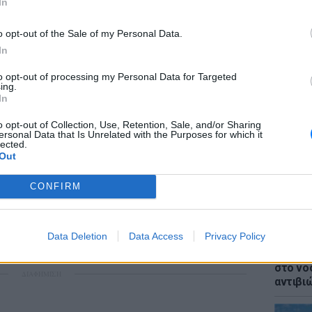
In
o opt-out of the Sale of my Personal Data.
ε ότι συνεχίζεται κανονικά η επέκταση του
In
χαρακτήρισε «σύμβολο κυριαρχίας»,
 χρειάζεται καμία άδεια για να φυλάξει το
to opt-out of processing my Personal Data for Targeted
ΕΙΔΗΣΕΙ
ing.
αναφέρθηκε επίσης στις αναφορές περί
Επίθεσ
In
γο για fake news και υποστηρίζοντας ότι η
χτύπησ
καταγγ
o opt-out of Collection, Use, Retention, Sale, and/or Sharing
επιστρέψει «σε εποχές όπου οι θάλασσες δεν
ersonal Data that Is Unrelated with the Purposes for which it
τιάχνονταν Μόριες και Ειδομένες». Όπως
lected.
Out
γίνει ξέφραγο αμπέλι».
CONFIRM
ία, ο Κυριάκος Μητσοτάκης δήλωσε ότι τα
ερα νερά με σεβασμό στο Διεθνές Δίκαιο,
 πάντα γαλάζια και ειρηνικά, στα χρώματα
Data Deletion
Data Access
Privacy Policy
LIFESTY
ικών δικαιωμάτων μας».
Ιωάννα
στο νο
ΔΙΑΦΗΜΙΣΗ
αντιβι