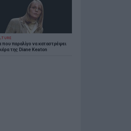
LTURE
ία που παραλίγο να καταστρέψει
ιέρα της Diane Keaton