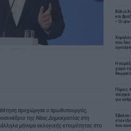
Βάλια Χ
και βρα
– Οι φω
Χαμηλός
που δεν
αγνοήσ
ΔΙΑΦΗΜΙΣΗ
Η παράξ
χώρα τη
θεωρείτ
Πάρος: 
πνίγηκε
για ανθ
ποθέτηση προχώρησε ο πρωθυπουργός,
Έβαλαν 
οσυνέδριο της Νέας Δημοκρατίας στη
στον ίδι
ράλληλα μήνυμα εκλογικής ετοιμότητας στο
που καν