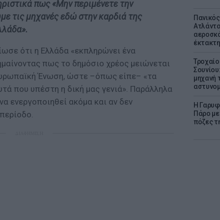
ριστικά πως «Μην περιμένετε την
με τις μηχανές εδώ στην καρδιά της
Πανικός
Ατλάντα
λλάδα».
αεροσκά
έκτακτη
ωσε ότι η Ελλάδα «εκπληρώνει ένα
Τροχαίο
ημαίνοντας πως το δημόσιο χρέος μειώνεται
Σουνίου
Ευρωπαϊκή Ένωση, ώστε –όπως είπε– «τα
μηχανή 
αστυνομ
υτά που υπέστη η δική μας γενιά». Παράλληλα
να ενεργοποιηθεί ακόμα και αν δεν
Η Γαρυφ
Πάρο με 
περίοδο.
πόζες τ
ΔΙΑΦΗΜΙΣΗ