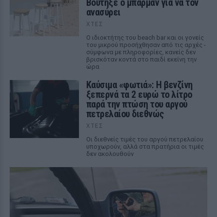
Βούτηξε ο μπάρμαν για να τον
ανασύρει
ΧΤΕΣ
Ο ιδιοκτήτης του beach bar και οι γονείς
του μικρού προσήχθησαν από τις αρχές -
σύμφωνα με πληροφορίες, κανείς δεν
βρισκόταν κοντά στο παιδί εκείνη την
ώρα
Καύσιμα «φωτιά»: Η βενζίνη
ξεπερνά τα 2 ευρώ το λίτρο
παρά την πτώση του αργού
πετρελαίου διεθνώς
ΧΤΕΣ
Οι διεθνείς τιμές του αργού πετρελαίου
υποχωρούν, αλλά στα πρατήρια οι τιμές
δεν ακολουθούν