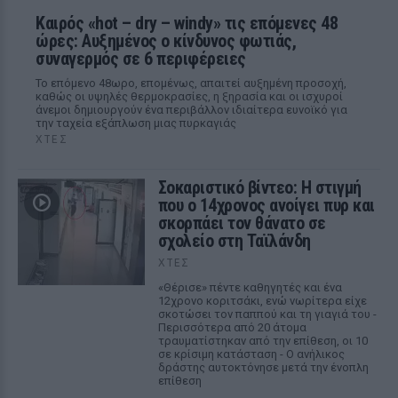
Καιρός «hot – dry – windy» τις επόμενες 48
ώρες: Αυξημένος ο κίνδυνος φωτιάς,
συναγερμός σε 6 περιφέρειες
Το επόμενο 48ωρο, επομένως, απαιτεί αυξημένη προσοχή,
καθώς οι υψηλές θερμοκρασίες, η ξηρασία και οι ισχυροί
άνεμοι δημιουργούν ένα περιβάλλον ιδιαίτερα ευνοϊκό για
την ταχεία εξάπλωση μιας πυρκαγιάς
ΧΤΕΣ
Σοκαριστικό βίντεο: Η στιγμή
που ο 14χρονος ανοίγει πυρ και
σκορπάει τον θάνατο σε
σχολείο στη Ταϊλάνδη
ΧΤΕΣ
«Θέρισε» πέντε καθηγητές και ένα
12χρονο κοριτσάκι, ενώ νωρίτερα είχε
σκοτώσει τον παππού και τη γιαγιά του -
Περισσότερα από 20 άτομα
τραυματίστηκαν από την επίθεση, οι 10
σε κρίσιμη κατάσταση - Ο ανήλικος
δράστης αυτοκτόνησε μετά την ένοπλη
επίθεση