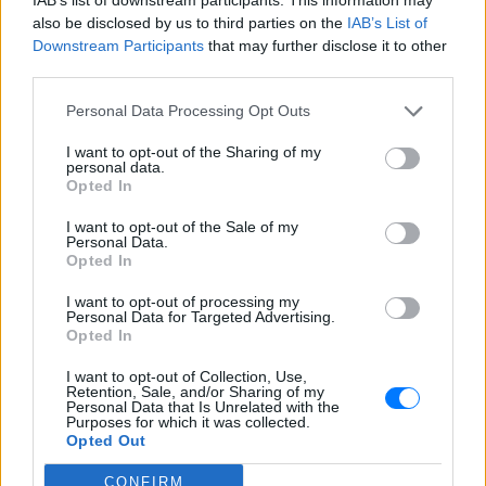
ΔΕΙΤΕ ΕΠΙΣΗΣ
also be disclosed by us to third parties on the
IAB’s List of
Downstream Participants
that may further disclose it to other
third parties.
ΣΤΗΝ ΙΔΙΑ ΚΑΤΗΓΟΡΙΑ
Personal Data Processing Opt Outs
Τουρισμός για Όλους
I want to opt-out of the Sharing of my
2026‑2027: Ποια ΑΦΜ
personal data.
υποβάλλουν αιτήσεις σήμερα
Opted In
(9/8) – Όλα όσα πρέπει να
ξέρετε
I want to opt-out of the Sale of my
Personal Data.
ΠΡΙΝ 10 ΏΡΕΣ
Opted In
Η προθεσμία υποβολής αιτήσεων λήγει
στις 21 Αυγούστου 2026, με επιδότηση
I want to opt-out of processing my
έως 600 ευρώ ανάλογα με την κατηγορία
Personal Data for Targeted Advertising.
δικαιούχου και την περίοδο διαμονής.
Opted In
4χρονος στην Πάρο:
I want to opt-out of Collection, Use,
Ανθρωποκτονία από αμέλεια
Retention, Sale, and/or Sharing of my
Personal Data that Is Unrelated with the
στο beach bar ‑ Τι έδειξε η
Purposes for which it was collected.
έρευνα
Opted Out
ΠΡΙΝ 10 ΏΡΕΣ
CONFIRM