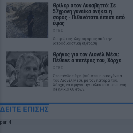
Θρίλερ στον Λυκαβηττό: Σε
57χρονη γυναίκα ανήκει η
σορός ‑ Πιθανότατα έπεσε από
ύψος
ΧΤΕΣ
Οι πρώτες πληροφορίες από την
ιατροδικαστική εξέταση
Θρήνος για τον Λιονέλ Μέσι:
Πέθανε ο πατέρας του, Χόρχε
ΧΤΕΣ
Στο πένθος έχει βυθιστεί η οικογένεια
του Λιονέλ Μέσι, με τον πατέρα του,
Χόρχε, να αφήνει την τελευταία του πνοή
σε ηλικία 68 ετών.
ΔΕΙΤΕ ΕΠΙΣΗΣ
par: 4