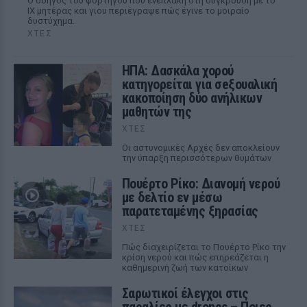
Ο οδηγός του φορτηγού που ενεπλάκη στη σύγκρουση με το
ΙΧ μητέρας και γιου περιέγραψε πώς έγινε το μοιραίο
δυστύχημα.
ΧΤΕΣ
ΗΠΑ: Δασκάλα χορού
κατηγορείται για σeξουαλική
κακοποίηση δύο ανήλικων
μαθητών της
ΧΤΕΣ
Οι αστυνομικές Αρχές δεν αποκλείουν
την ύπαρξη περισσότερων θυμάτων
Πουέρτο Ρίκο: Διανομή νερού
με δελτίο εν μέσω
παρατεταμένης ξηρασίας
ΧΤΕΣ
Πώς διαχειρίζεται το Πουέρτο Ρίκο την
κρίση νερού και πώς επηρεάζεται η
καθημερινή ζωή των κατοίκων
Σαρωτικοί έλεγχοι στις