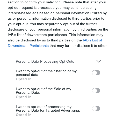
section to confirm your selection. Please note that after your
opt-out request is processed you may continue seeing
interest-based ads based on personal information utilized by
us or personal information disclosed to third parties prior to
your opt-out. You may separately opt-out of the further
disclosure of your personal information by third parties on the
Ακολουθήστε το E-Radio.gr στο
Google News
IAB’s list of downstream participants. This information may
και μάθετε πρώτοι
τα πιο hot νέα
.
also be disclosed by us to third parties on the
IAB’s List of
Downstream Participants
that may further disclose it to other
Για ακόμη περισσότερα
νέα
, μπείτε στην
ροή
third parties.
ειδήσεων
του E-Daily.gr
Personal Data Processing Opt Outs
Ακολουθήστε το E-Radio.gr και στο Instagram
I want to opt-out of the Sharing of my
personal data.
ΔΙΑΦΗΜΙΣΗ
Opted In
I want to opt-out of the Sale of my
Personal Data.
Opted In
I want to opt-out of processing my
Personal Data for Targeted Advertising.
Opted In