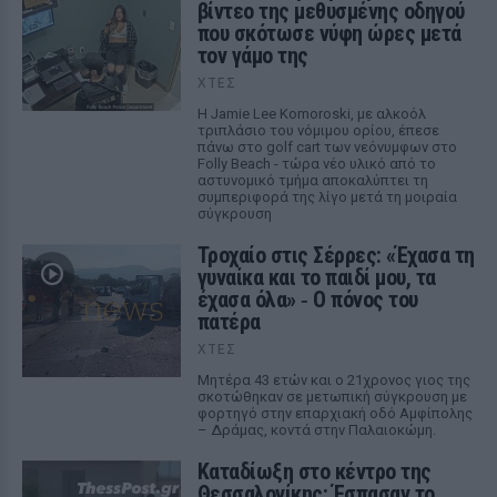
βίντεο της μεθυσμένης οδηγού
που σκότωσε νύφη ώρες μετά
τον γάμο της
ΧΤΕΣ
Η Jamie Lee Komoroski, με αλκοόλ
τριπλάσιο του νόμιμου ορίου, έπεσε
πάνω στο golf cart των νεόνυμφων στο
Folly Beach - τώρα νέο υλικό από το
αστυνομικό τμήμα αποκαλύπτει τη
συμπεριφορά της λίγο μετά τη μοιραία
σύγκρουση
Τροχαίο στις Σέρρες: «Έχασα τη
γυναίκα και το παιδί μου, τα
έχασα όλα» ‑ Ο πόνος του
πατέρα
ΧΤΕΣ
Μητέρα 43 ετών και ο 21χρονος γιος της
σκοτώθηκαν σε μετωπική σύγκρουση με
φορτηγό στην επαρχιακή οδό Αμφίπολης
– Δράμας, κοντά στην Παλαιοκώμη.
Καταδίωξη στο κέντρο της
Θεσσαλονίκης: Έσπασαν το