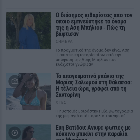
Ο διάσημος κιθαρίστας απο τον
οποιο εμπνεύστηκε το όνομα
της η Αση Μπήλιου ‑ Πώς τη
βάφτισαν
ΣΉΜΕΡΑ
Το πραγματικό της όνομα δεν είναι Αση:
Η απίστευτη ιστορία πίσω από την
απόφαση της Ασης Μπήλιου που
ελάχιστοι γνώριζαν
Το απογευματινό μπάνιο της
Μαρίας Σολωμού στη θάλασσα:
Η τέλεια ώρα, γράφει από τη
Σαντορίνη
ΧΤΕΣ
Η ηθοποιός μοιράστηκε μία φωτογραφία
της με μαγιό από παραλία του νησιού
Εύη Βατίδου: Αναψε φωτιές με
κόκκινο μπικίνι στην παραλία