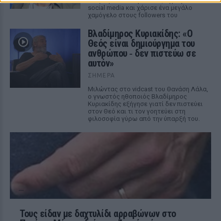
«Πάμε για νέα θεραπεία», έγραψε στα
social media και χάρισε ένα μεγάλο
χαμόγελο στους followers του
Βλαδίμηρος Κυριακίδης: «Ο
Θεός είναι δημιούργημα του
ανθρώπου ‑ δεν πιστεύω σε
αυτόν»
ΣΉΜΕΡΑ
Μιλώντας στο vidcast του Θανάση Λάλα,
ο γνωστός ηθοποιός Βλαδίμηρος
Κυριακίδης εξήγησε γιατί δεν πιστεύει
στον Θεό και τι τον γοητεύει στη
φιλοσοφία γύρω από την ύπαρξή του.
Τους είδαν με δαχτυλίδι αρραβώνων στο