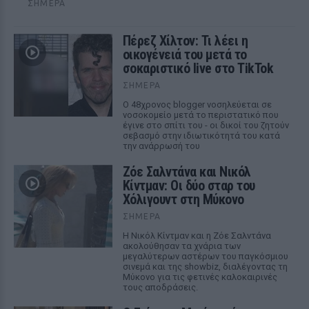
ΣΉΜΕΡΑ
Πέρεζ Χίλτον: Τι λέει η
οικογένειά του μετά το
σοκαριστικό live στο TikTok
ΣΉΜΕΡΑ
Ο 48χρονος blogger νοσηλεύεται σε
νοσοκομείο μετά το περιστατικό που
έγινε στο σπίτι του - οι δικοί του ζητούν
σεβασμό στην ιδιωτικότητά του κατά
την ανάρρωσή του
Ζόε Σαλντάνα και Νικόλ
Κίντμαν: Οι δύο σταρ του
Χόλιγουντ στη Μύκονο
ΣΉΜΕΡΑ
Η Νικόλ Κίντμαν και η Ζόε Σαλντάνα
ακολούθησαν τα χνάρια των
μεγαλύτερων αστέρων του παγκόσμιου
σινεμά και της showbiz, διαλέγοντας τη
Μύκονο για τις φετινές καλοκαιρινές
τους αποδράσεις.