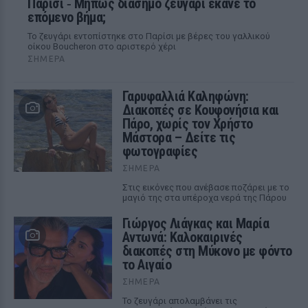
Παρίσι ‑ Μήπως διάσημο ζευγάρι έκανε το
επόμενο βήμα;
Το ζευγάρι εντοπίστηκε στο Παρίσι με βέρες του γαλλικού
οίκου Boucheron στο αριστερό χέρι
ΣΉΜΕΡΑ
Γαρυφαλλιά Καληφώνη:
Διακοπές σε Κουφονήσια και
Πάρο, χωρίς τον Χρήστο
Μάστορα – Δείτε τις
φωτογραφίες
ΣΉΜΕΡΑ
Στις εικόνες που ανέβασε ποζάρει με το
μαγιό της στα υπέροχα νερά της Πάρου
Γιώργος Λιάγκας και Μαρία
Αντωνά: Καλοκαιρινές
διακοπές στη Μύκονο με φόντο
το Αιγαίο
ΣΉΜΕΡΑ
Το ζευγάρι απολαμβάνει τις