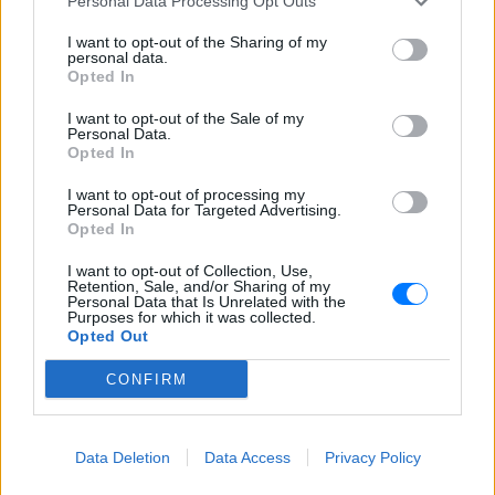
Personal Data Processing Opt Outs
ΔΕΙΤΕ ΕΠΙΣΗΣ
I want to opt-out of the Sharing of my
personal data.
Opted In
ΣΤΗΝ ΙΔΙΑ ΚΑΤΗΓΟΡΙΑ
I want to opt-out of the Sale of my
Personal Data.
Ο Λάκης Γαβαλάς έκλεισε τα 74
Opted In
και μοιράστηκε ένα μήνυμα που
συγκίνησε ‑ Τι έγραψε για τη
I want to opt-out of processing my
ζωή, τους γονείς του και την
Personal Data for Targeted Advertising.
υγεία του
Opted In
ΣΉΜΕΡΑ
I want to opt-out of Collection, Use,
Retention, Sale, and/or Sharing of my
Ο διάσημος σχεδιαστής μόδας
Personal Data that Is Unrelated with the
μοιράστηκε ένα συγκινητικό μήνυμα στο
Purposes for which it was collected.
Instagram, μιλώντας για την οικογένειά
Opted Out
του, τη δημιουργικότητά του και τη χαρά
της ζωής.
CONFIRM
O Γιώργος Παράσχος ξανά στο
νοσοκομείο για θεραπεία κατά
του καρκίνου
Data Deletion
Data Access
Privacy Policy
ΣΉΜΕΡΑ