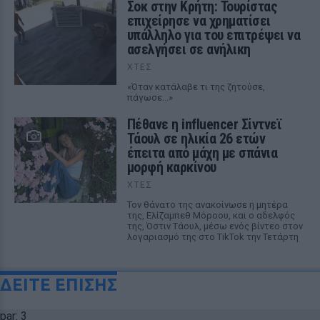
Σοκ στην Κρήτη: Τουρίστας
επιχείρησε να χρηματίσει
υπάλληλο για του επιτρέψει να
ασελγήσει σε ανήλικη
ΧΤΕΣ
«Όταν κατάλαβε τι της ζητούσε,
πάγωσε...»
Πέθανε η influencer Σίντνεϊ
Τάουλ σε ηλικία 26 ετών
έπειτα από μάχη με σπάνια
μορφή καρκίνου
ΧΤΕΣ
Τον θάνατο της ανακοίνωσε η μητέρα
της, Ελίζαμπεθ Μόροου, και ο αδελφός
της, Όστιν Τάουλ, μέσω ενός βίντεο στον
λογαριασμό της στο TikTok την Τετάρτη
ΔΕΙΤΕ ΕΠΙΣΗΣ
par: 3