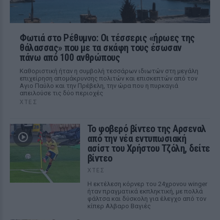
Φωτιά στο Ρέθυμνο: Οι τέσσερις «ήρωες της
θάλασσας» που με τα σκάφη τους έσωσαν
πάνω από 100 ανθρώπους
Καθοριστική ήταν η συμβολή τεσσάρων ιδιωτών στη μεγάλη
επιχείρηση απομάκρυνσης πολιτών και επισκεπτών από τον
Αγιο Παύλο και την Πρέβελη, την ώρα που η πυρκαγιά
απειλούσε τις δύο περιοχές
ΧΤΕΣ
Το φοβερό βίντεο της Αρσεναλ
από την νέα εντυπωσιακή
ασίστ του Χρήστου Τζόλη, δείτε
βίντεο
ΧΤΕΣ
Η εκτέλεση κόρνερ του 24χρονου winger
ήταν πραγματικά εκπληκτική, με πολλά
φάλτσα και δύσκολη για έλεγχο από τον
κίπερ Αλβαρο Βαγιές