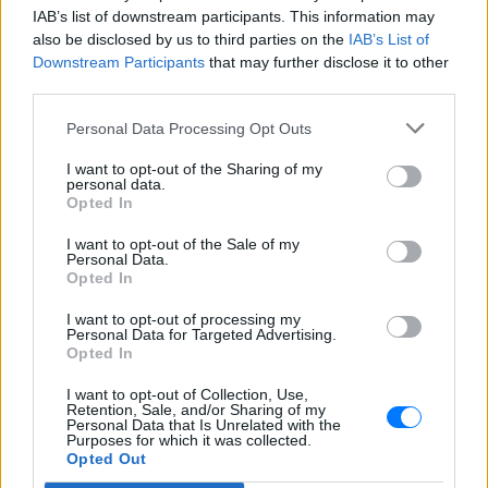
γυναίκα και το παιδί μου, τα
IAB’s list of downstream participants. This information may
έχασα όλα» ‑ Ο πόνος του
also be disclosed by us to third parties on the
IAB’s List of
πατέρα
Downstream Participants
that may further disclose it to other
third parties.
ΧΤΕΣ
Μητέρα 43 ετών και ο 21χρονος γιος της
Personal Data Processing Opt Outs
σκοτώθηκαν σε μετωπική σύγκρουση με
φορτηγό στην επαρχιακή οδό Αμφίπολης
– Δράμας, κοντά στην Παλαιοκώμη.
I want to opt-out of the Sharing of my
personal data.
Καταδίωξη στο κέντρο της
Opted In
Θεσσαλονίκης: Έσπασαν το
τζάμι του οδηγού – «Μην κάνεις
I want to opt-out of the Sale of my
Personal Data.
μ@@@», του φώναζαν
Opted In
ΧΤΕΣ
I want to opt-out of processing my
Εξαιτίας των υψηλών ταχυτήτων το
Personal Data for Targeted Advertising.
λευκό όχημα έχασε τον έλεγχο και
Opted In
καρφώθηκε πάνω σε κολονάκια.
I want to opt-out of Collection, Use,
Retention, Sale, and/or Sharing of my
Personal Data that Is Unrelated with the
Purposes for which it was collected.
Opted Out