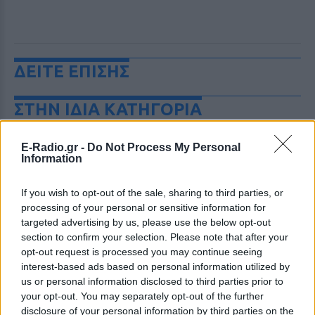
ΔΕΙΤΕ ΕΠΙΣΗΣ
ΣΤΗΝ ΙΔΙΑ ΚΑΤΗΓΟΡΙΑ
«Θέλω τον μπαμπά μου»: Το
E-Radio.gr -
Do Not Process My Personal
βίντεο της μεθυσμένης οδηγού
Information
που σκότωσε νύφη ώρες μετά
τον γάμο της
If you wish to opt-out of the sale, sharing to third parties, or
ΧΤΕΣ
processing of your personal or sensitive information for
Η Jamie Lee Komoroski, με αλκοόλ
targeted advertising by us, please use the below opt-out
τριπλάσιο του νόμιμου ορίου, έπεσε
section to confirm your selection. Please note that after your
πάνω στο golf cart των νεόνυμφων στο
opt-out request is processed you may continue seeing
Folly Beach - τώρα νέο υλικό από το
αστυνομικό τμήμα αποκαλύπτει τη
interest-based ads based on personal information utilized by
συμπεριφορά της λίγο μετά τη μοιραία
us or personal information disclosed to third parties prior to
σύγκρουση
your opt-out. You may separately opt-out of the further
Τροχαίο στις Σέρρες: «Έχασα τη
disclosure of your personal information by third parties on the