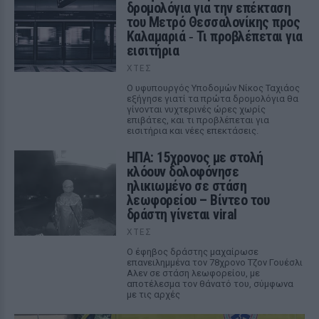
δρομολόγια για την επέκταση
του Μετρό Θεσσαλονίκης προς
Καλαμαριά ‑ Τι προβλέπεται για
εισιτήρια
ΧΤΕΣ
Ο υφυπουργός Υποδομών Νίκος Ταχιάος
εξήγησε γιατί τα πρώτα δρομολόγια θα
γίνονται νυχτερινές ώρες χωρίς
επιβάτες, και τι προβλέπεται για
εισιτήρια και νέες επεκτάσεις.
ΗΠΑ: 15χρονος με στολή
κλόουν δολοφόνησε
ηλικιωμένο σε στάση
λεωφορείου – Βίντεο του
δράστη γίνεται viral
ΧΤΕΣ
Ο έφηβος δράστης μαχαίρωσε
επανειλημμένα τον 78χρονο Τζον Γουέσλι
Αλεν σε στάση λεωφορείου, με
αποτέλεσμα τον θάνατό του, σύμφωνα
με τις αρχές