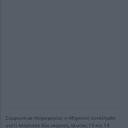
Σύμφωνα με πληροφορίες ο 48χρονος συνελήφθη
γιατί πλησίασε δύο νεαρούς, ηλικίας 13 και 14