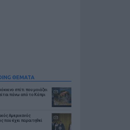
DING ΘΕΜΑΤΑ
κόκκινο σπίτι που μοιάζει
είται πάνω από το Κάπρι
ικός Αμερικανός
ς που έχει παραιτηθεί