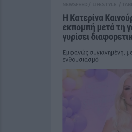
NEWSFEED
/
LIFESTYLE
/
TAB
Η Κατερίνα Καινού
εκπομπή μετά τη γ
γυρίσει διαφορετι
Εμφανώς συγκινημένη, με
ενθουσιασμό