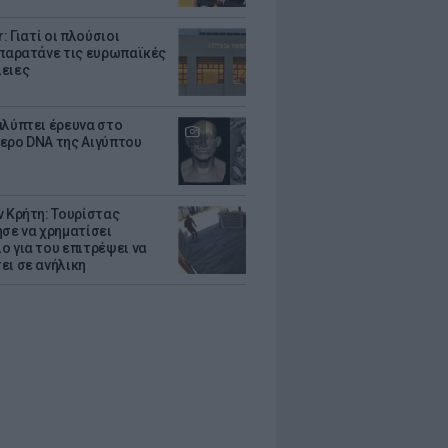
r: Γιατί οι πλούσιοι
 παρατάνε τις ευρωπαϊκές
ειες
αλύπτει έρευνα στο
ερο DNA της Αιγύπτου
ν Κρήτη: Τουρίστας
ησε να χρηματίσει
ο για του επιτρέψει να
ει σε ανήλικη