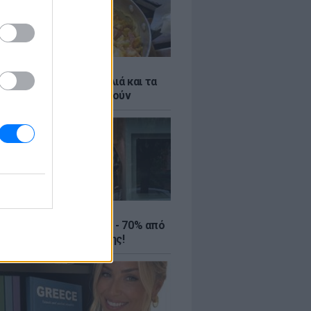
ό γιαούρτι: Μία κουταλιά και τα
led eggs θα απογειωθούν
ΤΕ
ιρινές εκπτώσεις έως - 70% από
αλύτερα eshops ένδυσης!