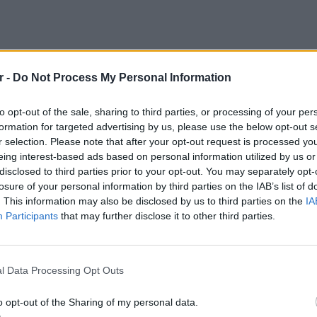
r -
Do Not Process My Personal Information
to opt-out of the sale, sharing to third parties, or processing of your per
formation for targeted advertising by us, please use the below opt-out s
r selection. Please note that after your opt-out request is processed y
ας ημέρα, αγαπημένοι μου τηλεθεατές! Τι
eing interest-based ads based on personal information utilized by us or
disclosed to third parties prior to your opt-out. You may separately opt-
ω λόγια να περιγράψω αυτά που νιώθω. Το
losure of your personal information by third parties on the IAB’s list of
 αυτές τις μέρες μου στέλνατε τόσα πολλά
. This information may also be disclosed by us to third parties on the
IA
έλω να ευχαριστήσω όλους εσάς. Ακόμα κι αν
Participants
that may further disclose it to other third parties.
κή σας θετική ενέργεια και τις ευχές σας,
POP CU
κάτι στραβά».
5 one-h
διάσημ
l Data Processing Opt Outs
ω μια διαφορετική νοοτροπία πια. Μου
οτεραιότητες και θα βλέπεις τα πράγματα
o opt-out of the Sharing of my personal data.
 το θέλει πολύ, αξίζει να το προσπαθήσει και