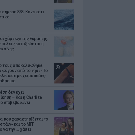
 σήμερα 8/8: Κάνε κάτι
ετικό
κοί χάρτες» της Ευρώπης:
ς πόλεις εκτοξεύεται η
οκαΐνης
ο τους αποκαλύφθηκε
ν φύγουν από το νησί - Το
τελείωσε με χειροπέδες
οδρόμιο
έση δεν έχει
κηση – Και η Charlize
το επιβεβαιώνει
κα που χαρακτηρίζεται «ο
στάιν» και το MIT
 να την ... χάσει