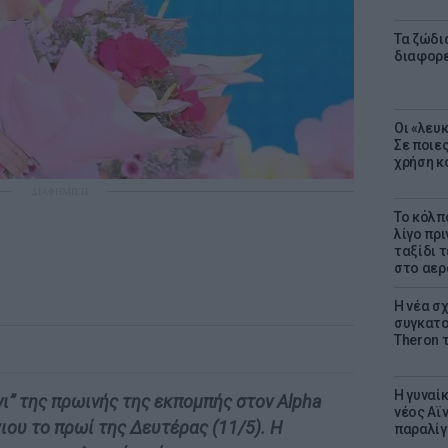
Τα ζώδια
διαφορ
Οι «λευ
Σε ποιε
χρήση κ
ΔΙΑΦΗΜΙΣΗ
Το κόλπ
λίγο πρι
ταξίδι 
στο αερ
Η νέα σχ
συγκατοί
Theron 
Η γυναί
νι” της πρωινής της εκπομπής στον Alpha
νέος Αϊν
ιου το πρωί της Δευτέρας (11/5). Η
παραλίγο