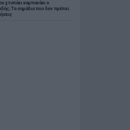
ου χτυπάει καμπανάκι ο
ιδής; Τα σημάδια που δεν πρέπει
οήσεις