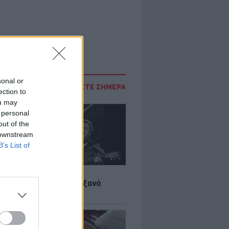
sonal or
ΔΙΑΒΑΣΤΕ ΣΗΜΕΡΑ
ection to
ou may
 personal
out of the
 downstream
B’s List of
LTURE
it wonders που έγιναν ξανά
οι από… ατύχημα