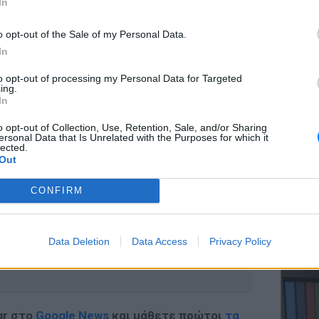
In
ιωσα δεν περιγράφονται με λέξεις, είναι κάτι
o opt-out of the Sale of my Personal Data.
η νιώθω για αυτό το πλασματάκι, τώρα
In
ολογήθηκε η Κατερίνα Καινούργιου.
ΕΥ ΖΗΝ
to opt-out of processing my Personal Data for Targeted
Ελληνικ
ing.
scramb
In
o opt-out of Collection, Use, Retention, Sale, and/or Sharing
ΔΙΑΦΗΜΙΣΗ
ersonal Data that Is Unrelated with the Purposes for which it
lected.
Out
CONFIRM
ΚΕΡΔΙΣ
Καλοκα
Data Deletion
Data Access
Privacy Policy
τα μεγ
gr στο
Google News
και μάθετε πρώτοι
τα