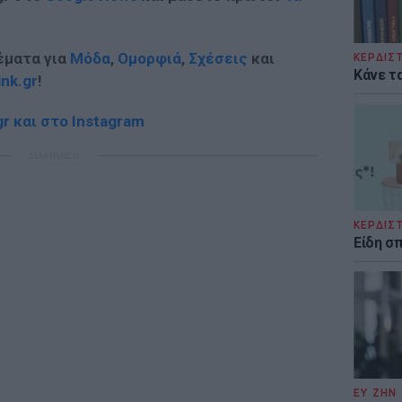
έματα για
Μόδα
,
Ομορφιά
,
Σχέσεις
και
ΚΕΡΔΙΣ
Κάνε τα
ink.gr
!
r και στο Instagram
ΔΙΑΦΗΜΙΣΗ
ΚΕΡΔΙΣ
Είδη σ
ΕΥ ΖΗΝ