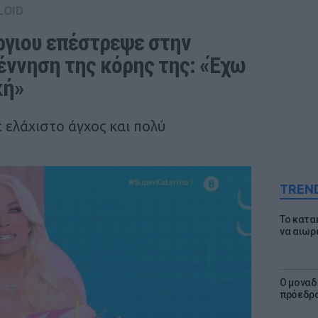
LOID
ργιου επέστρεψε στην 
έννηση της κόρης της: «Έχω 
κή»
 ελάχιστο άγχος και πολύ
TREN
Το κατα
να αιωρ
Ο μοναδ
πρόεδρο