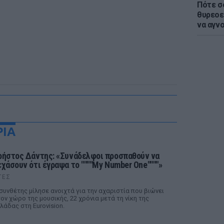
Πότε σ
θυρεοε
να αγν
ΡΙΑ
ρήστος Δάντης: «Συνάδελφοι προσπαθούν να
εχάσουν ότι έγραψα το """"My Number One""""»
ΤΕΣ
συνθέτης μίλησε ανοιχτά για την αχαριστία που βιώνει
ον χώρο της μουσικής, 22 χρόνια μετά τη νίκη της
λάδας στη Eurovision.