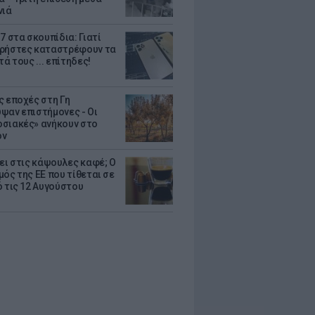
νιά
7 στα σκουπίδια: Γιατί
ρήστες καταστρέφουν τα
τά τους ... επίτηδες!
ς εποχές στη Γη
ψαν επιστήμονες - Oι
σιακές» ανήκουν στο
όν
ζει στις κάψουλες καφέ; Ο
μός της ΕΕ που τίθεται σε
ό τις 12 Αυγούστου