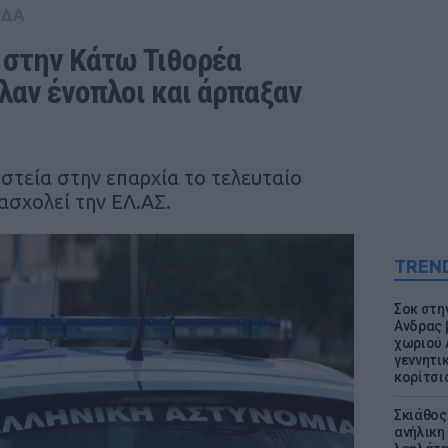
ΑΔΑ
 στην Κάτω Τιθορέα 
λαν ένοπλοι και άρπαξαν 
ηστεία στην επαρχία το τελευταίο
ασχολεί την ΕΛ.ΑΣ.
TREN
Σοκ στη
Ανδρας 
χωριού 
γεννητι
κορίτσι
Σκιάθος:
ανήλικη 