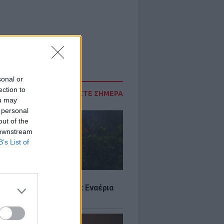
sonal or
ection to
ΔΙΑΒΑΣΤΕ ΣΗΜΕΡΑ
ou may
 personal
out of the
 downstream
B’s List of
Σ
στην Κρήνη Φαρσάλων: Εναέρια
αι SMS από το 112