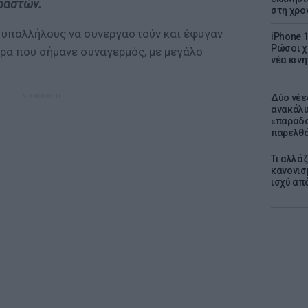
ραστών.
στη χρο
 υπαλλήλους να συνεργαστούν και έφυγαν
iPhone 1
Ρώσοι χ
ρα που σήμανε συναγερμός, με μεγάλο
νέα κινη
ΔΙΑΦΗΜΙΣΗ
Δύο νέε
ανακάλυ
«παραδο
παρελθ
Τι αλλά
κανονισ
ισχύ απ