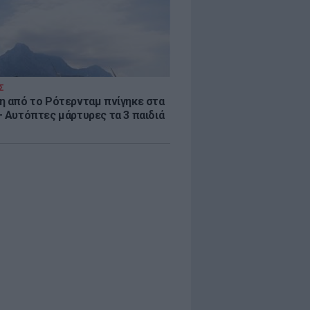
Σ
η από το Ρότερνταμ πνίγηκε στα
– Αυτόπτες μάρτυρες τα 3 παιδιά