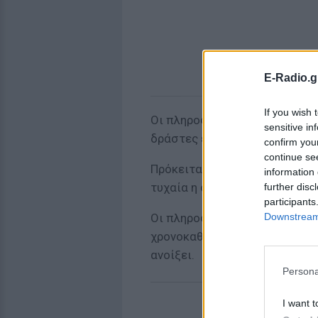
E-Radio.g
If you wish 
Οι πληροφορίες κάνουν λόγο γ
sensitive in
δράστες εκτιμάται ότι ήταν 3 
confirm you
continue se
Πρόκειται για οργανωμένο σχέ
information 
τυχαία η στόχευση.
further disc
participants
Downstream 
Οι πληροφορες αναφέρουν ακό
χρονοκαθυστέρηση και έτσι οι
ανοίξει.
Persona
I want t