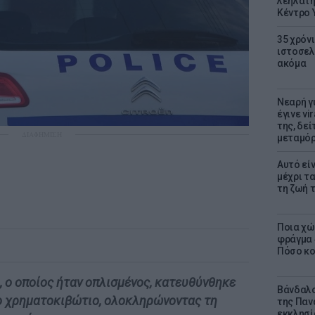
λεηλάτη
Κέντρο 
35 χρόν
ιστοσελ
ακόμα
Νεαρή γ
έγινε vi
της, δε
ΔΙΑΦΗΜΙΣΗ
μεταμό
Αυτό εί
μέχρι τ
τη ζωή 
Ποια χώ
φράγμα 4
Πόσο κοσ
υ, ο οποίος ήταν οπλισμένος, κατευθύνθηκε
Βάνδαλο
το χρηματοκιβώτιο, ολοκληρώνοντας τη
της Παν
εκκλησί