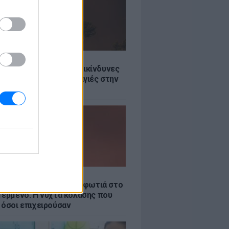
Σ
Ποιες είναι οι 6 πιο επικίνδυνες
δες για δασικές πυρκαγιές στην
Σ
νιστικό βίντεο από τη φωτιά στο
Γερμενό: Η νύχτα κόλασης που
 όσοι επιχειρούσαν