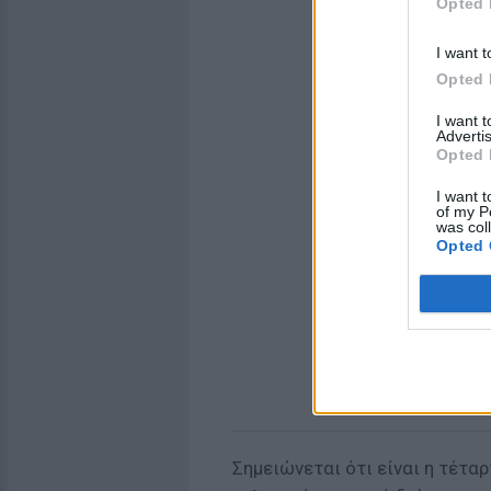
Opted 
I want t
Opted 
I want 
Advertis
Opted 
I want t
of my P
was col
Opted 
Σημειώνεται ότι είναι η τέτα