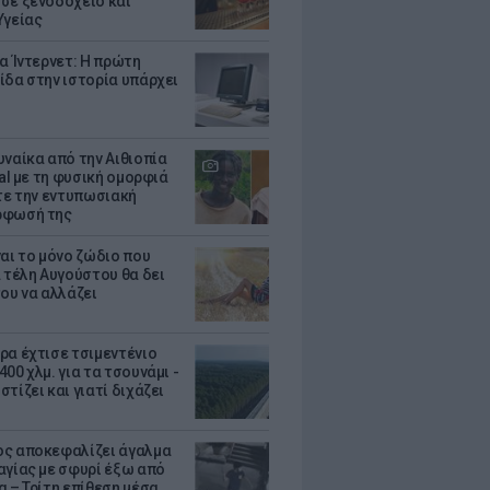
σε ξενοδοχείο και
Υγείας
ια Ίντερνετ: Η πρώτη
ίδα στην ιστορία υπάρχει
υναίκα από την Αιθιοπία
ral με τη φυσική ομορφιά
ίτε την εντυπωσιακή
ρφωσή της
ναι το μόνο ζώδιο που
α τέλη Αυγούστου θα δει
του να αλλάζει
ρα έχτισε τσιμεντένιο
00 χλμ. για τα τσουνάμι -
τίζει και γιατί διχάζει
ς αποκεφαλίζει άγαλμα
αγίας με σφυρί έξω από
α – Τρίτη επίθεση μέσα