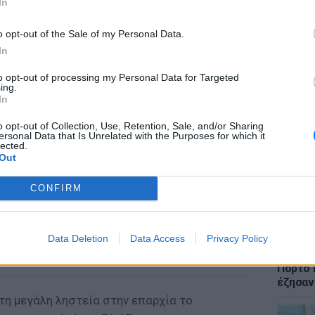
In
o opt-out of the Sale of my Personal Data.
In
to opt-out of processing my Personal Data for Targeted
ΕΙΔΗΣΕΙ
ing.
Meteo: 
In
εβδομά
Ελλάδα
o opt-out of Collection, Use, Retention, Sale, and/or Sharing
ersonal Data that Is Unrelated with the Purposes for which it
lected.
Out
CONFIRM
Data Deletion
Data Access
Privacy Policy
ΕΙΔΗΣΕΙ
Συγκλο
Πόρτο 
έζησαν
ρτη μεγάλη ληστεία στην επαρχία το