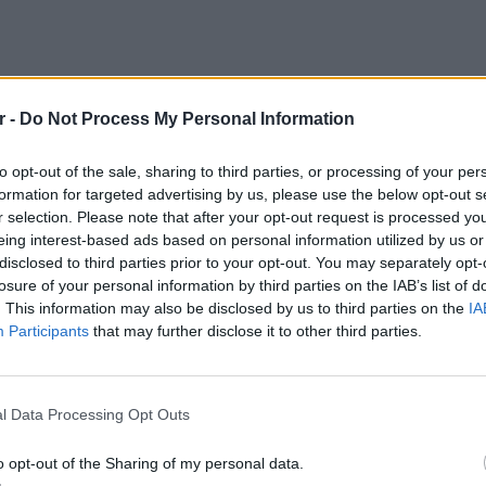
r -
Do Not Process My Personal Information
to opt-out of the sale, sharing to third parties, or processing of your per
ια λεία περίπου 200.000 ευρώ, ενώ οι
formation for targeted advertising by us, please use the below opt-out s
ή 4.
r selection. Please note that after your opt-out request is processed y
eing interest-based ads based on personal information utilized by us or
διο, με τις Αρχές να εκτιμούν πως δεν ήταν
disclosed to third parties prior to your opt-out. You may separately opt-
losure of your personal information by third parties on the IAB’s list of
. This information may also be disclosed by us to third parties on the
IA
Participants
that may further disclose it to other third parties.
μη ότι το χρηματοκιβώτιο είχε
 ληστές χρειάστηκε να περιμένουν για να
ΕΙΔΗΣΕΙ
Φωτιά 
l Data Processing Opt Outs
μέσα κ
ΔΙΑΦΗΜΙΣΗ
o opt-out of the Sharing of my personal data.