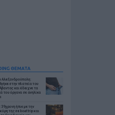
DING ΘΕΜΑΤΑ
ν Αλεξανδρούπολη:
βγήκε στην πλατεία του
Αβαντας και έδειχνε τα
κά του όργανα σε ανηλίκα
α
 39χρονη ήπιε με την
κόρη της σε boat trip και