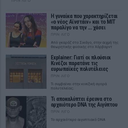
ΠΡΙΝ ΛΊΓΟ
Η γυναίκα που χαρακτηρίζεται
«ο νέος Αϊνστάιν» και το MIT
παραλίγο να την ... χάσει
ΠΡΙΝ ΛΊΓΟ
Από γκαράζ στο Σικάγο, στην αιχμή της
θεωρητικής φυσικής στο Χάρβαρντ
Explainer: Γιατί οι πλούσιοι
Κινέζοι παρατάνε τις
ευρωπαϊκές πολυτέλειες
ΠΡΙΝ ΛΊΓΟ
Τι συμβαίνει στην κινεζική αγορά
πολυτελείας;
Τι αποκαλύπτει έρευνα στο
αρχαιότερο DNA της Αιγύπτου
ΠΡΙΝ ΛΊΓΟ
Το αρχαιότερο αιγυπτιακό DNA