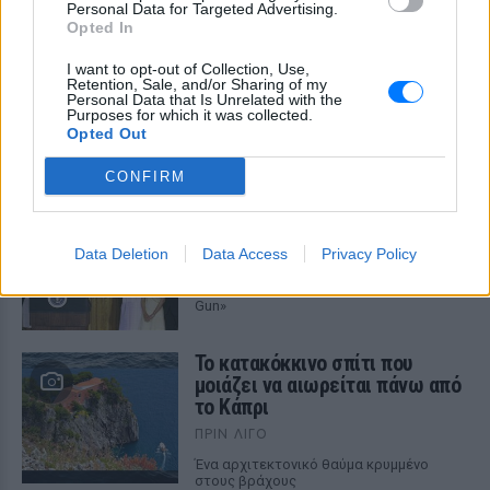
Personal Data for Targeted Advertising.
Opted In
I want to opt-out of Collection, Use,
Retention, Sale, and/or Sharing of my
ΔΕΙΤΕ ΕΠΙΣΗΣ
Personal Data that Is Unrelated with the
Purposes for which it was collected.
Opted Out
ΣΤΗΝ ΙΔΙΑ ΚΑΤΗΓΟΡΙΑ
CONFIRM
Ο μοναδικός Αμερικανός
πρόεδρος που έχει παραιτηθεί
Data Deletion
Data Access
Privacy Policy
ΠΡΙΝ ΛΊΓΟ
Η συγκάλυψη, οι ταινίες και το «Smoking
Gun»
Το κατακόκκινο σπίτι που
μοιάζει να αιωρείται πάνω από
το Κάπρι
ΠΡΙΝ ΛΊΓΟ
Ένα αρχιτεκτονικό θαύμα κρυμμένο
στους βράχους