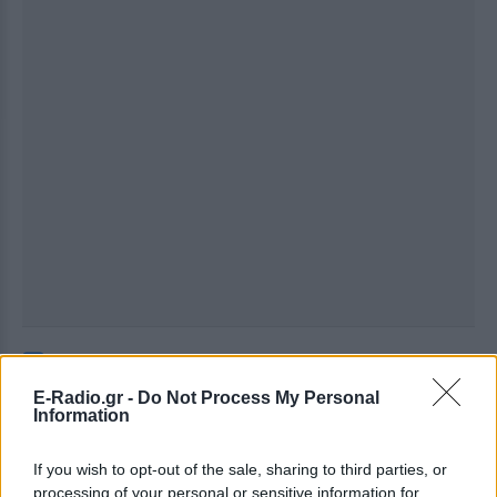
Ακολουθήστε το E-Radio.gr στο
Google News
και μάθετε πρώτοι
τα πιο hot νέα
.
E-Radio.gr -
Do Not Process My Personal
Information
Εσύ μπήκες στο E-Daily.gr; Τα νέα της ημέρας
και ότι σου κάνει κλικ!
If you wish to opt-out of the sale, sharing to third parties, or
processing of your personal or sensitive information for