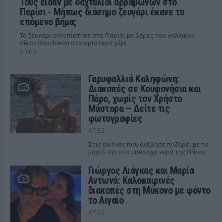
Τους είδαν με δαχτυλίδι αρραβώνων στο
Παρίσι ‑ Μήπως διάσημο ζευγάρι έκανε το
επόμενο βήμα;
Το ζευγάρι εντοπίστηκε στο Παρίσι με βέρες του γαλλικού
οίκου Boucheron στο αριστερό χέρι
ΧΤΕΣ
Γαρυφαλλιά Καληφώνη:
Διακοπές σε Κουφονήσια και
Πάρο, χωρίς τον Χρήστο
Μάστορα – Δείτε τις
φωτογραφίες
ΧΤΕΣ
Στις εικόνες που ανέβασε ποζάρει με το
μαγιό της στα υπέροχα νερά της Πάρου
Γιώργος Λιάγκας και Μαρία
Αντωνά: Καλοκαιρινές
διακοπές στη Μύκονο με φόντο
το Αιγαίο
ΧΤΕΣ