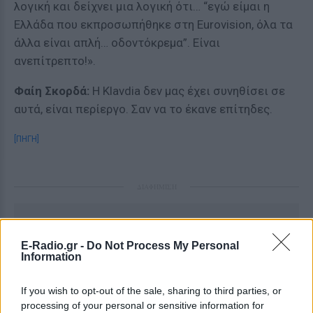
λογική και δείχνει μια λογική ότι… “εγώ είμαι η
Ελλάδα που εκπροσωπήθηκε στη Eurovision, όλα τα
άλλα είναι απλή… οδοντόκρεμα”. Είναι
ανεπίτρεπτο!».
Φαίη Σκορδά:
Η Klavdia δεν μας έχει συνηθίσει σε
αυτά, είναι περίεργο. Σαν να το έκανε επίτηδες.
[ΠΗΓΗ]
ΔΙΑΦΗΜΙΣΗ
E-Radio.gr -
Do Not Process My Personal
Information
If you wish to opt-out of the sale, sharing to third parties, or
processing of your personal or sensitive information for