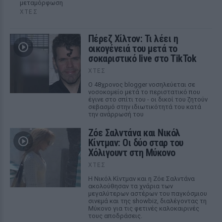
μεταμόρφωση
ΧΤΕΣ
Πέρεζ Χίλτον: Τι λέει η
οικογένειά του μετά το
σοκαριστικό live στο TikTok
ΧΤΕΣ
Ο 48χρονος blogger νοσηλεύεται σε
νοσοκομείο μετά το περιστατικό που
έγινε στο σπίτι του - οι δικοί του ζητούν
σεβασμό στην ιδιωτικότητά του κατά
την ανάρρωσή του
Ζόε Σαλντάνα και Νικόλ
Κίντμαν: Οι δύο σταρ του
Χόλιγουντ στη Μύκονο
ΧΤΕΣ
Η Νικόλ Κίντμαν και η Ζόε Σαλντάνα
ακολούθησαν τα χνάρια των
μεγαλύτερων αστέρων του παγκόσμιου
σινεμά και της showbiz, διαλέγοντας τη
Μύκονο για τις φετινές καλοκαιρινές
τους αποδράσεις.