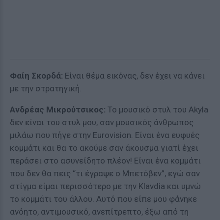
Φαίη Σκορδά:
Είναι θέμα εικόνας, δεν έχει να κάνει
με την στρατηγική.
Ανδρέας Μικρούτσικος:
Το μουσικό στυλ του Akyla
δεν είναι του στυλ μου, σαν μουσικός άνθρωπος
μιλάω που πήγε στην Eurovision. Είναι ένα ευφυές
κομμάτι και θα το ακούμε σαν άκουσμα γιατί έχει
περάσει στο ασυνείδητο πλέον! Είναι ένα κομμάτι
που δεν θα πεις “τι έγραψε ο Μπετόβεν”, εγώ σαν
στίγμα είμαι περισσότερο με την Klavdia και υμνώ
το κομμάτι του άλλου. Αυτό που είπε μου φάνηκε
ανόητο, αντιμουσικό, ανεπίτρεπτο, έξω από τη