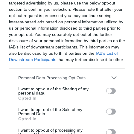
targeted advertising by us, please use the below opt-out
section to confirm your selection. Please note that after your
opt-out request is processed you may continue seeing
interest-based ads based on personal information utilized by
us or personal information disclosed to third parties prior to
your opt-out. You may separately opt-out of the further
disclosure of your personal information by third parties on the
IAB’s list of downstream participants. This information may
also be disclosed by us to third parties on the
IAB’s List of
Downstream Participants
that may further disclose it to other
third parties.
Personal Data Processing Opt Outs
Ακολουθήστε το E-Radio.gr στο
Google News
I want to opt-out of the Sharing of my
και μάθετε πρώτοι
τα πιο hot νέα
.
personal data.
Opted In
Διαβάστε περισσότερα θέματα για
Μόδα
,
I want to opt-out of the Sale of my
Ομορφιά
,
Σχέσεις
και φυσικά
Celebrities
στο νέο
Personal Data.
Pink.gr
!
Opted In
I want to opt-out of processing my
Ακολουθήστε το E-Radio.gr και στο Instagram