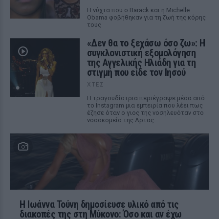
Η νύχτα που ο Barack και η Michelle
Obama φοβήθηκαν για τη ζωή της κόρης
τους
«Δεν θα το ξεχάσω όσο ζω»: Η
συγκλονιστική εξομολόγηση
της Αγγελικής Ηλιάδη για τη
στιγμή που είδε τον Ιησού
ΧΤΕΣ
Η τραγουδίστρια περιέγραψε μέσα από
το Instagram μια εμπειρία που λέει πως
έζησε όταν ο γιος της νοσηλευόταν στο
νοσοκομείο της Αρτας.
Η Ιωάννα Τούνη δημοσίευσε υλικό από τις
διακοπές της στη Μύκονο: Όσο και αν έχω