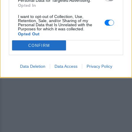
Personal Data for Targeted Advertising.
Opted In
ΔΙΑΦΗΜΙΣΗ
I want to opt-out of Collection, Use,
Retention, Sale, and/or Sharing of my
Personal Data that Is Unrelated with the
Purposes for which it was collected.
Opted Out
CONFIRM
Data Deletion
Data Access
Privacy Policy