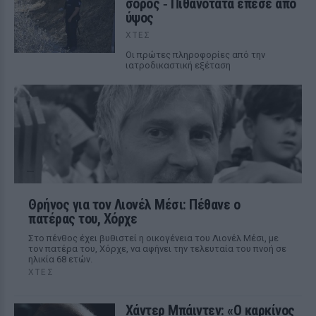
σορός ‑ Πιθανότατα έπεσε από
ύψος
ΧΤΕΣ
Οι πρώτες πληροφορίες από την
ιατροδικαστική εξέταση
Θρήνος για τον Λιονέλ Μέσι: Πέθανε ο
πατέρας του, Χόρχε
Στο πένθος έχει βυθιστεί η οικογένεια του Λιονέλ Μέσι, με
τον πατέρα του, Χόρχε, να αφήνει την τελευταία του πνοή σε
ηλικία 68 ετών.
ΧΤΕΣ
Χάντερ Μπάιντεν: «Ο καρκίνος