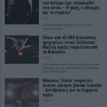
του πατέρα έχει εξαπλωθεί
στα οστά» – Η χάρη, ο εθισμός
και το ντιμπέιτ
ΧΤΕΣ
«Σοκαρίστηκα. Ήξερα ότι κάτι δεν
πήγαινε καλά»
Πάνω από 45.000 διελεύσεις
ημερησίως στους Ευζώνους:
Μαζική άφιξη τουριστών από
τα Βαλκάνια
ΧΤΕΣ
Προσωρινή αναστολή των βιομετρικών
ελέγχων για να επισπευστεί η διέλευση
των ταξιδιωτών
Μύκονος: Ιταλοί τουρίστες
έκαναν «κλαμπ» βανάκι transfer
‑ Αντιδράσεις για το ξέφρενο
πάρτι
ΧΤΕΣ