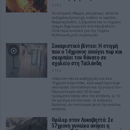
ΧΤΕΣ
Το επόμενο 48ωρο, επομένως, απαιτεί
αυξημένη προσοχή, καθώς οι υψηλές
θερμοκρασίες, η ξηρασία και οι ισχυροί
άνεμοι δημιουργούν ένα περιβάλλον
ιδιαίτερα ευνοϊκό για την ταχεία
εξάπλωση μιας πυρκαγιάς
Σοκαριστικό βίντεο: Η στιγμή
που ο 14χρονος ανοίγει πυρ και
σκορπάει τον θάνατο σε
σχολείο στη Ταϊλάνδη
ΧΤΕΣ
«Θέρισε» πέντε καθηγητές και ένα
12χρονο κοριτσάκι, ενώ νωρίτερα είχε
σκοτώσει τον παππού και τη γιαγιά του -
Περισσότερα από 20 άτομα
τραυματίστηκαν από την επίθεση, οι 10
σε κρίσιμη κατάσταση - Ο ανήλικος
δράστης αυτοκτόνησε μετά την ένοπλη
επίθεση
Θρίλερ στον Λυκαβηττό: Σε
57χρονη γυναίκα ανήκει η