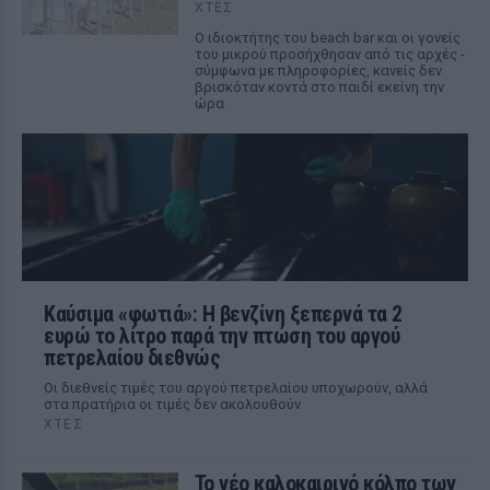
ΧΤΕΣ
Ο ιδιοκτήτης του beach bar και οι γονείς
του μικρού προσήχθησαν από τις αρχές -
σύμφωνα με πληροφορίες, κανείς δεν
βρισκόταν κοντά στο παιδί εκείνη την
ώρα
Καύσιμα «φωτιά»: Η βενζίνη ξεπερνά τα 2
ευρώ το λίτρο παρά την πτώση του αργού
πετρελαίου διεθνώς
Οι διεθνείς τιμές του αργού πετρελαίου υποχωρούν, αλλά
στα πρατήρια οι τιμές δεν ακολουθούν
ΧΤΕΣ
Το νέο καλοκαιρινό κόλπο των