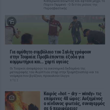
Κιθαιρώνα Βοιωτίας και έφτασε μέχρι το
Πόρτο Γερμενό - Ο διττός ρόλος της
Πυροσβεστικής
Για αμύθητο συμβόλαιο του Σαλάχ γράφουν
στην Τουρκία: Προβλέπονται έξοδα για
κομμωτήρια και... χαρτί υγείας
Οι Τούρκοί αναφέρουν τα οικονομικά δεδομένα της
μεταγραφής του Αιγύπτιου σταρ στην Τραμπζονσπόρ και τα
νούμερα που βγάζουν, προκαλούν ίλιγγο
ΧΤΕΣ
Καιρός «hot – dry – windy» τις
επόμενες 48 ώρες: Αυξημένος
ο κίνδυνος φωτιάς, συναγερμός
σε 6 περιφέρειες