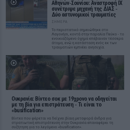
Αθηνών‑Σουνίου: Αναστροφή ΙΧ
συνέτριψε μηχανή της ΔΙΑΣ ‑
Δύο αστυνομικοί τραυματίες
ΣΉΜΕΡΑ
Το περιστατικό σημειώθηκε στο
Λαγονήσι, κοντά στην παραλία Πεύκο - το
ενοικιαζόμενο όχημα επέβαιναν τέσσερα
άτομα, ενώ η κατάσταση ενός εκ των
τραυματιών εμπνέει ανησυχία.
Ουκρανία: Βίντεο σοκ με 19χρονο να οδηγείται
με τη βία για επιστράτευση ‑ Τι είναι το
«busification»
Βίντεο που φέρεται να δείχνει βίαιη μεταφορά άνδρα για
στρατιωτική επιστράτευση στην Ουκρανία επαναφέρει τη
συζήτηση για το λεγόμενο «busification».