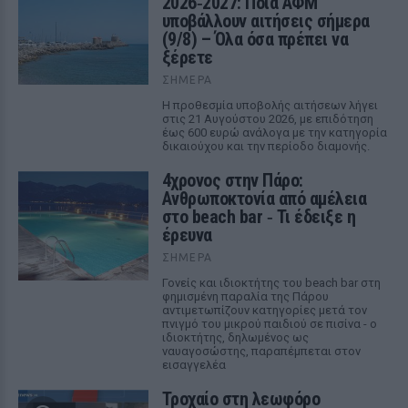
2026‑2027: Ποια ΑΦΜ
υποβάλλουν αιτήσεις σήμερα
(9/8) – Όλα όσα πρέπει να
ξέρετε
ΣΉΜΕΡΑ
Η προθεσμία υποβολής αιτήσεων λήγει
στις 21 Αυγούστου 2026, με επιδότηση
έως 600 ευρώ ανάλογα με την κατηγορία
δικαιούχου και την περίοδο διαμονής.
4χρονος στην Πάρο:
Ανθρωποκτονία από αμέλεια
στο beach bar ‑ Τι έδειξε η
έρευνα
ΣΉΜΕΡΑ
Γονείς και ιδιοκτήτης του beach bar στη
φημισμένη παραλία της Πάρου
αντιμετωπίζουν κατηγορίες μετά τον
πνιγμό του μικρού παιδιού σε πισίνα - ο
ιδιοκτήτης, δηλωμένος ως
ναυαγοσώστης, παραπέμπεται στον
εισαγγελέα
Τροχαίο στη λεωφόρο