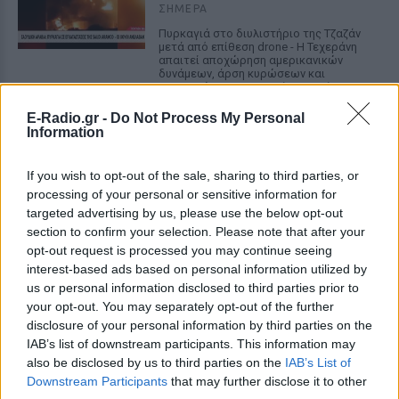
ΣΉΜΕΡΑ
Πυρκαγιά στο διυλιστήριο της Τζαζάν
μετά από επίθεση drone - Η Τεχεράνη
απαιτεί αποχώρηση αμερικανικών
δυνάμεων, άρση κυρώσεων και
αποζημιώσεις πριν ανοίξει η κρίσιμη
θαλάσσια δίοδος
E-Radio.gr -
Do Not Process My Personal
Ελικόπτερο προσγειώθηκε στο
Information
Σαρακήνικο για να κάνουν
μπάνιο οι επιβάτες του
If you wish to opt-out of the sale, sharing to third parties, or
ΣΉΜΕΡΑ
processing of your personal or sensitive information for
targeted advertising by us, please use the below opt-out
Ο επιχειρηματίας από τη Μήλο που
κατέγραψε το περιστατικό μίλησε στον
section to confirm your selection. Please note that after your
ΣΚΑΪ και περιέγραψε τι είδε στην
opt-out request is processed you may continue seeing
παραλία
interest-based ads based on personal information utilized by
Νέα λεωφόρος στον Βοτανικό:
us or personal information disclosed to third parties prior to
Πόσες λωρίδες θα έχει και
your opt-out. You may separately opt-out of the further
πότε παραδίδεται
disclosure of your personal information by third parties on the
IAB’s list of downstream participants. This information may
ΣΉΜΕΡΑ
also be disclosed by us to third parties on the
IAB’s List of
Η Λεωφόρος Προφήτη Δανιήλ, που
Downstream Participants
that may further disclose it to other
κατασκευάζεται στο πλαίσιο της Διπλής
Ανάπλασης, αποτελεί μέρος ενός νέου