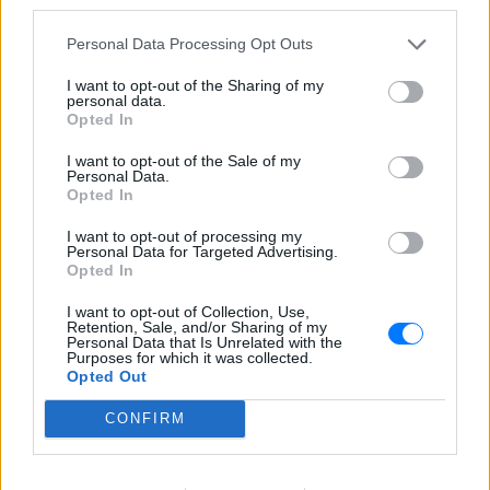
third parties.
οδικού δικτύου 8 χιλιομέτρων και
συνδέεται άμεσα με το νέο γήπεδο του
Personal Data Processing Opt Outs
Παναθηναϊκού.
I want to opt-out of the Sharing of my
personal data.
Opted In
I want to opt-out of the Sale of my
Personal Data.
Opted In
I want to opt-out of processing my
Ισραηλινό ΥΠΕΞ προς τουρίστες στην Ελλάδα:
Personal Data for Targeted Advertising.
«Κρύψτε ότι είστε Ισραηλινοί» λόγω
Opted In
διαδηλώσεων
I want to opt-out of Collection, Use,
Ταξιδιωτική προειδοποίηση εξέδωσε το ισραηλινό
Retention, Sale, and/or Sharing of my
υπουργείο Εξωτερικών ενόψει της «ημέρας οργής»
Personal Data that Is Unrelated with the
φιλοπαλαιστινιακών οργανώσεων σε 36 σημεία της χώρας.
Purposes for which it was collected.
ΣΉΜΕΡΑ
Opted Out
CONFIRM
Επιτρέπεται να προσπεράσεις
περιπολικό; Τι λέει ο ΚΟΚ που
οι περισσότεροι αγνοούν