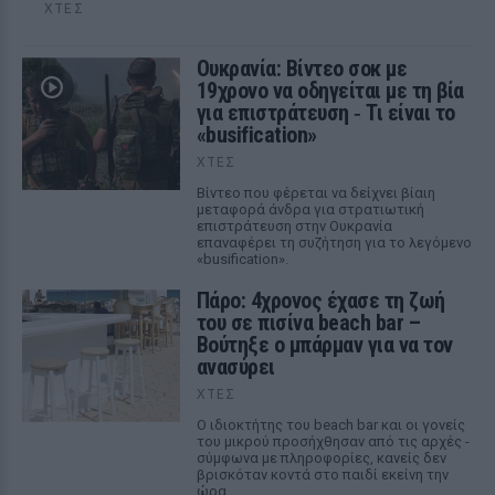
ΧΤΕΣ
Ουκρανία: Βίντεο σοκ με
19χρονο να οδηγείται με τη βία
για επιστράτευση ‑ Τι είναι το
«busification»
ΧΤΕΣ
Βίντεο που φέρεται να δείχνει βίαιη
μεταφορά άνδρα για στρατιωτική
επιστράτευση στην Ουκρανία
επαναφέρει τη συζήτηση για το λεγόμενο
«busification».
Πάρο: 4χρονος έχασε τη ζωή
του σε πισίνα beach bar –
Βούτηξε ο μπάρμαν για να τον
ανασύρει
ΧΤΕΣ
Ο ιδιοκτήτης του beach bar και οι γονείς
του μικρού προσήχθησαν από τις αρχές -
σύμφωνα με πληροφορίες, κανείς δεν
βρισκόταν κοντά στο παιδί εκείνη την
ώρα