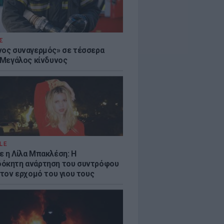
Σ
νος συναγερμός» σε τέσσερα
- Μεγάλος κίνδυνος
LE
ε η Λίλα Μπακλέση: Η
όκητη ανάρτηση του συντρόφου
 τον ερχομό του γιου τους