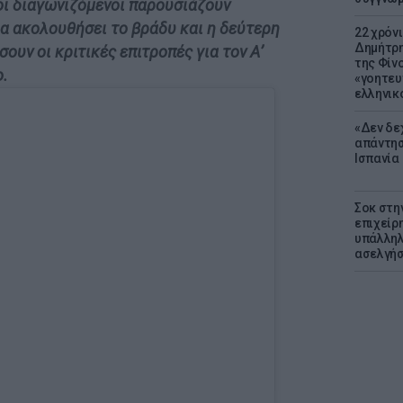
 οι διαγωνιζόμενοι παρουσιάζουν
α ακολουθήσει το βράδυ και η δεύτερη
22 χρόν
Δημήτρη
σουν οι κριτικές επιτροπές για τον Α’
της Φίνο
ο.
«γοητευ
ελληνικ
«Δεν δε
απάντησ
Ισπανία
Σοκ στη
επιχείρ
υπάλληλ
ασελγήσ