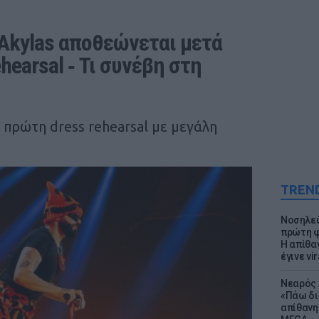
 Akylas αποθεώνεται μετά 
earsal ‑ Τι συνέβη στη 
 πρώτη dress rehearsal με μεγάλη
TREN
Νοσηλεύ
πρώτη φ
Η απίθα
έγινε vir
Νεαρός 
«Πάω δι
απίθανη