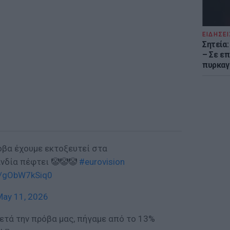
ΕΙΔΗΣΕΙ
Σητεία
– Σε επ
πυρκαγ
όβα έχουμε εκτοξευτεί στα
ανδία πέφτει 🤡🤡🤡
#eurovision
co/gObW7kSiq0
May 11, 2026
ετά την πρόβα μας, πήγαμε από το 13%