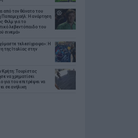
ια από τον θάνατο του
 Παπαμιχαήλ: Η ανάρτηση
ς Φιλμ για το
τικό λεβεντόπαιδο του
ού σινεμά»
χόμαστε τελεσίγραφα»: Η
η της Ιταλίας στην
ν Κρήτη: Τουρίστας
ησε να χρηματίσει
ο για του επιτρέψει να
ει σε ανήλικη