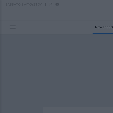
ΣΑΒΒΑΤΟ
8 ΑΥΓΟΥΣΤΟΥ
NEWSFEED