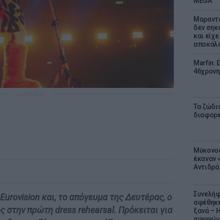
MEGA
Μαραντό
δεν σηκ
και είχε
αποκάλυ
Marfin: 
46χρονη
ΔΙΑΦΗΜΙΣΗ
Τα ζώδια
διαφορ
Μύκονος
έκαναν «
Αντιδρά
Συνελήφ
 Eurovision και, το απόγευμα της Δευτέρας, ο
αφέθηκε
 στην πρώτη dress rehearsal. Πρόκειται για
ξανά – 
συγγνώ