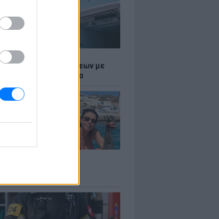
Σ
τος: Ρεκόρ Αναχωρήσεων με
Ταξιδιώτες στα Λιμάνια
LE
 Βερνίκου: Πόζαρε με
φαλο στο χέρι