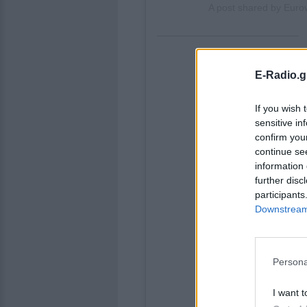
A post shared by Euro
E-Radio.g
If you wish 
sensitive in
confirm you
continue se
information 
further disc
participants
Downstream 
Persona
I want t