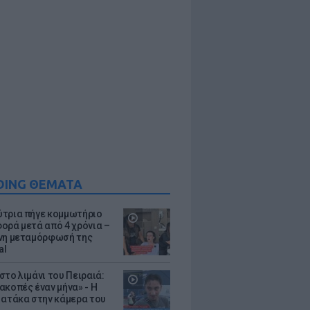
DING ΘΕΜΑΤΑ
τρια πήγε κομμωτήριο
ορά μετά από 4 χρόνια –
νη μεταμόρφωσή της
al
στο λιμάνι του Πειραιά:
ακοπές έναν μήνα» - Η
 ατάκα στην κάμερα του