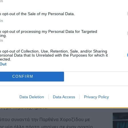
In
o opt-out of the Sale of my Personal Data.
In
to opt-out of processing my Personal Data for Targeted
τους πάντες με το στόμα ανοιχτό και οι
ΕΙΔΗΣΕΙ
ing.
Αύγουσ
ον Φωκά Ευαγγελινό να έχει δημιουργήσει
In
56.000 
 μεταφέρει το eurovisionfun, η εμφάνιση
o opt-out of Collection, Use, Retention, Sale, and/or Sharing
κηνή, να πατά το play για να ξεκινήσει η
ersonal Data that Is Unrelated with the Purposes for which it
lected.
πρώτο μέρος βλέπουμε το χαρακτηριστικό
Out
στο σημείο της λύρας, ο Akylas τραβά από το
CONFIRM
όνια, κάνοντας αναφορά στην Έλενα
πιτυχία του «My number one». Στο δεύτερο
νει την αίσθηση πως ο Akylas βρίσκεται σε
LIFESTY
Data Deletion
Data Access
Privacy Policy
Μαρίνα
 games αντικείμενα. Αμέσως μετά, παίρνει
λαγοκέ
ηνή με πυροτεχνήματα.
όπου συναντά την Παρθένα Χοροζίδου με
ς μία άλλη πόρτα, μπαίνει σε έναν αρχαίο