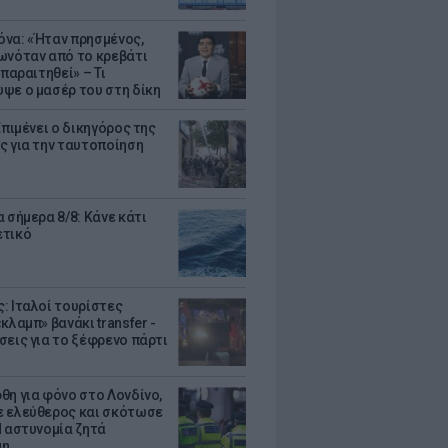
να: «Ήταν πρησμένος,
ωνόταν από το κρεβάτι
 παραιτηθεί» – Τι
ψε ο μασέρ του στη δίκη
Επιμένει ο δικηγόρος της
ς για την ταυτοποίηση
 σήμερα 8/8: Κάνε κάτι
ετικό
: Ιταλοί τουρίστες
κλαμπ» βανάκι transfer -
σεις για το ξέφρενο πάρτι
θη για φόνο στο Λονδίνο,
 ελεύθερος και σκότωσε
Η αστυνομία ζητά
μη