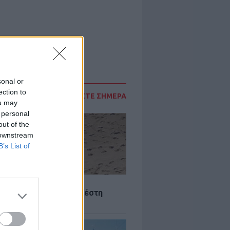
sonal or
ection to
ΔΙΑΒΑΣΤΕ ΣΗΜΕΡΑ
ou may
 personal
out of the
 downstream
B’s List of
Σ
 Πού θα «χτυπήσει» η ζέστη