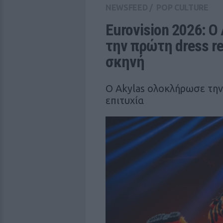
NEWSFEED
/
POP CULTURE
Eurovision 2026: Ο
την πρώτη dress reh
σκηνή
Ο Akylas ολοκλήρωσε την
επιτυχία