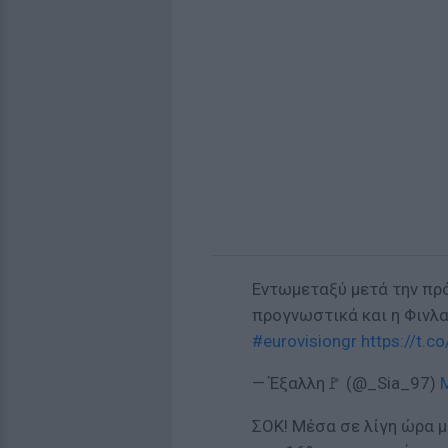
Εντωμεταξύ μετά την πρ
προγνωστικά και η Φινλ
#eurovisiongr
https://t.
— Έξαλλη🚩 (@_Sia_97)
ΣΟΚ! Μέσα σε λίγη ώρα μ