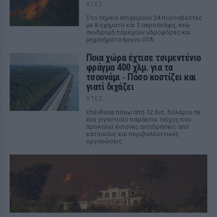
ΧΤΕΣ
Στο σημείο επιχειρούν 24 πυροσβέστες
με 8 οχήματα και 3 αεροσκάφη, ενώ
συνδρομή παρέχουν υδροφόρες και
μηχανήματα έργου ΟΤΑ.
Ποια χώρα έχτισε τσιμεντένιο
φράγμα 400 χλμ. για τα
τσουνάμι ‑ Πόσο κοστίζει και
γιατί διχάζει
ΧΤΕΣ
Επένδυσε πάνω από 12 δισ. δολάρια σε
ένα γιγαντιαίο παράκτιο τείχος που
προκαλεί έντονες αντιδράσεις από
κατοίκους και περιβαλλοντικές
οργανώσεις