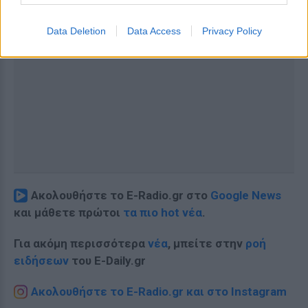
Data Deletion
Data Access
Privacy Policy
Ακολουθήστε το E-Radio.gr στο
Google News
και μάθετε πρώτοι
τα πιο hot νέα
.
Για ακόμη περισσότερα
νέα
, μπείτε στην
ροή
ειδήσεων
του E-Daily.gr
Ακολουθήστε το E-Radio.gr και στο Instagram