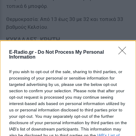
τοπικά 6 μποφόρ.
Θερμοκρασία: Από 13 έως 30 με 32 και τοπικά 33
βαθμούς Κελσίου.
ΚΥΚΛΑΔΕΣ, ΚΡΗΤΗ
E-Radio.gr -
Do Not Process My Personal
Καιρός: Γενικά αίθριος.
Information
Ανεμοι: Δυτικοί βορειοδυτικοί 4 με 6 στρεφόμενοι
If you wish to opt-out of the sale, sharing to third parties, or
και ενισχυόμενοι μετά το μεσημέρι σε
processing of your personal or sensitive information for
νοτιοδυτικούς 6 με 7 μποφόρ.
targeted advertising by us, please use the below opt-out
section to confirm your selection. Please note that after your
Θερμοκρασία: Από 17 έως 28 και στην Κρήτη έως 30
opt-out request is processed you may continue seeing
βαθμούς Κελσίου.
interest-based ads based on personal information utilized by
us or personal information disclosed to third parties prior to
ΝΗΣΙΑ ΑΝΑΤΟΛΙΚΟΥ ΑΙΓΑΙΟΥ –
your opt-out. You may separately opt-out of the further
ΔΩΔΕΚΑΝΗΣΑ
disclosure of your personal information by third parties on the
IAB’s list of downstream participants. This information may
also be disclosed by us to third parties on the
IAB’s List of