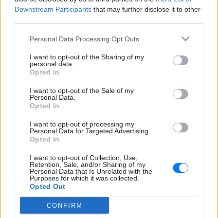
Καιρός: Γενικά αίθριος. Από το απόγευμα στα
Downstream Participants
that may further disclose it to other
βόρεια θα αναπτυχθούν νεφώσεις και είναι πιθανό
third parties.
να σημειωθούν λίγες τοπικές βροχές.
Personal Data Processing Opt Outs
Ανεμοι: Από νότιες διευθύνσεις 4 με 5 μποφόρ.
I want to opt-out of the Sharing of my
personal data.
Θερμοκρασία: Από 14 έως 25 και τοπικά στα νότια
Opted In
26 βαθμούς Κελσίου.
I want to opt-out of the Sale of my
Personal Data.
[ΠΗΓΗ]
Opted In
I want to opt-out of processing my
Personal Data for Targeted Advertising.
ΔΙΑΦΗΜΙΣΗ
Opted In
I want to opt-out of Collection, Use,
Retention, Sale, and/or Sharing of my
Personal Data that Is Unrelated with the
Purposes for which it was collected.
Opted Out
CONFIRM