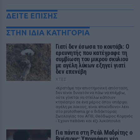
ΔΕΙΤΕ ΕΠΙΣΗΣ
ΣΤΗΝ ΙΔΙΑ ΚΑΤΗΓΟΡΙΑ
Γιατί δεν έσωσα το κουτάβι: Ο
ερευνητής που κατέγραφε τη
συμβίωση του μικρού σκυλιού
με αγέλη λύκων εξηγεί γιατί
δεν επενέβη
ΧΤΕΣ
«Κρατάμε την επιστημονική απόσταση,
δεν είναι δυνατόν να πάω να επέμβω,
ούτε γίνεται να στείλω κάποιον
κτηνίατρο σε ένα μέρος όπου υπάρχει
αγέλη με λύκους, είναι επικίνδυνο» λέει
στο protothema.gr ο διδάκτορας
ζωολογίας του ΑΠΘ, Θεόδωρος Κομηνός
- Έχουν πεθάνει και έξι λυκόπουλα
Για πάντα στη Ρεάλ Μαδρίτης ο
Βινίσιους: Υπογράφει νέο