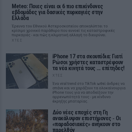
Meteo: Ποιες είναι οι 6 πιο επικίνδυνες
εβδομάδες για δασικές πυρκαγιές στην
Ελλάδα
Έρευνα του Εθνικού Αστεροσκοπείου αποκαλύπτει το
κρίσιμο χρονικό παράθυρο που ευνοεί τις καταστροφικές
πυρκαγιές - και πώς η κλιματική αλλαγή το διευρύνει.
ΧΤΕΣ
iPhone 17 στα σκουπίδια: Γιατί
Ρώσοι χρήστες καταστρέφουν
τα νέα κινητά τους ... επίτηδες!
ΧΤΕΣ
Ένα viral trend στο TikTok ωθεί άνδρες να
σπάνε και να χαράζουν τα ολοκαίνουργια
iPhone τους για να αποδείξουν την
αρρενωπότητά τους - με κίνδυνο
έκρηξης μπαταρίας.
Δύο νέες εποχές στη Γη
ανακάλυψαν επιστήμονες ‑ Oι
«παραδοσιακές» ανήκουν στο
παρελθόν