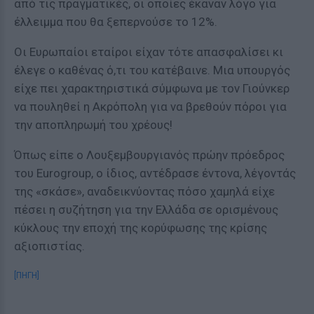
από τις πραγματικές, οι οποίες έκαναν λόγο για
έλλειμμα που θα ξεπερνούσε το 12%.
Οι Ευρωπαίοι εταίροι είχαν τότε απασφαλίσει κι
έλεγε ο καθένας ό,τι του κατέβαινε. Μια υπουργός
είχε πει χαρακτηριστικά σύμφωνα με τον Γιούνκερ
να πουληθεί η Ακρόπολη για να βρεθούν πόροι για
την αποπληρωμή του χρέους!
Όπως είπε ο Λουξεμβουργιανός πρώην πρόεδρος
του Eurogroup, ο ίδιος, αντέδρασε έντονα, λέγοντάς
της «σκάσε», αναδεικνύοντας πόσο χαμηλά είχε
πέσει η συζήτηση για την Ελλάδα σε ορισμένους
κύκλους την εποχή της κορύφωσης της κρίσης
αξιοπιστίας.
[ΠΗΓΗ]