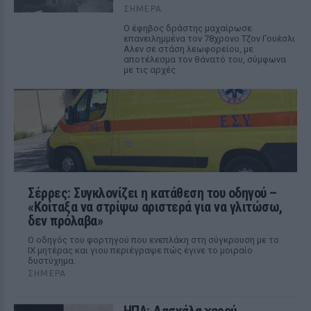
ΣΉΜΕΡΑ
Ο έφηβος δράστης μαχαίρωσε
επανειλημμένα τον 78χρονο Τζον Γουέσλι
Αλεν σε στάση λεωφορείου, με
αποτέλεσμα τον θάνατό του, σύμφωνα
με τις αρχές
Σέρρες: Συγκλονίζει η κατάθεση του οδηγού –
«Κοίταξα να στρίψω αριστερά για να γλιτώσω,
δεν πρόλαβα»
Ο οδηγός του φορτηγού που ενεπλάκη στη σύγκρουση με το
ΙΧ μητέρας και γιου περιέγραψε πώς έγινε το μοιραίο
δυστύχημα.
ΣΉΜΕΡΑ