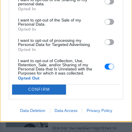
personal data.
τριπλάσιο του νόμιμου ορίου, έπεσε
Opted In
πάνω στο golf cart των νεόνυμφων στο
Folly Beach - τώρα νέο υλικό από το
αστυνομικό τμήμα αποκαλύπτει τη
I want to opt-out of the Sale of my
συμπεριφορά της λίγο μετά τη μοιραία
Personal Data.
σύγκρουση
Opted In
Τροχαίο στις Σέρρες: «Έχασα τη
I want to opt-out of processing my
γυναίκα και το παιδί μου, τα
Personal Data for Targeted Advertising.
έχασα όλα» ‑ Ο πόνος του
Opted In
πατέρα
I want to opt-out of Collection, Use,
ΣΉΜΕΡΑ
Retention, Sale, and/or Sharing of my
Personal Data that Is Unrelated with the
Μητέρα 43 ετών και ο 21χρονος γιος της
Purposes for which it was collected.
σκοτώθηκαν σε μετωπική σύγκρουση με
Opted Out
φορτηγό στην επαρχιακή οδό Αμφίπολης
– Δράμας, κοντά στην Παλαιοκώμη.
CONFIRM
Καταδίωξη στο κέντρο της
Θεσσαλονίκης: Έσπασαν το
τζάμι του οδηγού – «Μην κάνεις
Data Deletion
Data Access
Privacy Policy
μ@@@», του φώναζαν
ΣΉΜΕΡΑ
Εξαιτίας των υψηλών ταχυτήτων το