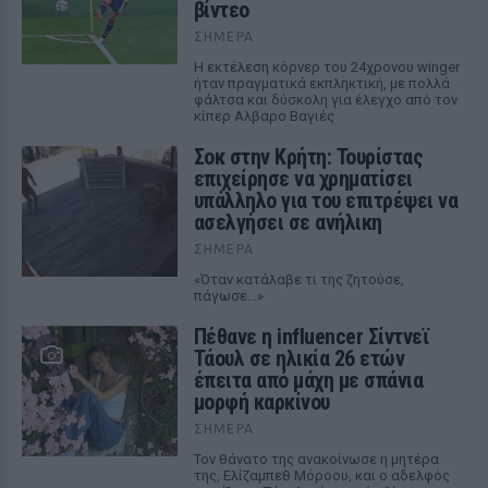
βίντεο
ΣΉΜΕΡΑ
Η εκτέλεση κόρνερ του 24χρονου winger
ήταν πραγματικά εκπληκτική, με πολλά
φάλτσα και δύσκολη για έλεγχο από τον
κίπερ Αλβαρο Βαγιές
Σοκ στην Κρήτη: Τουρίστας
επιχείρησε να χρηματίσει
υπάλληλο για του επιτρέψει να
ασελγήσει σε ανήλικη
ΣΉΜΕΡΑ
«Όταν κατάλαβε τι της ζητούσε,
πάγωσε...»
Πέθανε η influencer Σίντνεϊ
Τάουλ σε ηλικία 26 ετών
έπειτα από μάχη με σπάνια
μορφή καρκίνου
ΣΉΜΕΡΑ
Τον θάνατο της ανακοίνωσε η μητέρα
της, Ελίζαμπεθ Μόροου, και ο αδελφός