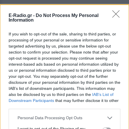
E-Radio.gr -
Do Not Process My Personal
Information
If you wish to opt-out of the sale, sharing to third parties, or
processing of your personal or sensitive information for
targeted advertising by us, please use the below opt-out
section to confirm your selection. Please note that after your
opt-out request is processed you may continue seeing
interest-based ads based on personal information utilized by
ΔΕΙΤΕ ΕΠΙΣΗΣ
us or personal information disclosed to third parties prior to
your opt-out. You may separately opt-out of the further
ΣΤΗΝ ΙΔΙΑ ΚΑΤΗΓΟΡΙΑ
disclosure of your personal information by third parties on the
IAB’s list of downstream participants. This information may
also be disclosed by us to third parties on the
IAB’s List of
«Θέλω τον μπαμπά μου»: Το
Downstream Participants
that may further disclose it to other
βίντεο της μεθυσμένης οδηγού
third parties.
που σκότωσε νύφη ώρες μετά
τον γάμο της
Personal Data Processing Opt Outs
ΣΉΜΕΡΑ
I want to opt-out of the Sharing of my
Η Jamie Lee Komoroski, με αλκοόλ