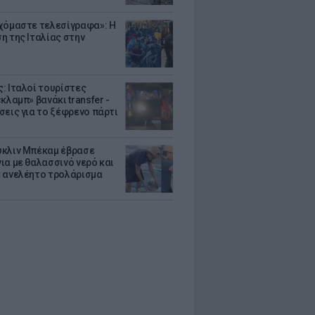
χόμαστε τελεσίγραφα»: Η
η της Ιταλίας στην
: Ιταλοί τουρίστες
κλαμπ» βανάκι transfer -
σεις για το ξέφρενο πάρτι
κλιν Μπέκαμ έβρασε
ια με θαλασσινό νερό και
 ανελέητο τρολάρισμα