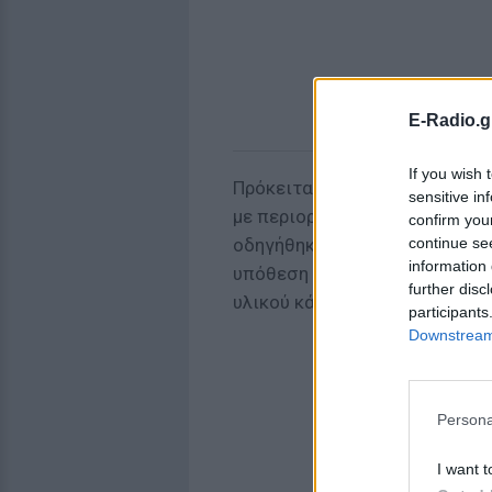
E-Radio.g
If you wish 
Πρόκειται για 56χρονο ο οποί
sensitive in
με περιοριστικούς όρους, μετ
confirm you
continue se
οδηγήθηκε αντιμετωπίζοντας 
information 
υπόθεση που αφορά παραβίασ
further disc
υλικού κάτω των 15 ετών.
participants
Downstream 
Persona
I want t