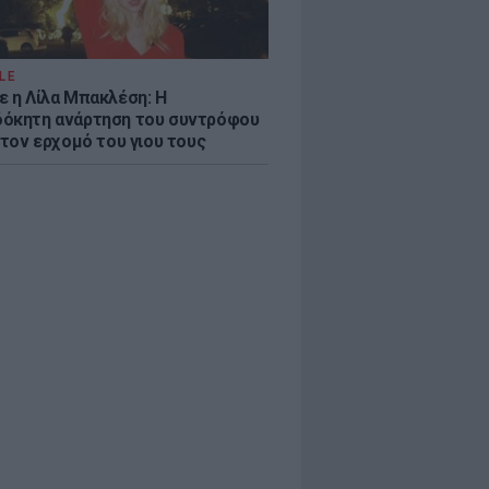
LE
ε η Λίλα Μπακλέση: Η
όκητη ανάρτηση του συντρόφου
 τον ερχομό του γιου τους