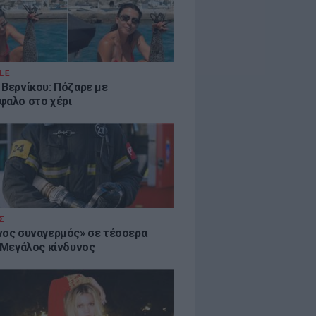
LE
 Βερνίκου: Πόζαρε με
φαλο στο χέρι
Σ
νος συναγερμός» σε τέσσερα
- Μεγάλος κίνδυνος