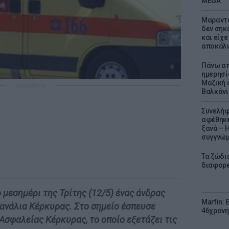
MEGA
Μαραντό
δεν σηκ
και είχε
αποκάλυ
Πάνω απ
ημερησί
Μαζική 
ΔΙΑΦΗΜΙΣΗ
Βαλκάνι
Συνελήφ
αφέθηκε
ξανά – 
συγγνώ
Τα ζώδια
διαφορ
 μεσημέρι της Τρίτης (12/5) ένας άνδρας
Marfin: 
 Κανάλια Κέρκυρας. Στο σημείο έσπευσε
46χρονη
Ασφαλείας Κέρκυρας, το οποίο εξετάζει τις