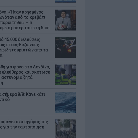
να: «Ήταν πρησμένος,
ωνόταν από το κρεβάτι
 παραιτηθεί» – Τι
ψε ο μασέρ του στη δίκη
ό 45.000 διελεύσεις
ως στους Ευζώνους:
άφιξη τουριστών από τα
α
θη για φόνο στο Λονδίνο,
 ελεύθερος και σκότωσε
Η αστυνομία ζητά
μη
 σήμερα 8/8: Κάνε κάτι
ετικό
Επιμένει ο δικηγόρος της
ς για την ταυτοποίηση