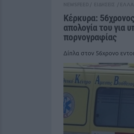
NEWSFEED
/
ΕΙΔΗΣΕΙΣ
/
ΕΛΛ
Κέρκυρα: 56χρονος
απολογία του για υ
πoρνoγραφίας
Δίπλα στον 56χρονο εντο