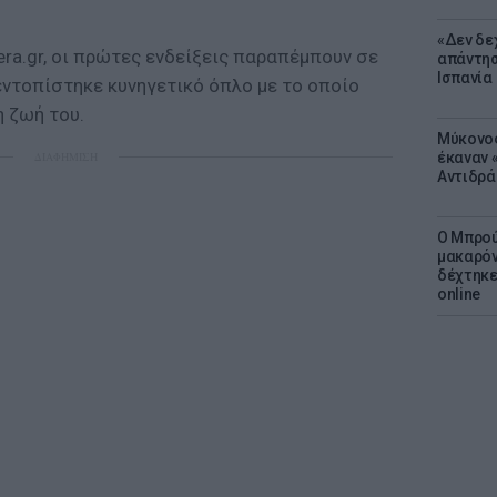
«Δεν δε
ra.gr, οι πρώτες ενδείξεις παραπέμπουν σε
απάντησ
Ισπανία
εντοπίστηκε κυνηγετικό όπλο με το οποίο
η ζωή του.
Μύκονος
έκαναν «
ΔΙΑΦΗΜΙΣΗ
Αντιδρά
Ο Μπρού
μακαρόν
δέχτηκε
online