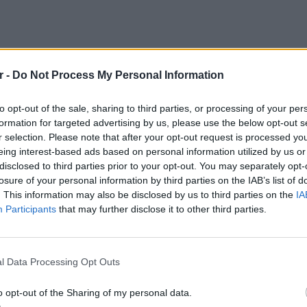
r -
Do Not Process My Personal Information
to opt-out of the sale, sharing to third parties, or processing of your per
ος είχε αφεθεί ελεύθερος τη Δευτέρα (11/5)
formation for targeted advertising by us, please use the below opt-out s
ά την απολογία του στον ανακριτή όπου
r selection. Please note that after your opt-out request is processed y
eing interest-based ads based on personal information utilized by us or
κατηγορία σε βαθμό κακουργήματος για
disclosed to third parties prior to your opt-out. You may separately opt-
η της νομοθεσίας περί πορνογραφικού
losure of your personal information by third parties on the IAB’s list of
. This information may also be disclosed by us to third parties on the
IA
Participants
that may further disclose it to other third parties.
LIFESTY
22 χρό
Παπαμι
l Data Processing Opt Outs
για το
ελληνι
o opt-out of the Sharing of my personal data.