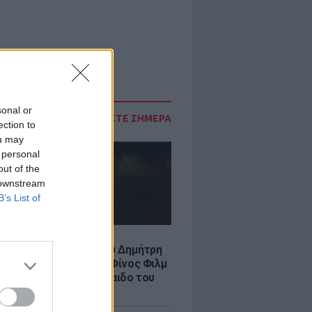
sonal or
ΔΙΑΒΑΣΤΕ ΣΗΜΕΡΑ
ection to
ou may
 personal
out of the
 downstream
B’s List of
LE
νια από τον θάνατο του Δημήτρη
χαήλ: Η ανάρτηση της Φίνος Φιλμ
 «γοητευτικό λεβεντόπαιδο του
κού σινεμά»