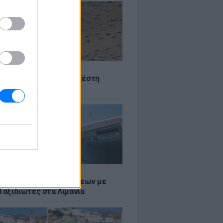
Σ
 Πού θα «χτυπήσει» η ζέστη
Σ
τος: Ρεκόρ Αναχωρήσεων με
Ταξιδιώτες στα Λιμάνια