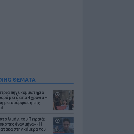
DING ΘΕΜΑΤΑ
τρια πήγε κομμωτήριο
ορά μετά από 4 χρόνια –
νη μεταμόρφωσή της
al
στο λιμάνι του Πειραιά:
ακοπές έναν μήνα» - Η
 ατάκα στην κάμερα του