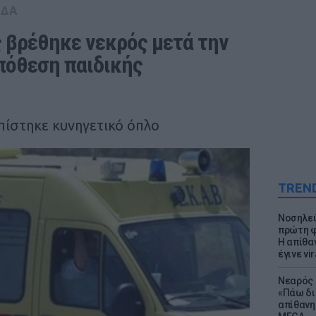
ΑΔΑ
 βρέθηκε νεκρός μετά την 
πόθεση παιδικής 
πίστηκε κυνηγετικό όπλο
TREN
Νοσηλεύ
πρώτη φ
Η απίθα
έγινε vir
Νεαρός 
«Πάω δι
απίθανη