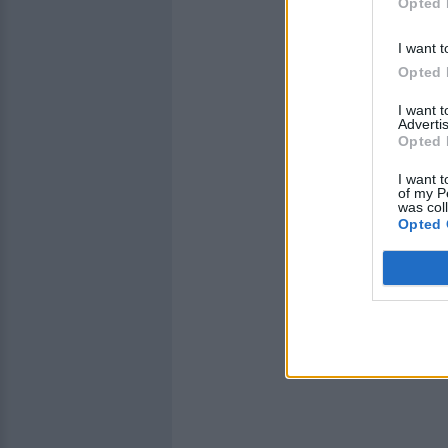
Opted 
I want t
Opted 
I want 
Advertis
Opted 
I want t
of my P
was col
Opted 