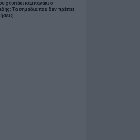
ου χτυπάει καμπανάκι ο
ιδής; Τα σημάδια που δεν πρέπει
οήσεις