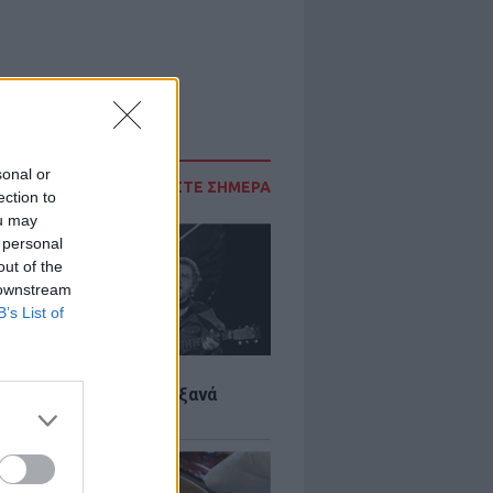
sonal or
ΔΙΑΒΑΣΤΕ ΣΗΜΕΡΑ
ection to
ou may
 personal
out of the
 downstream
B’s List of
LTURE
it wonders που έγιναν ξανά
οι από… ατύχημα