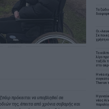
Τα ζώδια
διαφορ
Οι «λευ
Σε ποιε
χρήση κ
ΔΙΑΦΗΜΙΣΗ
Το κόλπ
λίγο πρι
ταξίδι 
στο αερ
Η νέα σχ
συγκατοί
Theron 
Η γυναί
ζσάιρ πρόκειται να υποβληθεί σε
νέος Αϊν
διών της, έπειτα από χρόνια σοβαρής και
παραλίγο