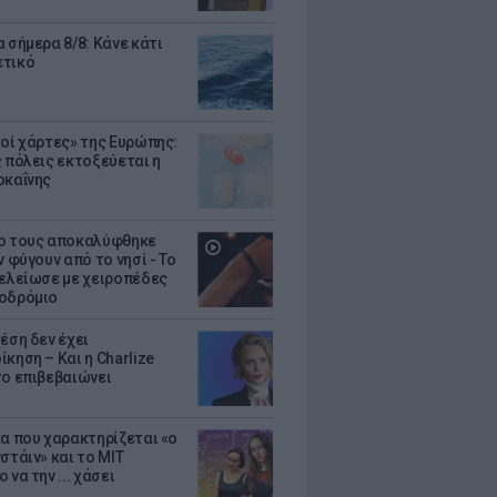
 σήμερα 8/8: Κάνε κάτι
ετικό
κοί χάρτες» της Ευρώπης:
ς πόλεις εκτοξεύεται η
οκαΐνης
ο τους αποκαλύφθηκε
ν φύγουν από το νησί - Το
τελείωσε με χειροπέδες
οδρόμιο
έση δεν έχει
κηση – Και η Charlize
το επιβεβαιώνει
κα που χαρακτηρίζεται «ο
στάιν» και το MIT
 να την ... χάσει