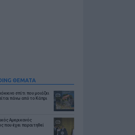
DING ΘΕΜΑΤΑ
κόκκινο σπίτι που μοιάζει
είται πάνω από το Κάπρι
ικός Αμερικανός
ς που έχει παραιτηθεί