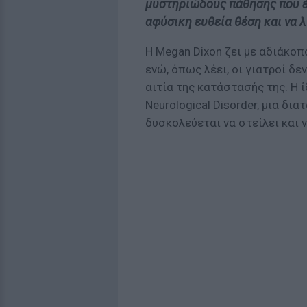
μυστηριώδους πάθησης που έ
αφύσικη ευθεία θέση και να λ
Η Megan Dixon ζει με αδιάκοπ
ενώ, όπως λέει, οι γιατροί δ
αιτία της κατάστασής της. Η ί
Neurological Disorder, μια δι
δυσκολεύεται να στείλει και