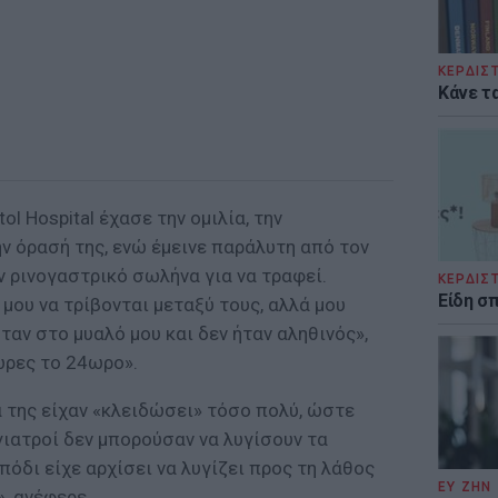
ΚΕΡΔΙΣ
Κάνε τα
ol Hospital έχασε την ομιλία, την
ην όρασή της, ενώ έμεινε παράλυτη από τον
ν ρινογαστρικό σωλήνα για να τραφεί.
ΚΕΡΔΙΣ
Είδη σ
μου να τρίβονται μεταξύ τους, αλλά μου
ταν στο μυαλό μου και δεν ήταν αληθινός»,
ώρες το 24ωρο».
 της είχαν «κλειδώσει» τόσο πολύ, ώστε
γιατροί δεν μπορούσαν να λυγίσουν τα
πόδι είχε αρχίσει να λυγίζει προς τη λάθος
ΕΥ ΖΗΝ
, ανέφερε.