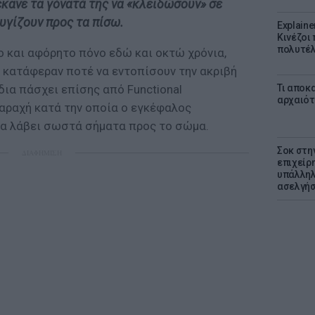
κανε τα γόνατά της να «κλειδώσουν» σε
υγίζουν προς τα πίσω.
Explaine
Κινέζοι
πολυτέλ
ο και αφόρητο πόνο εδώ και οκτώ χρόνια,
εν κατάφεραν ποτέ να εντοπίσουν την ακριβή
Τι αποκ
δια πάσχει επίσης από Functional
αρχαιότ
αταραχή κατά την οποία ο εγκέφαλος
 να λάβει σωστά σήματα προς το σώμα.
Σοκ στη
ΔΙΑΦΗΜΙΣΗ
επιχείρ
υπάλληλ
ασελγήσ