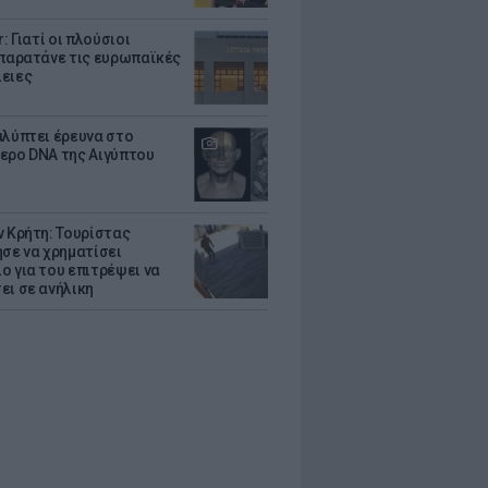
r: Γιατί οι πλούσιοι
 παρατάνε τις ευρωπαϊκές
ειες
αλύπτει έρευνα στο
ερο DNA της Αιγύπτου
ν Κρήτη: Τουρίστας
ησε να χρηματίσει
ο για του επιτρέψει να
ει σε ανήλικη