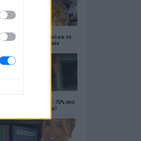
ό γιαούρτι: Μία κουταλιά και τα
led eggs θα απογειωθούν
ΤΕ
ιρινές εκπτώσεις έως - 70% από
αλύτερα eshops ένδυσης!