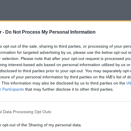
r -
Do Not Process My Personal Information
to opt-out of the sale, sharing to third parties, or processing of your per
formation for targeted advertising by us, please use the below opt-out s
r selection. Please note that after your opt-out request is processed y
eing interest-based ads based on personal information utilized by us or
disclosed to third parties prior to your opt-out. You may separately opt-
σε για πρώτη φορά στα 13 της, όταν πέρασε
losure of your personal information by third parties on the IAB’s list of
ήνωση. Έναν χρόνο αργότερα τα πόδια της
. This information may also be disclosed by us to third parties on the
IA
ύν να λειτουργούν» και από τότε δεν
Participants
that may further disclose it to other third parties.
 διαγνώστηκε με μυαλγική
POP CU
ήθηκε σε φυσικοθεραπείες, όμως τα πόδια
5 one-h
ωμένα.
διάσημ
l Data Processing Opt Outs
υα όλο και περισσότερο», είπε. «Άρχισα να
o opt-out of the Sharing of my personal data.
. Στα 16 μου δεν μπορούσα πλέον να