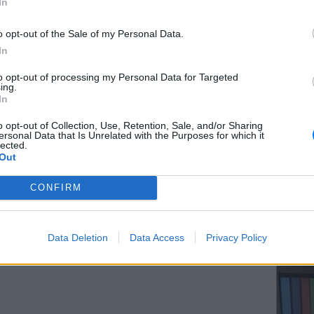
In
α χάνω την ικανότητα ομιλίας». Η νεαρή
o opt-out of the Sale of my Personal Data.
νοσοκομείο όταν οι γιατροί φοβήθηκαν
In
λικό επεισόδιο. Όπως περιγράφει, επρόκειτο
ΕΥ ΖΗΝ
τέσσερις ημέρες, αλλά τελικά έμεινε
to opt-out of processing my Personal Data for Targeted
Ελληνικ
ing.
scramb
In
ΔΙΑΦΗΜΙΣΗ
o opt-out of Collection, Use, Retention, Sale, and/or Sharing
ersonal Data that Is Unrelated with the Purposes for which it
lected.
Out
CONFIRM
ΚΕΡΔΙΣ
Καλοκα
Data Deletion
Data Access
Privacy Policy
τα μεγ