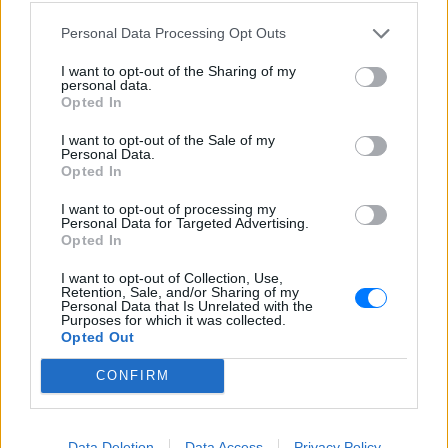
Personal Data Processing Opt Outs
I want to opt-out of the Sharing of my
personal data.
Opted In
I want to opt-out of the Sale of my
Personal Data.
Opted In
I want to opt-out of processing my
Personal Data for Targeted Advertising.
Ακολουθήστε το E-Radio.gr στο
Google News
Opted In
και μάθετε πρώτοι
τα πιο hot νέα
.
I want to opt-out of Collection, Use,
Retention, Sale, and/or Sharing of my
Εσύ μπήκες στο E-Daily.gr; Τα νέα της ημέρας
Personal Data that Is Unrelated with the
Purposes for which it was collected.
και ότι σου κάνει κλικ!
Opted Out
Ακολουθήστε το E-Radio.gr και στο Instagram
CONFIRM
ΔΙΑΦΗΜΙΣΗ
Data Deletion
Data Access
Privacy Policy