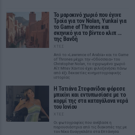
Το μαροκινό χωριό που έγινε
Τροία για τον Nolan, Yunkai για
το Game of Thrones και
σκηνικό για το βίντεο κλιπ ...
της Βανδή
ΧΤΕΣ
Από το «Lawrence of Arabia» και το Game
of Thrones μέχρι την «Οδύσσεια» του
Christopher Nolan, το οχυρωμένο χωριό
Αΐτ Μπεν Χαντού έχει φιλοξενήσει πάνω
από έξι δεκαετίες κινηματογραφικής
ιστορίας
Η Τατιάνα Στεφανίδου φόρεσε
μπικίνι και εντυπωσίασε με το
κορμί της στα καταγάλανα νερά
του Ιονίου
ΧΤΕΣ
Οι φωτογραφίες που ανέβασε η
παρουσιάστρια από τις διακοπές της με
τον Νίκο Ευαγγελάτο στα Επτάνησα