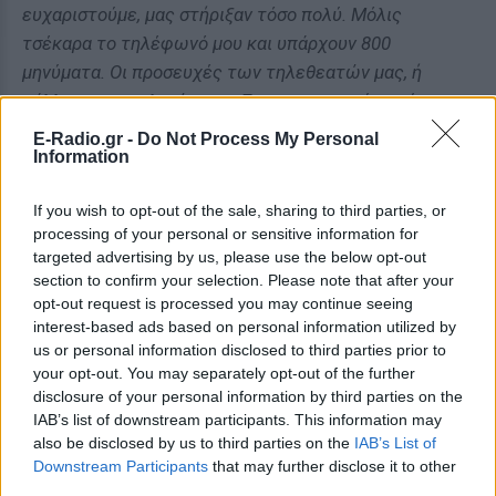
ευχαριστούμε, μας στήριξαν τόσο πολύ. Μόλις
τσέκαρα το τηλέφωνό μου και υπάρχουν 800
μηνύματα. Οι προσευχές των τηλεθεατών μας, ή
μάλλον, των πολιτών μας. Σας ευχαριστούμε, είναι
πολύτιμο για εμάς
».
E-Radio.gr -
Do Not Process My Personal
Information
[ΠΗΓΗ]
If you wish to opt-out of the sale, sharing to third parties, or
processing of your personal or sensitive information for
ΔΙΑΦΗΜΙΣΗ
targeted advertising by us, please use the below opt-out
section to confirm your selection. Please note that after your
opt-out request is processed you may continue seeing
interest-based ads based on personal information utilized by
us or personal information disclosed to third parties prior to
your opt-out. You may separately opt-out of the further
disclosure of your personal information by third parties on the
IAB’s list of downstream participants. This information may
also be disclosed by us to third parties on the
IAB’s List of
Downstream Participants
that may further disclose it to other
third parties.