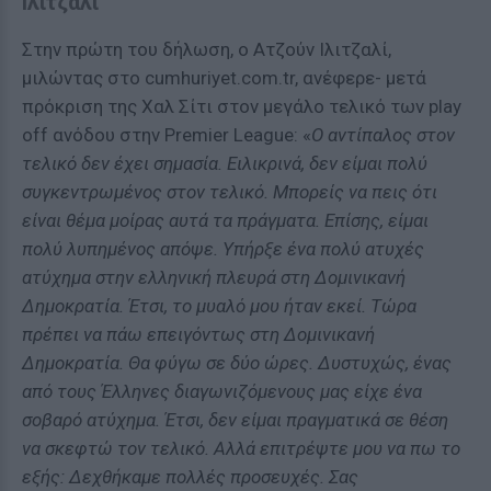
Ιλιτζαλί
Στην πρώτη του δήλωση, ο Ατζούν Ιλιτζαλί,
μιλώντας στο cumhuriyet.com.tr, ανέφερε- μετά
πρόκριση της Χαλ Σίτι στον μεγάλο τελικό των play
off ανόδου στην Premier League: «
Ο αντίπαλος στον
τελικό δεν έχει σημασία. Ειλικρινά, δεν είμαι πολύ
συγκεντρωμένος στον τελικό. Μπορείς να πεις ότι
είναι θέμα μοίρας αυτά τα πράγματα. Επίσης, είμαι
πολύ λυπημένος απόψε. Υπήρξε ένα πολύ ατυχές
ατύχημα στην ελληνική πλευρά στη Δομινικανή
Δημοκρατία. Έτσι, το μυαλό μου ήταν εκεί. Τώρα
πρέπει να πάω επειγόντως στη Δομινικανή
Δημοκρατία. Θα φύγω σε δύο ώρες. Δυστυχώς, ένας
από τους Έλληνες διαγωνιζόμενους μας είχε ένα
σοβαρό ατύχημα. Έτσι, δεν είμαι πραγματικά σε θέση
να σκεφτώ τον τελικό. Αλλά επιτρέψτε μου να πω το
εξής: Δεχθήκαμε πολλές προσευχές. Σας