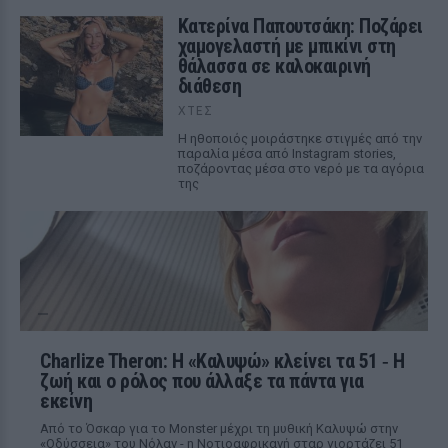
Κατερίνα Παπουτσάκη: Ποζάρει
χαμογελαστή με μπικίνι στη
θάλασσα σε καλοκαιρινή
διάθεση
ΧΤΕΣ
Η ηθοποιός μοιράστηκε στιγμές από την
παραλία μέσα από Instagram stories,
ποζάροντας μέσα στο νερό με τα αγόρια
της
Charlize Theron: Η «Καλυψώ» κλείνει τα 51 ‑ H
ζωή και ο ρόλος που άλλαξε τα πάντα για
εκείνη
Από το Όσκαρ για το Monster μέχρι τη μυθική Καλυψώ στην
«Οδύσσεια» του Νόλαν - η Νοτιοαφρικανή σταρ γιορτάζει 51