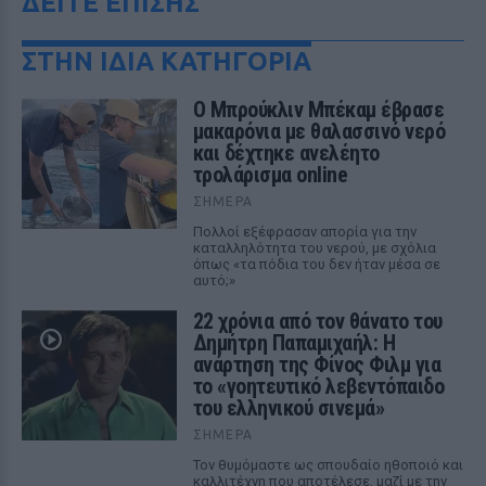
ΔΕΙΤΕ ΕΠΙΣΗΣ
ΣΤΗΝ ΙΔΙΑ ΚΑΤΗΓΟΡΙΑ
Ο Μπρούκλιν Μπέκαμ έβρασε
μακαρόνια με θαλασσινό νερό
και δέχτηκε ανελέητο
τρολάρισμα online
ΣΉΜΕΡΑ
Πολλοί εξέφρασαν απορία για την
καταλληλότητα του νερού, με σχόλια
όπως «τα πόδια του δεν ήταν μέσα σε
αυτό;»
22 χρόνια από τον θάνατο του
Δημήτρη Παπαμιχαήλ: Η
ανάρτηση της Φίνος Φιλμ για
το «γοητευτικό λεβεντόπαιδο
του ελληνικού σινεμά»
ΣΉΜΕΡΑ
Τον θυμόμαστε ως σπουδαίο ηθοποιό και
καλλιτέχνη που αποτέλεσε, μαζί με την