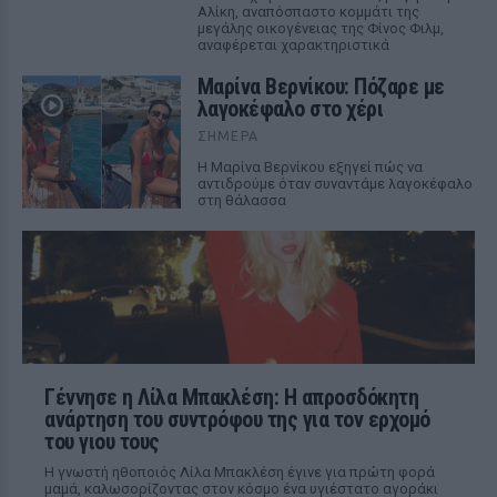
Αλίκη, αναπόσπαστο κομμάτι της
μεγάλης οικογένειας της Φίνος Φιλμ,
αναφέρεται χαρακτηριστικά
Μαρίνα Βερνίκου: Πόζαρε με
λαγοκέφαλο στο χέρι
ΣΉΜΕΡΑ
Η Μαρίνα Βερνίκου εξηγεί πώς να
αντιδρούμε όταν συναντάμε λαγοκέφαλο
στη θάλασσα
Γέννησε η Λίλα Μπακλέση: Η απροσδόκητη
ανάρτηση του συντρόφου της για τον ερχομό
του γιου τους
Η γνωστή ηθοποιός Λίλα Μπακλέση έγινε για πρώτη φορά
μαμά, καλωσορίζοντας στον κόσμο ένα υγιέστατο αγοράκι