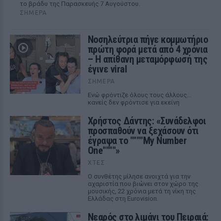
το βράδυ της Παρασκευής 7 Αυγούστου.
ΣΉΜΕΡΑ
Νοσηλεύτρια πήγε κομμωτήριο
πρώτη φορά μετά από 4 χρόνια
– Η απίθανη μεταμόρφωσή της
έγινε viral
ΣΉΜΕΡΑ
Ενώ φρόντιζε όλους τους άλλους...
κανείς δεν φρόντισε για εκείνη
Χρήστος Δάντης: «Συνάδελφοι
προσπαθούν να ξεχάσουν ότι
έγραψα το """"My Number
One""""»
ΧΤΕΣ
Ο συνθέτης μίλησε ανοιχτά για την
αχαριστία που βιώνει στον χώρο της
μουσικής, 22 χρόνια μετά τη νίκη της
Ελλάδας στη Eurovision.
Νεαρός στο λιμάνι του Πειραιά: