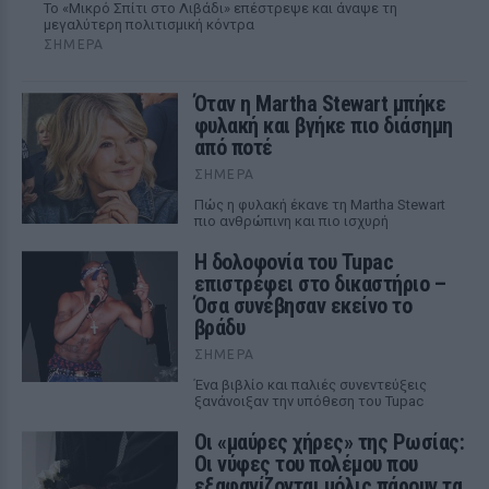
Το «Μικρό Σπίτι στο Λιβάδι» επέστρεψε και άναψε τη
μεγαλύτερη πολιτισμική κόντρα
ΣΉΜΕΡΑ
Όταν η Martha Stewart μπήκε
φυλακή και βγήκε πιο διάσημη
από ποτέ
ΣΉΜΕΡΑ
Πώς η φυλακή έκανε τη Martha Stewart
πιο ανθρώπινη και πιο ισχυρή
Η δολοφονία του Tupac
επιστρέφει στο δικαστήριο –
Όσα συνέβησαν εκείνο το
βράδυ
ΣΉΜΕΡΑ
Ένα βιβλίο και παλιές συνεντεύξεις
ξανάνοιξαν την υπόθεση του Tupac
Οι «μαύρες χήρες» της Ρωσίας:
Οι νύφες του πολέμου που
εξαφανίζονται μόλις πάρουν τα