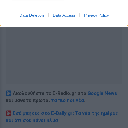
Data Deletion
Data Access
Privacy Policy
Ακολουθήστε το E-Radio.gr στο
Google News
και μάθετε πρώτοι
τα πιο hot νέα
.
Εσύ μπήκες στο E-Daily.gr; Τα νέα της ημέρας
και ότι σου κάνει κλικ!