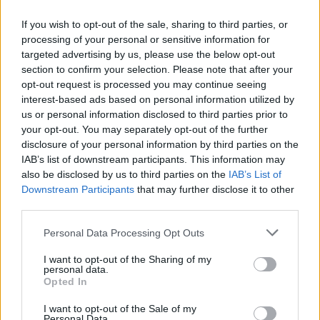
If you wish to opt-out of the sale, sharing to third parties, or
processing of your personal or sensitive information for
targeted advertising by us, please use the below opt-out
section to confirm your selection. Please note that after your
opt-out request is processed you may continue seeing
ΔΕΙΤΕ ΕΠΙΣΗΣ
interest-based ads based on personal information utilized by
us or personal information disclosed to third parties prior to
your opt-out. You may separately opt-out of the further
ΣΤΗΝ ΙΔΙΑ ΚΑΤΗΓΟΡΙΑ
disclosure of your personal information by third parties on the
IAB’s list of downstream participants. This information may
Ουκρανία: Βίντεο σοκ με
also be disclosed by us to third parties on the
IAB’s List of
19χρονο να οδηγείται με τη βία
Downstream Participants
that may further disclose it to other
για επιστράτευση ‑ Τι είναι το
third parties.
«busification»
ΧΤΕΣ
Personal Data Processing Opt Outs
Βίντεο που φέρεται να δείχνει βίαιη
μεταφορά άνδρα για στρατιωτική
I want to opt-out of the Sharing of my
επιστράτευση στην Ουκρανία
personal data.
επαναφέρει τη συζήτηση για το λεγόμενο
Opted In
«busification».
I want to opt-out of the Sale of my
Ουκρανία: Βίντεο σοκ με
Personal Data.