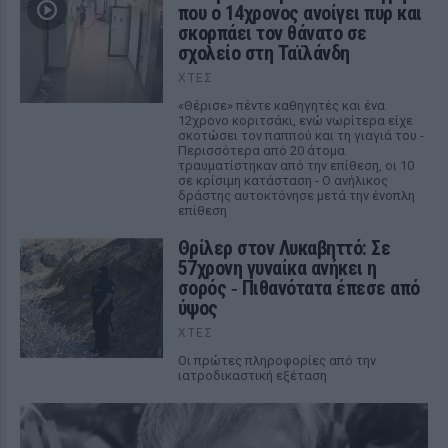
που ο 14χρονος ανοίγει πυρ και
σκορπάει τον θάνατο σε
σχολείο στη Ταϊλάνδη
ΧΤΕΣ
«Θέρισε» πέντε καθηγητές και ένα
12χρονο κοριτσάκι, ενώ νωρίτερα είχε
σκοτώσει τον παππού και τη γιαγιά του -
Περισσότερα από 20 άτομα
τραυματίστηκαν από την επίθεση, οι 10
σε κρίσιμη κατάσταση - Ο ανήλικος
δράστης αυτοκτόνησε μετά την ένοπλη
επίθεση
Θρίλερ στον Λυκαβηττό: Σε
57χρονη γυναίκα ανήκει η
σορός ‑ Πιθανότατα έπεσε από
ύψος
ΧΤΕΣ
Οι πρώτες πληροφορίες από την
ιατροδικαστική εξέταση