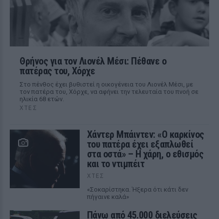
Θρήνος για τον Λιονέλ Μέσι: Πέθανε ο
πατέρας του, Χόρχε
Στο πένθος έχει βυθιστεί η οικογένεια του Λιονέλ Μέσι, με
τον πατέρα του, Χόρχε, να αφήνει την τελευταία του πνοή σε
ηλικία 68 ετών.
ΧΤΕΣ
Χάντερ Μπάιντεν: «Ο καρκίνος
του πατέρα έχει εξαπλωθεί
στα οστά» – Η χάρη, ο εθισμός
και το ντιμπέιτ
ΧΤΕΣ
«Σοκαρίστηκα. Ήξερα ότι κάτι δεν
πήγαινε καλά»
Πάνω από 45.000 διελεύσεις