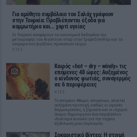
Για αμύθητο συμβόλαιο του Σαλάχ γράφουν
στην Τουρκία: Προβλέπονται έξοδα για
κομμωτήρια και... χαρτί υγείας
Οι Τούρκοί αναφέρουν τα οικονομικά δεδομένα της
μεταγραφής του Αιγύπτιου σταρ στην Τραμπζονσπόρ και τα
νούμερα που βγάζουν, προκαλούν ίλιγγο
ΧΤΕΣ
Καιρός «hot – dry – windy» τις
επόμενες 48 ώρες: Αυξημένος
ο κίνδυνος φωτιάς, συναγερμός
σε 6 περιφέρειες
ΧΤΕΣ
Το επόμενο 48ωρο, επομένως, απαιτεί
αυξημένη προσοχή, καθώς οι υψηλές
θερμοκρασίες, η ξηρασία και οι ισχυροί
άνεμοι δημιουργούν ένα περιβάλλον
ιδιαίτερα ευνοϊκό για την ταχεία
εξάπλωση μιας πυρκαγιάς
Σοκαριστικό βίντεο: Η στιγμή