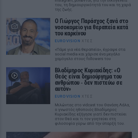
Instagram, μιλώντας για την οικογένειά
του, τη δημιουργικότητά του και τη χαρά
της ζωής.
O Γιώργος Παράσχος ξανά στο
νοσοκομείο για θεραπεία κατά
του καρκίνου
EUROVISION
ΧΤΕΣ
«Πάμε για νέα θεραπεία», έγραψε στα
social media και χάρισε ένα μεγάλο
χαμόγελο στους followers του
Βλαδίμηρος Κυριακίδης: «Ο
Θεός είναι δημιούργημα του
ανθρώπου ‑ δεν πιστεύω σε
αυτόν»
EUROVISION
ΧΤΕΣ
Μιλώντας στο vidcast του Θανάση Λάλα,
ο γνωστός ηθοποιός Βλαδίμηρος
Κυριακίδης εξήγησε γιατί δεν πιστεύει
στον Θεό και τι τον γοητεύει στη
φιλοσοφία γύρω από την ύπαρξή του.