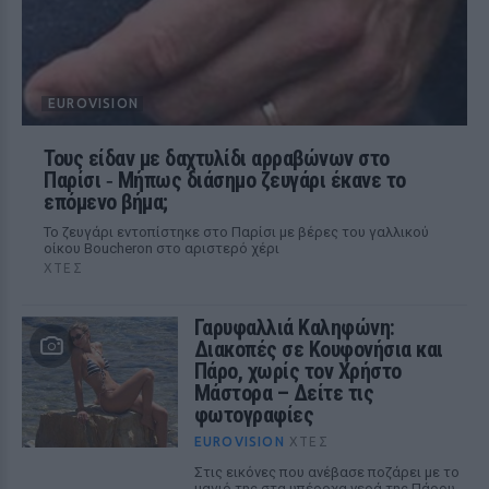
EUROVISION
Τους είδαν με δαχτυλίδι αρραβώνων στο
Παρίσι ‑ Μήπως διάσημο ζευγάρι έκανε το
επόμενο βήμα;
Το ζευγάρι εντοπίστηκε στο Παρίσι με βέρες του γαλλικού
οίκου Boucheron στο αριστερό χέρι
ΧΤΕΣ
Γαρυφαλλιά Καληφώνη:
Διακοπές σε Κουφονήσια και
Πάρο, χωρίς τον Χρήστο
Μάστορα – Δείτε τις
φωτογραφίες
EUROVISION
ΧΤΕΣ
Στις εικόνες που ανέβασε ποζάρει με το
μαγιό της στα υπέροχα νερά της Πάρου