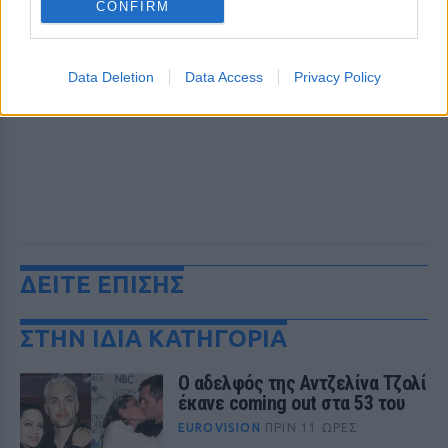
CONFIRM
Data Deletion
Data Access
Privacy Policy
ΔΕΙΤΕ ΕΠΙΣΗΣ
ΣΤΗΝ ΙΔΙΑ ΚΑΤΗΓΟΡΙΑ
Ο αδελφός της Αντζελίνα Τζολί
έκανε coming out στα 53 του
EUROVISION
ΠΡΙΝ 11 ΏΡΕΣ