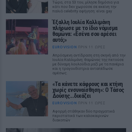
Τώρα, στα 53 του, μίλησε δημόσια για
κάτι που δεν χωρούσε σε εκείνη την
παλιά celebrity αφήγηση: είναι gay
Έξαλλη Ιουλία Καλλιμάνη
πλήρωσε με το ίδιο νόμισμα
θαμώνα: «Εσένα σου αρέσει
αυτό;»
EUROVISION
ΠΡΙΝ 11 ΏΡΕΣ
Απρόσμενη αντίδραση στη σκηνή από την
Ιουλία Καλλιμάνη: θαμώνας της πετούσε
με δύναμη λουλούδια μαζί με τα πανέρια
και η τραγουδίστρια ανταπέδωσε
αμέσως.
«Τα κάνετε κάφρους και κτήνη
χωρίς ενσυναίσθηση»: Ο Τάσος
Δούσης...δικάζει
EUROVISION
ΠΡΙΝ 11 ΏΡΕΣ
Αφορμή στάθηκαν δύο πραγματικά
περιστατικά των καλοκαιρινών
διακοπών