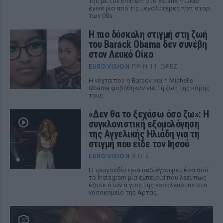
της με τον Eminem στο «Stan», η Dido
έγινε μία από τις μεγαλύτερες ποπ σταρ
των 00s
Η πιο δύσκολη στιγμή στη ζωή
του Barack Obama δεν συνέβη
στον Λευκό Οίκο
EUROVISION
ΠΡΙΝ 11 ΏΡΕΣ
Η νύχτα που ο Barack και η Michelle
Obama φοβήθηκαν για τη ζωή της κόρης
τους
«Δεν θα το ξεχάσω όσο ζω»: Η
συγκλονιστική εξομολόγηση
της Αγγελικής Ηλιάδη για τη
στιγμή που είδε τον Ιησού
EUROVISION
ΧΤΕΣ
Η τραγουδίστρια περιέγραψε μέσα από
το Instagram μια εμπειρία που λέει πως
έζησε όταν ο γιος της νοσηλευόταν στο
νοσοκομείο της Αρτας.