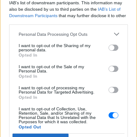
IAB’s list of downstream participants. This information may
also be disclosed by us to third parties on the
IAB’s List of
Ακολουθήστε το E-Radio.gr στο
Google News
Downstream Participants
that may further disclose it to other
και μάθετε πρώτοι
τα πιο hot νέα
.
third parties.
Personal Data Processing Opt Outs
Διαβάστε περισσότερα θέματα για
Μόδα
,
Ομορφιά
,
Σχέσεις
και φυσικά
Celebrities
στο νέο
I want to opt-out of the Sharing of my
Pink.gr
personal data.
!
Opted In
Ακολουθήστε το E-Radio.gr και στο Instagram
I want to opt-out of the Sale of my
Personal Data.
Opted In
ΔΙΑΦΗΜΙΣΗ
I want to opt-out of processing my
Personal Data for Targeted Advertising.
Opted In
I want to opt-out of Collection, Use,
Retention, Sale, and/or Sharing of my
Personal Data that Is Unrelated with the
Purposes for which it was collected.
Opted Out