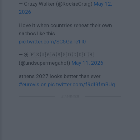
— Crazy Walker (@RockieCraig)
May 12,
2026
i love it when countries reheat their own
nachos like this
pic.twitter.com/SC5GaTe1I0
— ꕤ 🇵🇸🇺🇦🇦🇲🇸🇩🇨🇩🇱🇧
(@undsupermegahot)
May 11, 2026
athens 2027 looks better than ever
#eurovision
pic.twitter.com/f9dI9fmBUq
ΔΙΑΦΗΜΙΣΗ