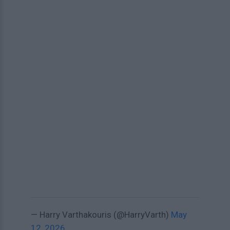
— Harry Varthakouris (@HarryVarth)
May
12, 2026