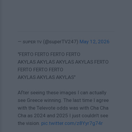
— sᴜᴘᴇʀ ᴛᴠ (@superTV247)
May 12, 2026
"FERTO FERTO FERTO FERTO
AKYLAS AKYLAS AKYLAS AKYLAS FERTO
FERTO FERTO FERTO
AKYLAS AKYLAS AKYLAS"
After seeing these images I can actually
see Greece winning. The last time I agree
with the Televote odds was with Cha Cha
Cha as 2024 and 2025 I just couldn't see
the vision.
pic.twitter.com/z8Yyr7g74r