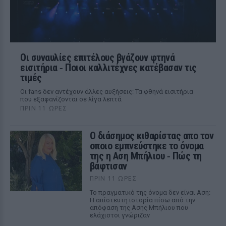
Οι συναυλίες επιτέλους βγάζουν φτηνά
εισιτήρια ‑ Ποιοι καλλιτέχνες κατέβασαν τις
τιμές
Οι fans δεν αντέχουν άλλες αυξήσεις: Τα φθηνά εισιτήρια
που εξαφανίζονται σε λίγα λεπτά
ΠΡΙΝ 11 ΏΡΕΣ
Ο διάσημος κιθαρίστας απο τον
οποιο εμπνεύστηκε το όνομα
της η Αση Μπήλιου ‑ Πώς τη
βάφτισαν
ΠΡΙΝ 11 ΏΡΕΣ
Το πραγματικό της όνομα δεν είναι Αση:
Η απίστευτη ιστορία πίσω από την
απόφαση της Ασης Μπήλιου που
ελάχιστοι γνώριζαν