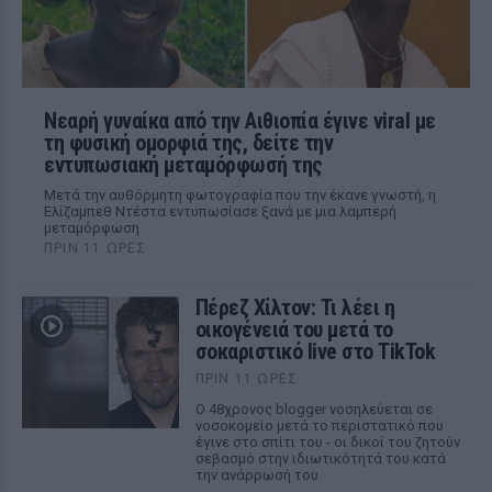
Νεαρή γυναίκα από την Αιθιοπία έγινε viral με
τη φυσική ομορφιά της, δείτε την
εντυπωσιακή μεταμόρφωσή της
Μετά την αυθόρμητη φωτογραφία που την έκανε γνωστή, η
Ελίζαμπεθ Ντέστα εντυπωσίασε ξανά με μια λαμπερή
μεταμόρφωση
ΠΡΙΝ 11 ΏΡΕΣ
Πέρεζ Χίλτον: Τι λέει η
οικογένειά του μετά το
σοκαριστικό live στο TikTok
ΠΡΙΝ 11 ΏΡΕΣ
Ο 48χρονος blogger νοσηλεύεται σε
νοσοκομείο μετά το περιστατικό που
έγινε στο σπίτι του - οι δικοί του ζητούν
σεβασμό στην ιδιωτικότητά του κατά
την ανάρρωσή του