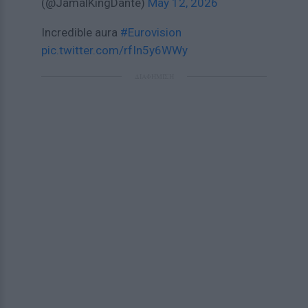
(@JamalKingDante)
May 12, 2026
Incredible aura
#Eurovision
pic.twitter.com/rfIn5y6WWy
ΔΙΑΦΗΜΙΣΗ