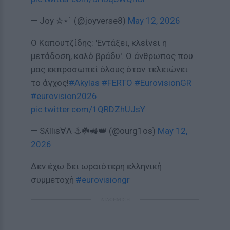
— Joy ✮⋆˙ (@joyverse8)
May 12, 2026
Ο Καπουτζίδης: 'Εντάξει, κλείνει η
μετάδοση, καλό βράδυ'. Ο άνθρωπος που
μας εκπροσωπεί όλους όταν τελειώνει
το άγχος!
#Akylas
#FERTO
#EurovisionGR
#eurovision2026
pic.twitter.com/1QRDZhUJsY
— Sʎllıs∀Λ ⚓☘️🚜👑 (@ourg1os)
May 12,
2026
Δεν έχω δει ωραιότερη ελληνική
συμμετοχή
#eurovisiongr
ΔΙΑΦΗΜΙΣΗ