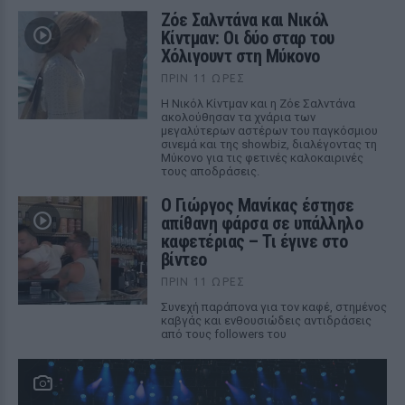
Ζόε Σαλντάνα και Νικόλ
Κίντμαν: Οι δύο σταρ του
Χόλιγουντ στη Μύκονο
ΠΡΙΝ 11 ΏΡΕΣ
Η Νικόλ Κίντμαν και η Ζόε Σαλντάνα
ακολούθησαν τα χνάρια των
μεγαλύτερων αστέρων του παγκόσμιου
σινεμά και της showbiz, διαλέγοντας τη
Μύκονο για τις φετινές καλοκαιρινές
τους αποδράσεις.
Ο Γιώργος Μανίκας έστησε
απίθανη φάρσα σε υπάλληλο
καφετέριας – Τι έγινε στο
βίντεο
ΠΡΙΝ 11 ΏΡΕΣ
Συνεχή παράπονα για τον καφέ, στημένος
καβγάς και ενθουσιώδεις αντιδράσεις
από τους followers του