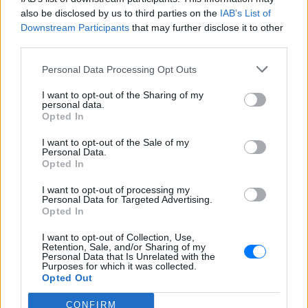
outstanding. Like PSY, Verka Seduchka and
also be disclosed by us to third parties on the
IAB’s List of
few more had a kid - AKYLAS...
Downstream Participants
that may further disclose it to other
third parties.
ICONIC !!!
#eurovision
#greece
#ferto
🔥🌍
⚡️ absolute show
https://t.co/MhXY3rUfp9
Personal Data Processing Opt Outs
— 𝗬𝗔𝗡𝗫 (@sashkayanx)
May 13, 2026
I want to opt-out of the Sharing of my
personal data.
Opted In
Πάντως ότι και να μου πείτε.
Ο Ακυλας κατάφερε το απίστευτο !!!
I want to opt-out of the Sale of my
Personal Data.
Να γίνει το ποιο εμπορικό σύμβουλο
Opted In
φέτος και ειδικά ο σκούφος του
ΑΠΛΑ ΑΚΥΛΑ FERTO
I want to opt-out of processing my
Personal Data for Targeted Advertising.
🫰🫰🫰🫰🫰🫶🫶🫶🫰🫰🫰
Opted In
#eurovisiongr
#dertomou
#ferto
#akylas
I want to opt-out of Collection, Use,
#eurovision
pic.twitter.com/CfB2MBKh12
Retention, Sale, and/or Sharing of my
Personal Data that Is Unrelated with the
Purposes for which it was collected.
— NIΚΟΣ 🥋🎯🎯🎯 (@papagiannis_ael)
May
Opted Out
13, 2026
CONFIRM