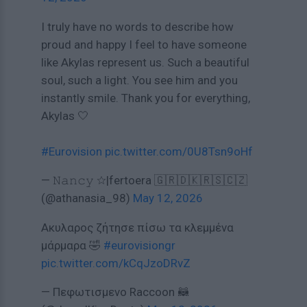
I truly have no words to describe how
proud and happy I feel to have someone
like Akylas represent us. Such a beautiful
soul, such a light. You see him and you
instantly smile. Thank you for everything,
Akylas 🤍
#Eurovision
pic.twitter.com/0U8Tsn9oHf
— 𝙽𝚊𝚗𝚌𝚢 ☆|fertoera 🇬🇷🇩🇰🇷🇸🇨🇿
(@athanasia_98)
May 12, 2026
Ακυλαρος ζήτησε πίσω τα κλεμμένα
μάρμαρα 🤣
#eurovisiongr
pic.twitter.com/kCqJzoDRvZ
— Πεφωτισμενο Raccoon 🦝