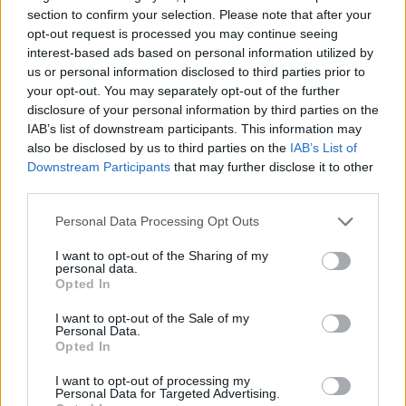
section to confirm your selection. Please note that after your
Ο ίδιος δήλωσε ότι ο πελάτης του είχε
opt-out request is processed you may continue seeing
μια εξαιρετικά έντονη συναισθηματική
interest-based ads based on personal information utilized by
εξάρτηση από τους γονείς του
us or personal information disclosed to third parties prior to
Βόλος: 26χρονος απείλησε να
your opt-out. You may separately opt-out of the further
σφάξει τη μητέρα του και
disclosure of your personal information by third parties on the
χτύπησε τον αδελφό του για το
IAB’s list of downstream participants. This information may
πρωινό
also be disclosed by us to third parties on the
IAB’s List of
ΠΡΙΝ 8 ΏΡΕΣ
Downstream Participants
that may further disclose it to other
third parties.
Τα προβλήματα ξεκίνησαν μετά την
επιστροφή του από τον στρατό
Personal Data Processing Opt Outs
Βίντεο: Υποψήφιος
Δημοκρατικών στη Χαβάη
I want to opt-out of the Sharing of my
personal data.
βρίζει γυναίκες σε παραλία και
Opted In
τρώει ξύλο
ΠΡΙΝ 8 ΏΡΕΣ
I want to opt-out of the Sale of my
Personal Data.
Οι Αρχές συνέλαβαν τον Κίριλ Μπάσιν,
Opted In
υποψήφιο των Δημοκρατικών για το
Κογκρέσο στη Χαβάη, μετά από
επεισόδιο σε κατάμεστη παραλία όπου
I want to opt-out of processing my
φέρεται να απείλησε λουόμενους και να
Personal Data for Targeted Advertising.
εμπλάκηκε σε βίαιη συμπλοκή