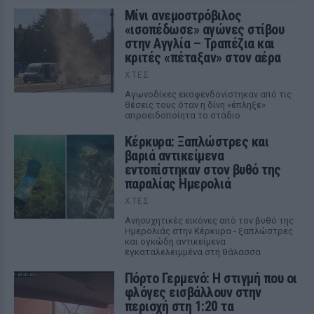
Μίνι ανεμοστρόβιλος
«ισοπέδωσε» αγώνες στίβου
στην Αγγλία – Τραπέζια και
κριτές «πέταξαν» στον αέρα
ΧΤΕΣ
Αγωνοδίκες εκσφενδονίστηκαν από τις
θέσεις τους όταν η δίνη «έπληξε»
απροειδοποίητα το στάδιο
Κέρκυρα: Ξαπλώστρες και
βαριά αντικείμενα
εντοπίστηκαν στον βυθό της
παραλίας Ημερολιά
ΧΤΕΣ
Ανησυχητικές εικόνες από τον βυθό της
Ημερολιάς στην Κέρκυρα - ξαπλώστρες
και ογκώδη αντικείμενα
εγκαταλελειμμένα στη θάλασσα
Πόρτο Γερμενό: Η στιγμή που οι
φλόγες εισβάλλουν στην
περιοχή στη 1:20 τα