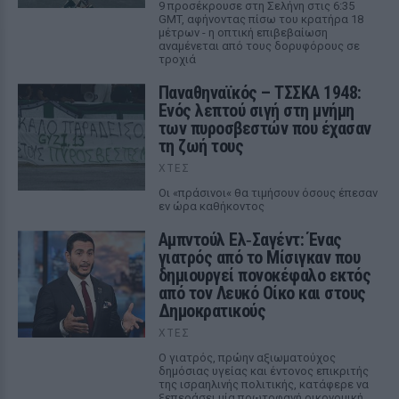
9 προσέκρουσε στη Σελήνη στις 6:35
GMT, αφήνοντας πίσω του κρατήρα 18
μέτρων - η οπτική επιβεβαίωση
αναμένεται από τους δορυφόρους σε
τροχιά
Παναθηναϊκός – ΤΣΣΚΑ 1948:
Ενός λεπτού σιγή στη μνήμη
των πυροσβεστών που έχασαν
τη ζωή τους
ΧΤΕΣ
Οι «πράσινοι« θα τιμήσουν όσους έπεσαν
εν ώρα καθήκοντος
Αμπντούλ Ελ‑Σαγέντ: Ένας
γιατρός από το Μίσιγκαν που
δημιουργεί πονοκέφαλο εκτός
από τον Λευκό Οίκο και στους
Δημοκρατικούς
ΧΤΕΣ
Ο γιατρός, πρώην αξιωματούχος
δημόσιας υγείας και έντονος επικριτής
της ισραηλινής πολιτικής, κατάφερε να
ξεπεράσει μία πρωτοφανή οικονομική