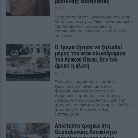
βασιλικής οικογένειας
ΧΤΕΣ
Το τρίτο παιδί της Ευγενίας και του Τζακ
Μπρούκσμπανκ γεννήθηκε σε νοσοκομείο
της Λισαβόνας - μακριά από το
νοσοκομείο που επιλέγουν οι Γιορκ εδώ
και γενιές.
Ο Τραμπ ζήτησε να ξηλωθεί
μέρος του νέου ελικοδρομίου
του Λευκού Οίκου, δεν του
άρεσε η κλίση
ΧΤΕΣ
Το έργο, οι εργασίες του οποίου
ξεκίνησαν τον Ιούνιο, αποτελεί
προσωπική προτεραιότητα του
Αμερικανού προέδρου, ο οποίος έχει
ζητήσει να ολοκληρωθεί πριν από την
προγραμματισμένη επίσκεψη του Κινέζου
προέδρου Σι Τζινπίνγκ, τέλος
Σεπτεμβρίου
Απίστευτο τροχαίο στη
Θεσσαλονίκη: Αυτοκίνητο