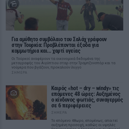
Για αμύθητο συμβόλαιο του Σαλάχ γράφουν
στην Τουρκία: Προβλέπονται έξοδα για
κομμωτήρια και... χαρτί υγείας
Οι Τούρκοί αναφέρουν τα οικονομικά δεδομένα της
μεταγραφής του Αιγύπτιου σταρ στην Τραμπζονσπόρ και τα
νούμερα που βγάζουν, προκαλούν ίλιγγο
ΣΉΜΕΡΑ
Καιρός «hot – dry – windy» τις
επόμενες 48 ώρες: Αυξημένος
ο κίνδυνος φωτιάς, συναγερμός
σε 6 περιφέρειες
ΣΉΜΕΡΑ
Το επόμενο 48ωρο, επομένως, απαιτεί
αυξημένη προσοχή, καθώς οι υψηλές