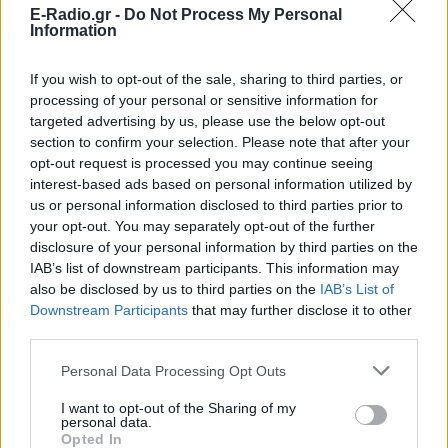
E-Radio.gr -
Do Not Process My Personal
Information
If you wish to opt-out of the sale, sharing to third parties, or
processing of your personal or sensitive information for
targeted advertising by us, please use the below opt-out
section to confirm your selection. Please note that after your
opt-out request is processed you may continue seeing
interest-based ads based on personal information utilized by
us or personal information disclosed to third parties prior to
ΔΕΙΤΕ ΕΠΙΣΗΣ
your opt-out. You may separately opt-out of the further
disclosure of your personal information by third parties on the
IAB’s list of downstream participants. This information may
ΣΤΗΝ ΙΔΙΑ ΚΑΤΗΓΟΡΙΑ
also be disclosed by us to third parties on the
IAB’s List of
Downstream Participants
that may further disclose it to other
Ουκρανία: Βίντεο σοκ με
third parties.
19χρονο να οδηγείται με τη βία
για επιστράτευση ‑ Τι είναι το
Personal Data Processing Opt Outs
«busification»
I want to opt-out of the Sharing of my
ΣΉΜΕΡΑ
personal data.
Βίντεο που φέρεται να δείχνει βίαιη
Opted In