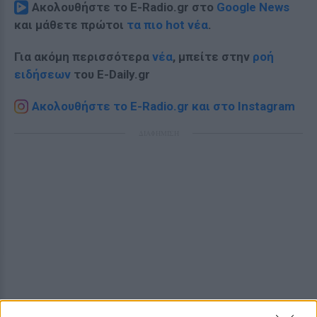
Ακολουθήστε το E-Radio.gr στο
Google News
και μάθετε πρώτοι
τα πιο hot νέα
.
Για ακόμη περισσότερα
νέα
, μπείτε στην
ροή
ειδήσεων
του E-Daily.gr
Ακολουθήστε το E-Radio.gr και στο Instagram
ΔΙΑΦΗΜΙΣΗ