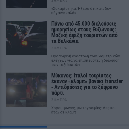
ΣΉΜΕΡΑ
«Σοκαρίστηκα. Ήξερα ότι κάτι δεν
πήγαινε καλά»
Πάνω από 45.000 διελεύσεις
ημερησίως στους Ευζώνους:
Μαζική άφιξη τουριστών από
τα Βαλκάνια
ΣΉΜΕΡΑ
Προσωρινή αναστολή των βιομετρικών
ελέγχων για να επισπευστεί η διέλευση
των ταξιδιωτών
Μύκονος: Ιταλοί τουρίστες
έκαναν «κλαμπ» βανάκι transfer
‑ Αντιδράσεις για το ξέφρενο
πάρτι
ΣΉΜΕΡΑ
Χοροί, φωνές, φωτογραφίες: Λες και
ήταν σε κλαμπ