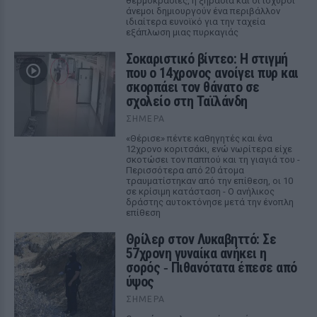
θερμοκρασίες, η ξηρασία και οι ισχυροί
άνεμοι δημιουργούν ένα περιβάλλον
ιδιαίτερα ευνοϊκό για την ταχεία
εξάπλωση μιας πυρκαγιάς
Σοκαριστικό βίντεο: Η στιγμή
που ο 14χρονος ανοίγει πυρ και
σκορπάει τον θάνατο σε
σχολείο στη Ταϊλάνδη
ΣΉΜΕΡΑ
«Θέρισε» πέντε καθηγητές και ένα
12χρονο κοριτσάκι, ενώ νωρίτερα είχε
σκοτώσει τον παππού και τη γιαγιά του -
Περισσότερα από 20 άτομα
τραυματίστηκαν από την επίθεση, οι 10
σε κρίσιμη κατάσταση - Ο ανήλικος
δράστης αυτοκτόνησε μετά την ένοπλη
επίθεση
Θρίλερ στον Λυκαβηττό: Σε
57χρονη γυναίκα ανήκει η
σορός ‑ Πιθανότατα έπεσε από
ύψος
ΣΉΜΕΡΑ