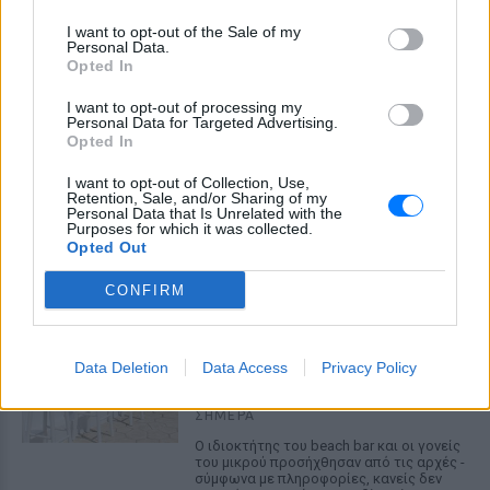
μεταφορά άνδρα για στρατιωτική
επιστράτευση στην Ουκρανία
I want to opt-out of the Sale of my
επαναφέρει τη συζήτηση για το λεγόμενο
Personal Data.
«busification».
Opted In
Ουκρανία: Βίντεο σοκ με
I want to opt-out of processing my
19χρονο να οδηγείται με τη βία
Personal Data for Targeted Advertising.
για επιστράτευση ‑ Τι είναι το
Opted In
«busification»
I want to opt-out of Collection, Use,
ΣΉΜΕΡΑ
Retention, Sale, and/or Sharing of my
Personal Data that Is Unrelated with the
Βίντεο που φέρεται να δείχνει βίαιη
Purposes for which it was collected.
μεταφορά άνδρα για στρατιωτική
Opted Out
επιστράτευση στην Ουκρανία
επαναφέρει τη συζήτηση για το λεγόμενο
«busification».
CONFIRM
Πάρο: 4χρονος έχασε τη ζωή
του σε πισίνα beach bar –
Βούτηξε ο μπάρμαν για να τον
Data Deletion
Data Access
Privacy Policy
ανασύρει
ΣΉΜΕΡΑ
Ο ιδιοκτήτης του beach bar και οι γονείς
του μικρού προσήχθησαν από τις αρχές -
σύμφωνα με πληροφορίες, κανείς δεν