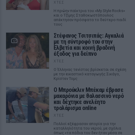
ΧΤΕΣ
Η πρώην παίκτρια του «My Style Rocks»
και ο Τζίμης Σταθοκωστόπουλος
απέκτησαν πρόσφατα το δεύτερο παιδί
τους
Στέφανος Τσιτσιπάς: Αγκαλιά
με τη σύντροφό του στην
Ελβετία και κοινή βραδινή
έξοδος για δείπνο
ΧΤΕΣ
Ο Έλληνας τενίστας βρίσκεται σε σχέση
με την εικαστικό καταγωγής Σικάγο,
Κρίστεν Τομς
Ο Μπρούκλιν Μπέκαμ έβρασε
μακαρόνια με θαλασσινό νερό
και δέχτηκε ανελέητο
τρολάρισμα online
ΧΤΕΣ
Πολλοί εξέφρασαν απορία για την
καταλληλότητα του νερού, με σχόλια
όπως «τα πόδια του δεν ήταν μέσα σε