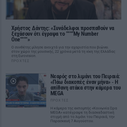
Χρήστος Δάντης: «Συνάδελφοι προσπαθούν να
ξεχάσουν ότι έγραψα το """"My Number
One""""»
Ο συνθέτης μίλησε ανοιχτά για την αχαριστία που βιώνει
στον χώρο της μουσικής, 22 χρόνια μετά τη νίκη της Ελλάδας
στη Eurovision.
ΠΡΟΧΤΈΣ
Νεαρός στο λιμάνι του Πειραιά:
«Πάω διακοπές έναν μήνα» ‑ Η
απίθανη ατάκα στην κάμερα του
MEGA
ΠΡΟΧΤΈΣ
Η κάμερα της εκπομπής «Κοινωνία Ώρα
MEGA» κατέγραψε τη διασκεδαστική
στιγμή από το λιμάνι του Πειραιά, την
Παρασκευή 7 Αυγούστου.