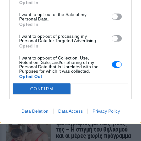
Opted In
Οπαδός από κούνια κυριολεκτικά στον
ΟΦΗ
I want to opt-out of the Sale of my
Personal Data.
Opted In
I want to opt-out of processing my
Personal Data for Targeted Advertising.
Opted In
I want to opt-out of Collection, Use,
Retention, Sale, and/or Sharing of my
Διακοπές στη Μύκονο για τη Βάλια
Personal Data that Is Unrelated with the
Purposes for which it was collected.
Χατζηθεοδώρου ‑ οι φωτογραφίες με μαγιό
Opted Out
στην παραλία
CONFIRM
Μέσα από ανάρτηση στο Instagram μοιράστηκε στιγμές από
τις καλοκαιρινές της διακοπές στο νησί των ανέμων
ΧΤΕΣ
Data Deletion
Data Access
Privacy Policy
H Ιωάννα Σιαμπάνη ανέβασε
φωτογραφίες με τους γιους
της – Η στιγμή του θηλασμού
και οι μέρες χωρίς πρόγραμμα