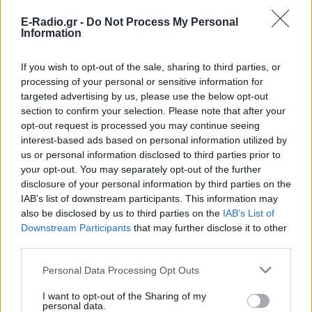
Ιωάννα Τούνη: «Έβγαλα όλο το
βράδυ στο νοσοκομείο με ορούς
E-Radio.gr -
Do Not Process My Personal
Information
και αντιβιώσεις»
ΠΡΙΝ 10 ΏΡΕΣ
If you wish to opt-out of the sale, sharing to third parties, or
Η επιχειρηματίας έπαθε τροφική
processing of your personal or sensitive information for
δηλητηρίαση και μοιράστηκε με τους
followers της στο Instagram τις δύσκολες
targeted advertising by us, please use the below opt-out
ώρες που πέρασε.
section to confirm your selection. Please note that after your
opt-out request is processed you may continue seeing
Ατύχημα για τον Ιβάν Σβιτάιλο
interest-based ads based on personal information utilized by
στην Κέρκυρα: «Θα σηκωθώ πιο
us or personal information disclosed to third parties prior to
δυνατός»
your opt-out. You may separately opt-out of the further
ΧΤΕΣ
disclosure of your personal information by third parties on the
Ο ηθοποιός και χορευτής μοιράστηκε
IAB’s list of downstream participants. This information may
στο Instagram μια φωτογραφία από
also be disclosed by us to third parties on the
IAB’s List of
πρόσφατη εξέτασή του, με ένα μήνυμα
Downstream Participants
θάρρους
that may further disclose it to other
third parties.
Φοβερή ιστορία στον ΟΦΗ:
Ένας κάτοχος εισιτηρίου
Personal Data Processing Opt Outs
διαρκείας είναι μόλις 2 μηνών
I want to opt-out of the Sharing of my
ΧΤΕΣ
personal data.