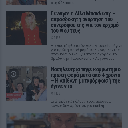
στη θάλασσα
Γέννησε η Λίλα Μπακλέση: Η
απροσδόκητη ανάρτηση του
συντρόφου της για τον ερχομό
του γιου τους
ΧΤΕΣ
Η γνωστή ηθοποιός Λίλα Μπακλέση έγινε
για πρώτη φορά μαμά, καλωσορίζοντας
στον κόσμο ένα υγιέστατο αγοράκι το
βράδυ της Παρασκευής 7 Αυγούστου.
Νοσηλεύτρια πήγε κομμωτήριο
πρώτη φορά μετά από 4 χρόνια
– Η απίθανη μεταμόρφωσή της
έγινε viral
ΧΤΕΣ
Ενώ φρόντιζε όλους τους άλλους...
κανείς δεν φρόντισε για εκείνη