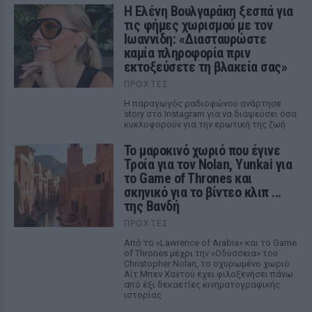
Η Ελένη Βουλγαράκη ξεσπά για
τις φήμες χωρισμού με τον
Ιωαννίδη: «Διασταυρώστε
καμία πληροφορία πριν
εκτοξεύσετε τη βλακεία σας»
ΠΡΟΧΤΈΣ
Η παραγωγός ραδιοφώνου ανάρτησε
story στο Instagram για να διαψεύσει όσα
κυκλοφορούν για την ερωτική της ζωή
Το μαροκινό χωριό που έγινε
Τροία για τον Nolan, Yunkai για
το Game of Thrones και
σκηνικό για το βίντεο κλιπ ...
της Βανδή
ΠΡΟΧΤΈΣ
Από το «Lawrence of Arabia» και το Game
of Thrones μέχρι την «Οδύσσεια» του
Christopher Nolan, το οχυρωμένο χωριό
Αΐτ Μπεν Χαντού έχει φιλοξενήσει πάνω
από έξι δεκαετίες κινηματογραφικής
ιστορίας