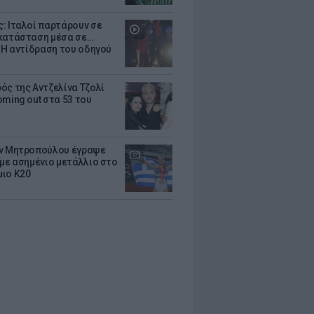
: Ιταλοί παρτάρουν σε
κατάσταση μέσα σε...
- Η αντίδραση του οδηγού
ός της Αντζελίνα Τζολί
oming out στα 53 του
ν Μητροπούλου έγραψε
 με ασημένιο μετάλλιο στο
ιο Κ20