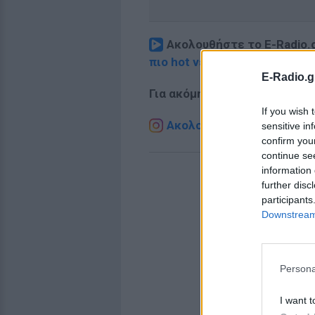
Ακολουθήστε το E-Radio.
πιο hot νέα
.
E-Radio.g
Για ακόμη περισσότερα
νέα
,
If you wish 
Ακολουθήστε το E-Radio.g
sensitive in
confirm you
continue se
information 
further disc
participants
Downstream 
Persona
I want t