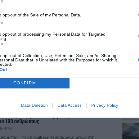
In
o opt-out of the Sale of my Personal Data.
In
to opt-out of processing my Personal Data for Targeted
LIFESTY
ing.
Η Μαρί
In
χρώματ
o opt-out of Collection, Use, Retention, Sale, and/or Sharing
ersonal Data that Is Unrelated with the Purposes for which it
lected.
Out
CONFIRM
ΡΙΑ
ΕΙΔΗΣΕΙ
Data Deletion
Data Access
Privacy Policy
Τροχαί
ωτιά στο Ρέθυμνο: Οι τέσσερις «ήρωες της
Μητέρα
άλασσας» που με τα σκάφη τους έσωσαν πάνω
πό 100 ανθρώπους
ΉΜΕΡΑ
θοριστική ήταν η συμβολή τεσσάρων ιδιωτών στη