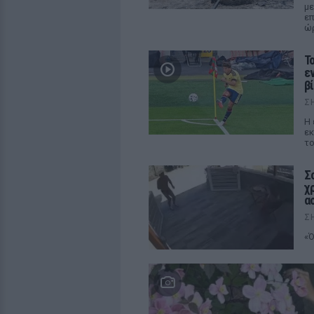
με
επ
ώρ
Τ
ε
β
Σ
Η 
εκ
το
Σ
χ
α
Σ
«Ό