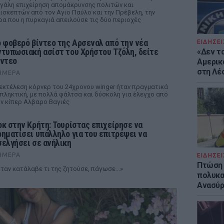
γάλη επιχείρηση απομάκρυνσης πολιτών και
ισκεπτών από τον Αγιο Παύλο και την Πρέβελη, την
α που η πυρκαγιά απειλούσε τις δύο περιοχές
ο φοβερό βίντεο της Αρσεναλ από την νέα
ΕΙΔΗΣΕΙ
ντυπωσιακή ασίστ του Χρήστου Τζόλη, δείτε
«Δεν το
ίντεο
Αμερικ
στη Λέ
ΉΜΕΡΑ
εκτέλεση κόρνερ του 24χρονου winger ήταν πραγματικά
πληκτική, με πολλά φάλτσα και δύσκολη για έλεγχο από
ν κίπερ Αλβαρο Βαγιές
οκ στην Κρήτη: Τουρίστας επιχείρησε να
ρηματίσει υπάλληλο για του επιτρέψει να
σελγήσει σε ανήλικη
ΉΜΕΡΑ
ΕΙΔΗΣΕΙ
Πτώση 
ταν κατάλαβε τι της ζητούσε, πάγωσε...»
πολυκα
Ανασύρ