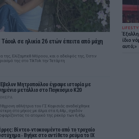
LIFESTY
Έξαλλη
ίδιο ν
ϊ Τάουλ σε ηλικία 26 ετών έπειτα από μάχη
αυτό;»
α της, Ελίζαμπεθ Μόροου, και ο αδελφός της, Όστιν
ριασμό της στο TikTok την Τετάρτη
 Έβελυν Μητροπούλου έγραψε ιστορία με
σημένιο μετάλλιο στο Παγκόσμιο Κ20
ΉΜΕΡΑ
18χρονη αθλήτρια του ΓΣ Κηφισιάς αναδείχθηκε
ύτερη στο μήκος με άλμα στα 6,44μ., σχεδόν
οφαρίζοντας το ατομικό της ρεκόρ των 6,45μ.
έρρες: Βίντεο‑ντοκουμέντο από το τροχαίο
υστύχημα ‑ Βγήκε στο αντίθετο ρεύμα το ΙΧ