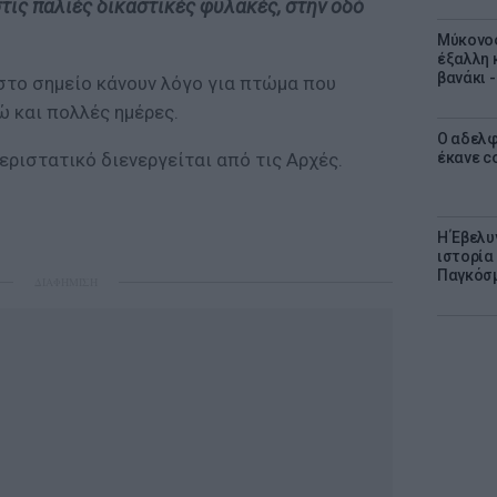
τις παλιές δικαστικές φυλακές, στην οδό
Μύκονος
έξαλλη 
βανάκι 
το σημείο κάνουν λόγο για πτώμα που
 και πολλές ημέρες.
Ο αδελφ
έκανε c
εριστατικό διενεργείται από τις Αρχές.
Η Έβελυ
ιστορία
Παγκόσμ
ΔΙΑΦΗΜΙΣΗ