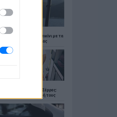
LE
α Μενούνος φόρεσε μπικίνι με τα
α της ελληνικής σημαίας
Σ
ο με δύο νεκρούς στις Σέρρες:
 και γιος έχασαν τη ζωή τους