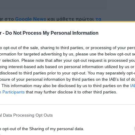
gr στο
Google News
και μάθετε πρώτοι
τα
r -
Do Not Process My Personal Information
 μπείτε στην
ροή ειδήσεων
του E-Daily.gr
to opt-out of the sale, sharing to third parties, or processing of your per
r και στο Instagram
formation for targeted advertising by us, please use the below opt-out s
r selection. Please note that after your opt-out request is processed y
ΔΙΑΦΗΜΙΣΗ
eing interest-based ads based on personal information utilized by us or
disclosed to third parties prior to your opt-out. You may separately opt-
losure of your personal information by third parties on the IAB’s list of
. This information may also be disclosed by us to third parties on the
IA
Participants
that may further disclose it to other third parties.
ΕΙΔΗΣΕΙ
Πέθανε 
ηλικία 
l Data Processing Opt Outs
σπάνια
o opt-out of the Sharing of my personal data.