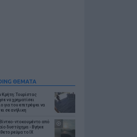
DING ΘΕΜΑΤΑ
ν Κρήτη: Τουρίστας
ησε να χρηματίσει
ο για του επιτρέψει να
ει σε ανήλικη
 Βίντεο-ντοκουμέντο από
αίο δυστύχημα - Βγήκε
ίθετο ρεύμα το ΙΧ