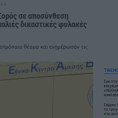
ΑΔΑ
Σορός σε αποσύνθεση 
παλιές δικαστικές φυλακές 
ποτρόπαιο θέαμα και ενημέρωσαν τις
TREN
Σοκ στη
επιχείρ
υπάλληλ
ασελγήσ
Σέρρες:
το τροχ
στο αντ