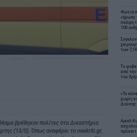
Φωτιά σ
«ήρωες 
σκάφη τ
100 αν
Συγκλον
χειρουρ
των 7,1
ΔΙΑΦΗΜΙΣΗ
Το φοβε
από την
του Χρή
«Τα κάν
χωρίς ε
Δούσης.
Αριελ Κ
θέαμα βρέθηκαν πολίτες στα Δικαστήρια
ασχολού
της (13/5). Όπως αναφέρει το neakriti.gr,
πρόκειτ