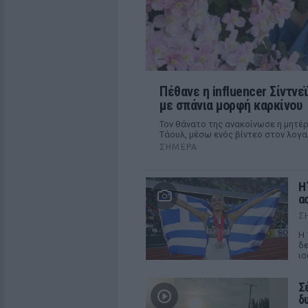
Πέθανε η influencer Σίντνε
με σπάνια μορφή καρκίνου
Τον θάνατο της ανακοίνωσε η μητέρ
Τάουλ, μέσω ενός βίντεο στον λογα
ΣΉΜΕΡΑ
Η
α
Σ
Η 
δε
ισ
Σ
δ