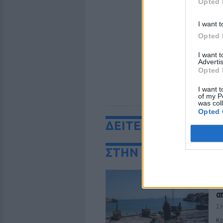
Opted 
I want t
Opted 
I want 
Advertis
Opted 
I want t
of my P
was col
Opted 
ΔΕΙΤΕ ΕΠΙΣΗΣ
ΣΤΗΝ ΙΔΙΑ ΚΑΤΗΓΟ
Φ
θ
α
Σ
Κα