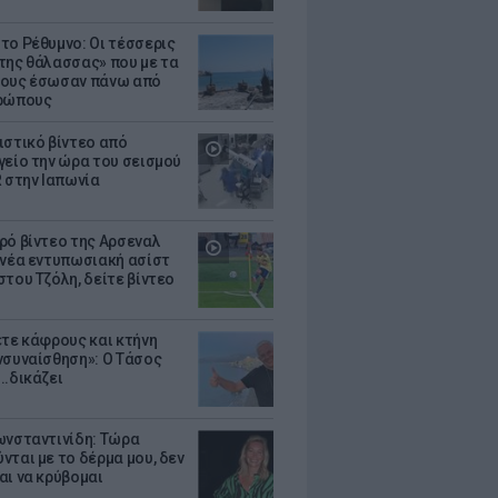
το Ρέθυμνο: Οι τέσσερις
της θάλασσας» που με τα
ους έσωσαν πάνω από
θρώπους
ιστικό βίντεο από
γείο την ώρα του σεισμού
R στην Ιαπωνία
ρό βίντεο της Αρσεναλ
 νέα εντυπωσιακή ασίστ
στου Τζόλη, δείτε βίντεο
ετε κάφρους και κτήνη
νσυναίσθηση»: Ο Τάσος
..δικάζει
ωνσταντινίδη: Τώρα
νται με το δέρμα μου, δεν
αι να κρύβομαι